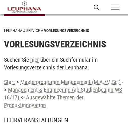
LEUPHANA
SERVICE
VORLESUNGSVERZEICHNIS
VORLESUNGSVERZEICHNIS
Suchen Sie
hier
über ein Suchformular im
Vorlesungsverzeichnis der Leuphana.
Start
>
Masterprogramm Management (M.A./M.Sc.)
-
>
Management & Engineering (ab Studienbeginn WS
16/17)
->
Ausgewählte Themen der
Produktinnovation
LEHRVERANSTALTUNGEN