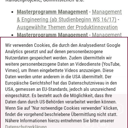
Masterprogramm Management
-
Management
& Engineering (ab Studienbeginn WS 16/17)
-
Ausgewählte Themen der Produktinnovation
Masterprogramm Management
-
Management
& Engineering (ab Studienbeginn WS 19/20)
-
Wir verwenden Cookies, die durch den Analysedienst Google
Neuere Entwicklungen in der
Analytics gesetzt und auf denen personenbezogene
Fertigungstechnik
Nutzerdaten gespeichert werden. Zudem übermitteln wir
weitere personenbezogene Daten an Videodienste (YouTube,
Vimeo), um Ihnen eingebettete Videos anzuzeigen. Diese
Daten werden unter anderem in die USA übermittelt. Der
Europäische Gerichtshof hat das Datenschutzniveau in den
Timo Leder
/
30.06.2024
USA, gemessen an EU-Standards, jedoch als unzureichend
eingeschätzt. Es besteht auch die Möglichkeit, dass Ihre
Daten dann durch US-Behörden verarbeitet werden können.
KONTAKT
Wenn Sie auf "Nur notwendige Cookies verwenden" klicken,
findet die vorgehend beschriebene Übermittlung nicht statt.
LEUPHANA ALS ARBEITGEBER
Nähere Informationen hierzu entnehmen Sie bitte unserer
INTRANET
Datenschutzerklärung
.