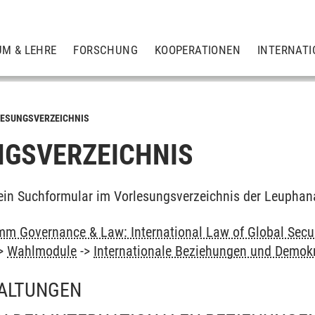
UM & LEHRE
FORSCHUNG
KOOPERATIONEN
INTERNATI
ESUNGSVERZEICHNIS
GSVERZEICHNIS
ein Suchformular im Vorlesungsverzeichnis der Leuphan
m Governance & Law: International Law of Global Secu
>
Wahlmodule
->
Internationale Beziehungen und Demokr
ALTUNGEN