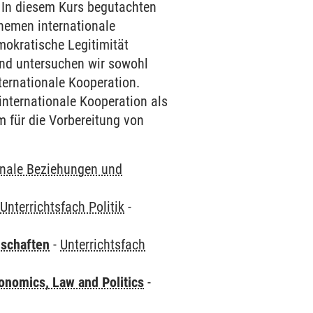
 In diesem Kurs begutachten
Themen internationale
mokratische Legitimität
end untersuchen wir sowohl
ternationale Kooperation.
internationale Kooperation als
 für die Vorbereitung von
onale Beziehungen und
-
Unterrichtsfach Politik
-
nschaften
-
Unterrichtsfach
nomics, Law and Politics
-