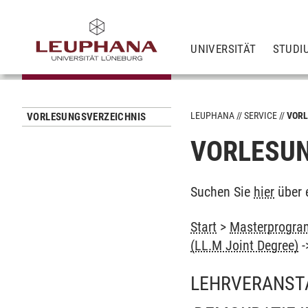
UNIVERSITÄT
STUDI
LEUPHANA
SERVICE
VORL
VORLESUNGSVERZEICHNIS
VORLESUN
Suchen Sie
hier
über 
Start
>
Masterprogram
(LL.M Joint Degree)
-
LEHRVERANST