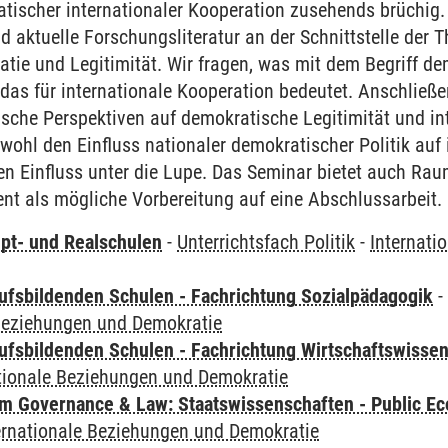
ischer internationaler Kooperation zusehends brüchig.
nd aktuelle Forschungsliteratur an der Schnittstelle der 
tie und Legitimität. Wir fragen, was mit dem Begriff de
das für internationale Kooperation bedeutet. Anschließ
sche Perspektiven auf demokratische Legitimität und in
ohl den Einfluss nationaler demokratischer Politik auf 
 Einfluss unter die Lupe. Das Seminar bietet auch Raum
nt als mögliche Vorbereitung auf eine Abschlussarbeit.
pt- und Realschulen
-
Unterrichtsfach Politik
-
Internati
ufsbildenden Schulen - Fachrichtung Sozialpädagogik
 Beziehungen und Demokratie
ufsbildenden Schulen - Fachrichtung Wirtschaftswisse
tionale Beziehungen und Demokratie
 Governance & Law: Staatswissenschaften - Public Eco
ernationale Beziehungen und Demokratie