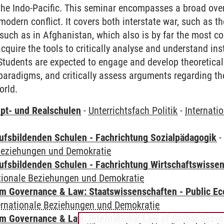
the Indo-Pacific. This seminar encompasses a broad over
modern conflict. It covers both interstate war, such as t
 such as in Afghanistan, which also is by far the most 
cquire the tools to critically analyse and understand ins
Students are expected to engage and develop theoretical
 paradigms, and critically assess arguments regarding the
orld.
pt- und Realschulen
-
Unterrichtsfach Politik
-
Internati
ufsbildenden Schulen - Fachrichtung Sozialpädagogik
 Beziehungen und Demokratie
ufsbildenden Schulen - Fachrichtung Wirtschaftswisse
tionale Beziehungen und Demokratie
 Governance & Law: Staatswissenschaften - Public Eco
ernationale Beziehungen und Demokratie
 Governance & Law: International Law of Global Secur