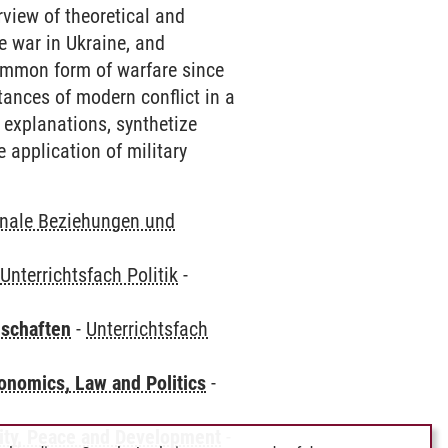
view of theoretical and
he war in Ukraine, and
common form of warfare since
tances of modern conflict in a
 explanations, synthetize
 application of military
onale Beziehungen und
-
Unterrichtsfach Politik
-
nschaften
-
Unterrichtsfach
nomics, Law and Politics
-
ity, Peace and Development
-