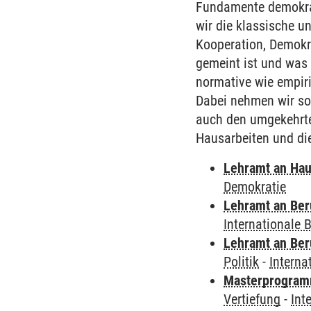
Fundamente demokrat
wir die klassische u
Kooperation, Demokra
gemeint ist und was 
normative wie empiri
Dabei nehmen wir sow
auch den umgekehrten
Hausarbeiten und die
Lehramt an Hau
Demokratie
Lehramt an Ber
Internationale
Lehramt an Ber
Politik
-
Interna
Masterprogramm
Vertiefung
-
Int