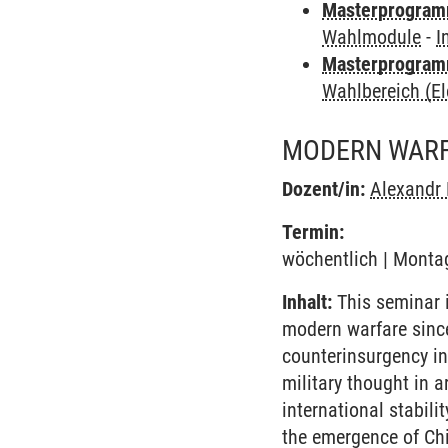
Masterprogramm
Wahlmodule
-
I
Masterprogramm
Wahlbereich (El
MODERN WAR
Dozent/in:
Alexandr 
Termin:
wöchentlich | Montag
Inhalt:
This seminar i
modern warfare since
counterinsurgency in
military thought in 
international stabili
the emergence of Chi