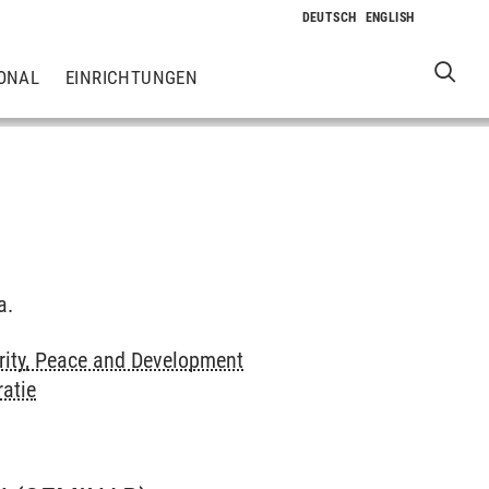
ONAL
EINRICHTUNGEN
a.
rity, Peace and Development
atie