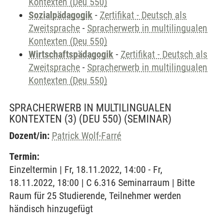
Kontexten (Deu 550)
Sozialpädagogik
-
Zertifikat - Deutsch als
Zweitsprache
-
Spracherwerb in multilingualen
Kontexten (Deu 550)
Wirtschaftspädagogik
-
Zertifikat - Deutsch als
Zweitsprache
-
Spracherwerb in multilingualen
Kontexten (Deu 550)
SPRACHERWERB IN MULTILINGUALEN
KONTEXTEN (3) (DEU 550)
(SEMINAR)
Dozent/in:
Patrick Wolf-Farré
Termin:
Einzeltermin | Fr, 18.11.2022, 14:00 - Fr,
18.11.2022, 18:00 | C 6.316 Seminarraum | Bitte
Raum für 25 Studierende, Teilnehmer werden
händisch hinzugefügt