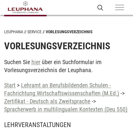
LEUPHANA
SERVICE
VORLESUNGSVERZEICHNIS
VORLESUNGSVERZEICHNIS
Suchen Sie
hier
über ein Suchformular im
Vorlesungsverzeichnis der Leuphana.
Start
>
Lehramt an Berufsbildenden Schulen -
Fachrichtung Wirtschaftswissenschaften (M.Ed.)
->
Zertifikat - Deutsch als Zweitsprache
->
Spracherwerb in multilingualen Kontexten (Deu 550)
LEHRVERANSTALTUNGEN