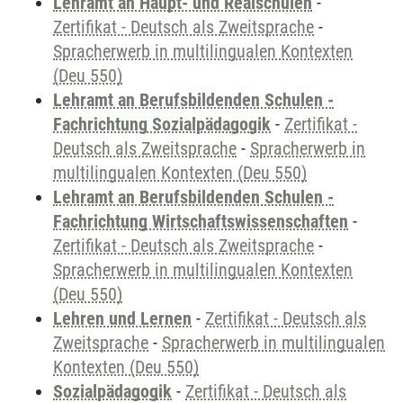
Lehramt an Haupt- und Realschulen
-
Zertifikat - Deutsch als Zweitsprache
-
Spracherwerb in multilingualen Kontexten
(Deu 550)
Lehramt an Berufsbildenden Schulen -
Fachrichtung Sozialpädagogik
-
Zertifikat -
Deutsch als Zweitsprache
-
Spracherwerb in
multilingualen Kontexten (Deu 550)
Lehramt an Berufsbildenden Schulen -
Fachrichtung Wirtschaftswissenschaften
-
Zertifikat - Deutsch als Zweitsprache
-
Spracherwerb in multilingualen Kontexten
(Deu 550)
Lehren und Lernen
-
Zertifikat - Deutsch als
Zweitsprache
-
Spracherwerb in multilingualen
Kontexten (Deu 550)
Sozialpädagogik
-
Zertifikat - Deutsch als