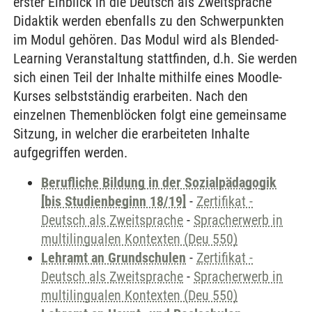
erster Einblick in die Deutsch als Zweitsprache
Didaktik werden ebenfalls zu den Schwerpunkten
im Modul gehören. Das Modul wird als Blended-
Learning Veranstaltung stattfinden, d.h. Sie werden
sich einen Teil der Inhalte mithilfe eines Moodle-
Kurses selbstständig erarbeiten. Nach den
einzelnen Themenblöcken folgt eine gemeinsame
Sitzung, in welcher die erarbeiteten Inhalte
aufgegriffen werden.
Berufliche Bildung in der Sozialpädagogik
[bis Studienbeginn 18/19]
-
Zertifikat -
Deutsch als Zweitsprache
-
Spracherwerb in
multilingualen Kontexten (Deu 550)
Lehramt an Grundschulen
-
Zertifikat -
Deutsch als Zweitsprache
-
Spracherwerb in
multilingualen Kontexten (Deu 550)