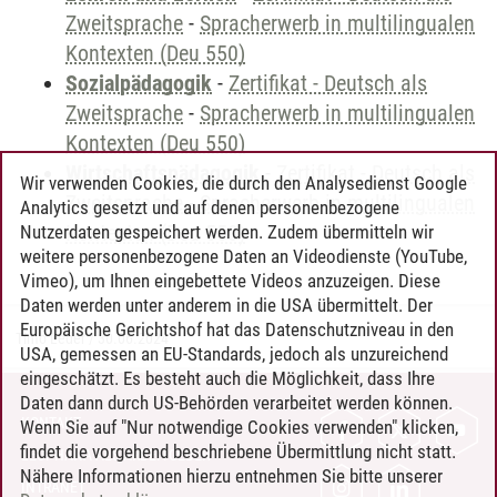
Zweitsprache
-
Spracherwerb in multilingualen
Kontexten (Deu 550)
Sozialpädagogik
-
Zertifikat - Deutsch als
Zweitsprache
-
Spracherwerb in multilingualen
Kontexten (Deu 550)
Wirtschaftspädagogik
-
Zertifikat - Deutsch als
Wir verwenden Cookies, die durch den Analysedienst Google
Zweitsprache
-
Spracherwerb in multilingualen
Analytics gesetzt und auf denen personenbezogene
Kontexten (Deu 550)
Nutzerdaten gespeichert werden. Zudem übermitteln wir
weitere personenbezogene Daten an Videodienste (YouTube,
Vimeo), um Ihnen eingebettete Videos anzuzeigen. Diese
Daten werden unter anderem in die USA übermittelt. Der
Europäische Gerichtshof hat das Datenschutzniveau in den
Timo Leder
/
30.06.2024
USA, gemessen an EU-Standards, jedoch als unzureichend
eingeschätzt. Es besteht auch die Möglichkeit, dass Ihre
Daten dann durch US-Behörden verarbeitet werden können.
KONTAKT
Wenn Sie auf "Nur notwendige Cookies verwenden" klicken,
findet die vorgehend beschriebene Übermittlung nicht statt.
LEUPHANA ALS ARBEITGEBER
Nähere Informationen hierzu entnehmen Sie bitte unserer
INTRANET