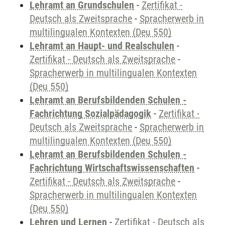
Lehramt an Grundschulen
-
Zertifikat -
Deutsch als Zweitsprache
-
Spracherwerb in
multilingualen Kontexten (Deu 550)
Lehramt an Haupt- und Realschulen
-
Zertifikat - Deutsch als Zweitsprache
-
Spracherwerb in multilingualen Kontexten
(Deu 550)
Lehramt an Berufsbildenden Schulen -
Fachrichtung Sozialpädagogik
-
Zertifikat -
Deutsch als Zweitsprache
-
Spracherwerb in
multilingualen Kontexten (Deu 550)
Lehramt an Berufsbildenden Schulen -
Fachrichtung Wirtschaftswissenschaften
-
Zertifikat - Deutsch als Zweitsprache
-
Spracherwerb in multilingualen Kontexten
(Deu 550)
Lehren und Lernen
-
Zertifikat - Deutsch als