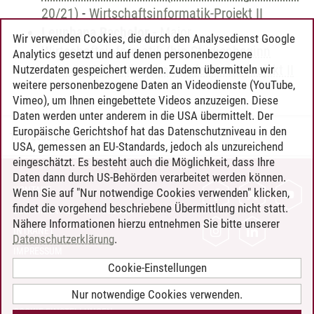
20/21)
-
Wirtschaftsinformatik-Projekt II
Leuphana Bachelor
-
Major
Wir verwenden Cookies, die durch den Analysedienst Google
Wirtschaftsinformatik (bis Studienbeginn
Analytics gesetzt und auf denen personenbezogene
WiSe 19/20)
-
Wirtschaftsinformatik-Projekt II
Nutzerdaten gespeichert werden. Zudem übermitteln wir
weitere personenbezogene Daten an Videodienste (YouTube,
Vimeo), um Ihnen eingebettete Videos anzuzeigen. Diese
Daten werden unter anderem in die USA übermittelt. Der
Europäische Gerichtshof hat das Datenschutzniveau in den
Timo Leder
/
30.06.2024
USA, gemessen an EU-Standards, jedoch als unzureichend
eingeschätzt. Es besteht auch die Möglichkeit, dass Ihre
Daten dann durch US-Behörden verarbeitet werden können.
KONTAKT
Wenn Sie auf "Nur notwendige Cookies verwenden" klicken,
findet die vorgehend beschriebene Übermittlung nicht statt.
LEUPHANA ALS ARBEITGEBER
Nähere Informationen hierzu entnehmen Sie bitte unserer
INTRANET
Datenschutzerklärung
.
IMPRESSUM
Cookie-Einstellungen
DATENSCHUTZ
BARRIEREFREIHEIT
Nur notwendige Cookies verwenden.
COOKIE-EINSTELLUNGEN