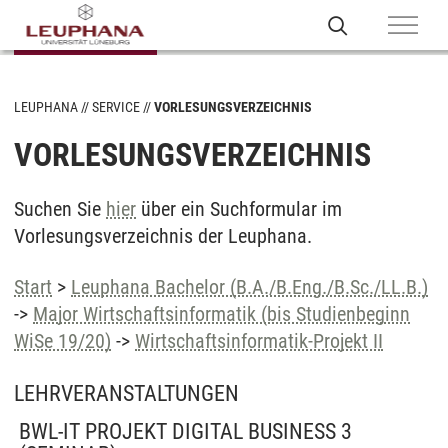
LEUPHANA
SERVICE
VORLESUNGSVERZEICHNIS
VORLESUNGSVERZEICHNIS
Suchen Sie
hier
über ein Suchformular im
Vorlesungsverzeichnis der Leuphana.
Start
>
Leuphana Bachelor (B.A./B.Eng./B.Sc./LL.B.)
->
Major Wirtschaftsinformatik (bis Studienbeginn
WiSe 19/20)
->
Wirtschaftsinformatik-Projekt II
LEHRVERANSTALTUNGEN
BWL-IT PROJEKT DIGITAL BUSINESS 3