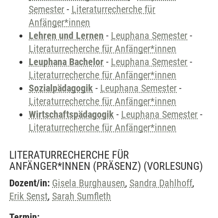
Semester
-
Literaturrecherche für
Anfänger*innen
Lehren und Lernen
-
Leuphana Semester
-
Literaturrecherche für Anfänger*innen
Leuphana Bachelor
-
Leuphana Semester
-
Literaturrecherche für Anfänger*innen
Sozialpädagogik
-
Leuphana Semester
-
Literaturrecherche für Anfänger*innen
Wirtschaftspädagogik
-
Leuphana Semester
-
Literaturrecherche für Anfänger*innen
LITERATURRECHERCHE FÜR
ANFÄNGER*INNEN (PRÄSENZ)
(VORLESUNG)
Dozent/in:
Gisela Burghausen
,
Sandra Dahlhoff
,
Erik Senst
,
Sarah Sumfleth
Termin: