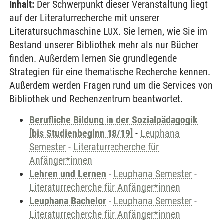
Inhalt:
Der Schwerpunkt dieser Veranstaltung liegt
auf der Literaturrecherche mit unserer
Literatursuchmaschine LUX. Sie lernen, wie Sie im
Bestand unserer Bibliothek mehr als nur Bücher
finden. Außerdem lernen Sie grundlegende
Strategien für eine thematische Recherche kennen.
Außerdem werden Fragen rund um die Services von
Bibliothek und Rechenzentrum beantwortet.
Berufliche Bildung in der Sozialpädagogik
[bis Studienbeginn 18/19]
-
Leuphana
Semester
-
Literaturrecherche für
Anfänger*innen
Lehren und Lernen
-
Leuphana Semester
-
Literaturrecherche für Anfänger*innen
Leuphana Bachelor
-
Leuphana Semester
-
Literaturrecherche für Anfänger*innen