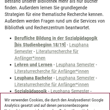
Bestand unserer Bibliothek mehr als nur Bücher
finden. Außerdem lernen Sie grundlegende
Strategien für eine thematische Recherche kennen.
Außerdem werden Fragen rund um die Services von
Bibliothek und Rechenzentrum beantwortet.
Berufliche Bildung in der Sozialpädagogik
[bis Studienbeginn 18/19]
-
Leuphana
Semester
-
Literaturrecherche für
Anfänger*innen
Lehren und Lernen
-
Leuphana Semester
-
Literaturrecherche für Anfänger*innen
Leuphana Bachelor
-
Leuphana Semester
-
Literaturrecherche für Anfänger*innen
Sozialpädagogik
-
Leuphana Semester
-
Literaturrecherche für Anfänger*innen
Wir verwenden Cookies, die durch den Analysedienst Google
Wirtschaftspädagogik
-
Leuphana Semester
-
Analytics gesetzt und auf denen personenbezogene