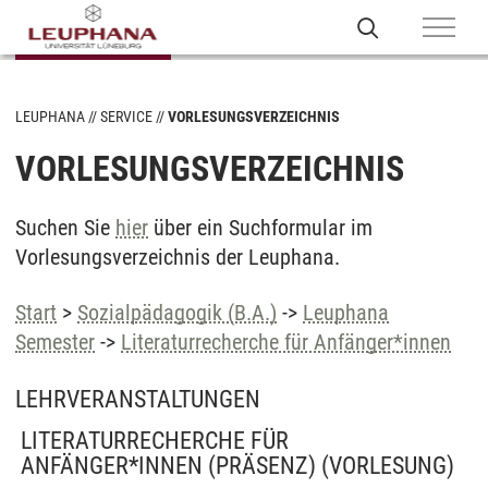
LEUPHANA
SERVICE
VORLESUNGSVERZEICHNIS
VORLESUNGSVERZEICHNIS
Suchen Sie
hier
über ein Suchformular im
Vorlesungsverzeichnis der Leuphana.
Start
>
Sozialpädagogik (B.A.)
->
Leuphana
Semester
->
Literaturrecherche für Anfänger*innen
LEHRVERANSTALTUNGEN
LITERATURRECHERCHE FÜR
ANFÄNGER*INNEN (PRÄSENZ)
(VORLESUNG)