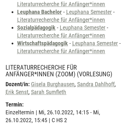
Literaturrecherche für Anfänger*innen
Leuphana Bachelor
-
Leuphana Semester
-
Literaturrecherche für Anfänger*innen
Sozialpädagogik
-
Leuphana Semester
-
Literaturrecherche für Anfänger*innen
Wirtschaftspädagogik
-
Leuphana Semester
-
Literaturrecherche für Anfänger*innen
LITERATURRECHERCHE FÜR
ANFÄNGER*INNEN (ZOOM)
(VORLESUNG)
Dozent/in:
Gisela Burghausen
,
Sandra Dahlhoff
,
Erik Senst
,
Sarah Sumfleth
Termin:
Einzeltermin | Mi, 26.10.2022, 14:15 - Mi,
26.10.2022, 15:45 | C HS 2