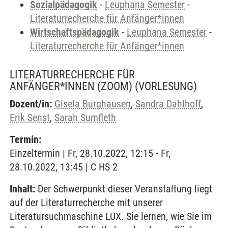
Sozialpädagogik
-
Leuphana Semester
-
Literaturrecherche für Anfänger*innen
Wirtschaftspädagogik
-
Leuphana Semester
-
Literaturrecherche für Anfänger*innen
LITERATURRECHERCHE FÜR
ANFÄNGER*INNEN (ZOOM)
(VORLESUNG)
Dozent/in:
Gisela Burghausen
,
Sandra Dahlhoff
,
Erik Senst
,
Sarah Sumfleth
Termin:
Einzeltermin | Fr, 28.10.2022, 12:15 - Fr,
28.10.2022, 13:45 | C HS 2
Inhalt:
Der Schwerpunkt dieser Veranstaltung liegt
auf der Literaturrecherche mit unserer
Literatursuchmaschine LUX. Sie lernen, wie Sie im