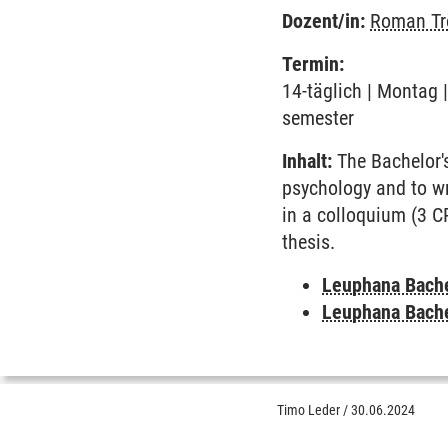
Dozent/in:
Roman Tr
Termin:
14-täglich | Montag 
semester
Inhalt:
The Bachelor's
psychology and to wr
in a colloquium (3 C
thesis.
Leuphana Bach
Leuphana Bach
Timo Leder
/
30.06.2024