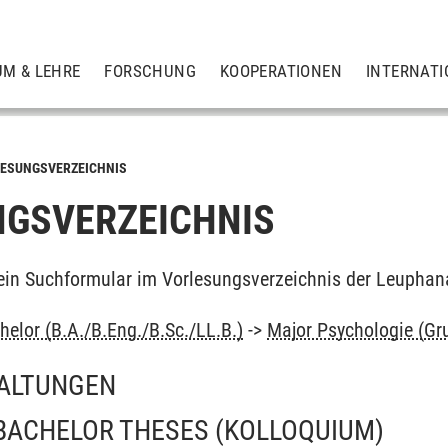
UM & LEHRE
FORSCHUNG
KOOPERATIONEN
INTERNATI
ESUNGSVERZEICHNIS
GSVERZEICHNIS
ein Suchformular im Vorlesungsverzeichnis der Leuphan
elor (B.A./B.Eng./B.Sc./LL.B.)
->
Major Psychologie (Gr
ALTUNGEN
BACHELOR THESES
(KOLLOQUIUM)