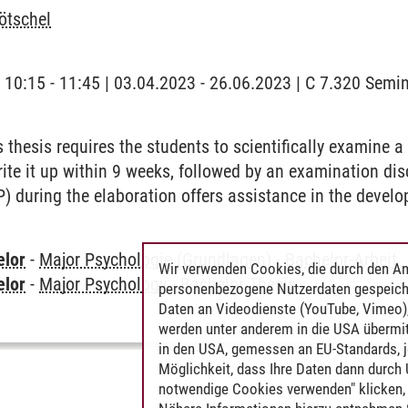
ötschel
| 10:15 - 11:45 | 03.04.2023 - 26.06.2023 | C 7.320 Semi
 thesis requires the students to scientifically examine a 
ite it up within 9 weeks, followed by an examination dis
P) during the elaboration offers assistance in the devel
elor
-
Major Psychologie (Grundlagen)
-
Bachelor-Arbeit
Wir verwenden Cookies, die durch den An
elor
-
Major Psychology
-
Bachelor Thesis
personenbezogene Nutzerdaten gespeich
Daten an Videodienste (YouTube, Vimeo),
werden unter anderem in die USA übermit
in den USA, gemessen an EU-Standards, j
Möglichkeit, dass Ihre Daten dann durch
notwendige Cookies verwenden" klicken, f