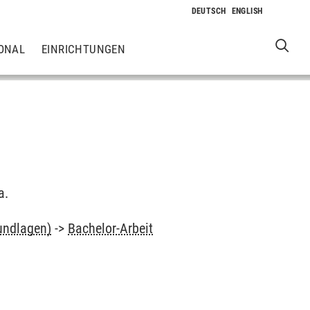
ONAL
EINRICHTUNGEN
a.
undlagen)
->
Bachelor-Arbeit