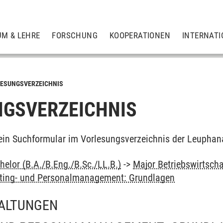
UM & LEHRE
FORSCHUNG
KOOPERATIONEN
INTERNATI
ESUNGSVERZEICHNIS
GSVERZEICHNIS
ein Suchformular im Vorlesungsverzeichnis der Leuphan
elor (B.A./B.Eng./B.Sc./LL.B.)
->
Major Betriebswirtscha
ting- und Personalmanagement: Grundlagen
ALTUNGEN