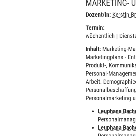
MARKETING- 
Dozent/in:
Kerstin 
Termin:
wöchentlich | Dienst
Inhalt:
Marketing-Man
Marketingplans - En
Produkt-, Kommunikat
Personal-Managemen
Arbeit. Demographie
Personalbeschaffung 
Personalmarketing u
Leuphana Bach
Personalmanag
Leuphana Bach
Personalmanag