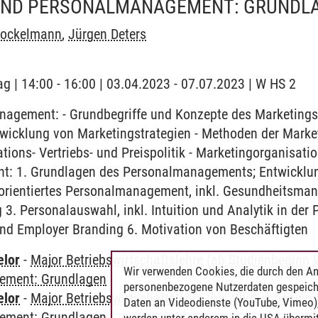
UND PERSONALMANAGEMENT: GRUNDL
Brockelmann
,
Jürgen Deters
ag | 14:00 - 16:00 | 03.04.2023 - 07.07.2023 | W HS 2
agement: - Grundbegriffe und Konzepte des Marketings 
twicklung von Marketingstrategien - Methoden der Marke
ions- Vertriebs- und Preispolitik - Marketingorganisatio
t: 1. Grundlagen des Personalmanagements; Entwicklu
orientiertes Personalmanagement, inkl. Gesundheitsma
3. Personalauswahl, inkl. Intuition und Analytik in der
nd Employer Branding 6. Motivation von Beschäftigten
elor
-
Major Betriebswirtschaftslehre (ab Studienbeginn 
Wir verwenden Cookies, die durch den An
ement: Grundlagen
personenbezogene Nutzerdaten gespeich
elor
-
Major Betriebswirtschaftslehre (bis Studienbeginn
Daten an Videodienste (YouTube, Vimeo),
ement: Grundlagen
werden unter anderem in die USA übermit