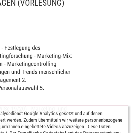
AGEN
(VORLESUNG)
- Festlegung des
tingforschung - Marketing-Mix:
n - Marketingcontrolling
ngen und Trends menschlicher
nagement 2.
 Personalauswahl 5.
WiSe 19/20)
-
Marketing- und
alysedienst Google Analytics gesetzt und auf denen
ert werden. Zudem übermitteln wir weitere personenbezogene
 WiSe 18/19)
-
Marketing- und
 um Ihnen eingebettete Videos anzuzeigen. Diese Daten
telt. Der Europäische Gerichtshof hat das Datenschutzniveau