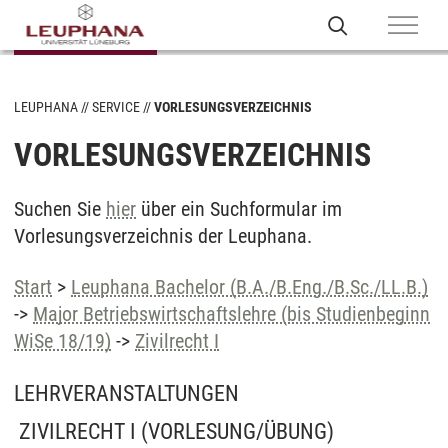
LEUPHANA
SERVICE
VORLESUNGSVERZEICHNIS
VORLESUNGSVERZEICHNIS
Suchen Sie
hier
über ein Suchformular im
Vorlesungsverzeichnis der Leuphana.
Start
>
Leuphana Bachelor (B.A./B.Eng./B.Sc./LL.B.)
->
Major Betriebswirtschaftslehre (bis Studienbeginn
WiSe 18/19)
->
Zivilrecht I
LEHRVERANSTALTUNGEN
ZIVILRECHT I
(VORLESUNG/ÜBUNG)