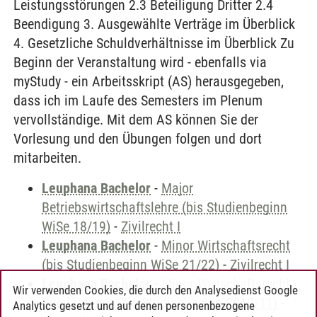
Leistungsstörungen 2.3 Beteiligung Dritter 2.4
Beendigung 3. Ausgewählte Verträge im Überblick
4. Gesetzliche Schuldverhältnisse im Überblick Zu
Beginn der Veranstaltung wird - ebenfalls via
myStudy - ein Arbeitsskript (AS) herausgegeben,
dass ich im Laufe des Semesters im Plenum
vervollständige. Mit dem AS können Sie der
Vorlesung und den Übungen folgen und dort
mitarbeiten.
Leuphana Bachelor
-
Major
Betriebswirtschaftslehre (bis Studienbeginn
WiSe 18/19)
-
Zivilrecht I
Leuphana Bachelor
-
Minor Wirtschaftsrecht
(bis Studienbeginn WiSe 21/22)
-
Zivilrecht I
Leuphana Bachelor
-
Minor Wirtschaftsrecht
Wir verwenden Cookies, die durch den Analysedienst Google
(auslaufend) (bis Studienbeginn 2010/11)
-
Analytics gesetzt und auf denen personenbezogene