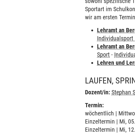
sowohl spezifische 
Sportart im Schulko
wir am ersten Termin
Lehramt an Ber
Individualsport 
Lehramt an Ber
Sport
-
Individua
Lehren und Le
LAUFEN, SPRI
Dozent/in:
Stephan 
Termin:
wöchentlich | Mittwo
Einzeltermin | Mi, 05
Einzeltermin | Mi, 1