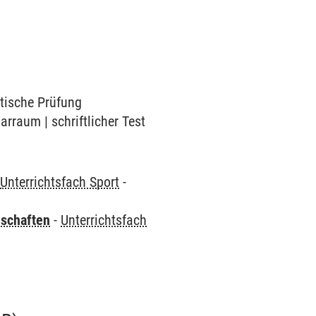
ktische Prüfung
arraum | schriftlicher Test
-
Unterrichtsfach Sport
-
nschaften
-
Unterrichtsfach