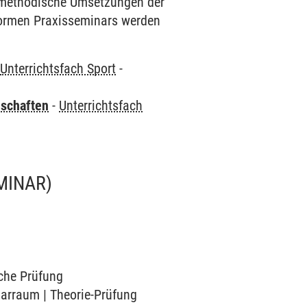
d methodische Umsetzungen der
nformen Praxisseminars werden
-
Unterrichtsfach Sport
-
nschaften
-
Unterrichtsfach
MINAR)
sche Prüfung
narraum | Theorie-Prüfung