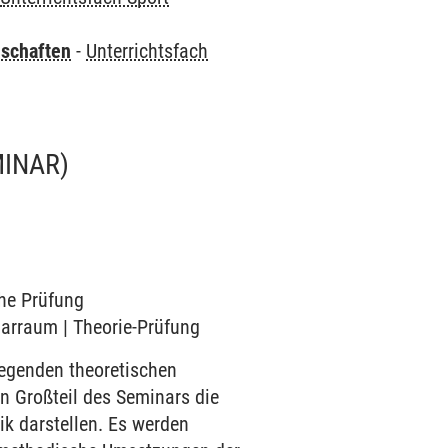
nschaften
-
Unterrichtsfach
MINAR)
che Prüfung
narraum | Theorie-Prüfung
legenden theoretischen
in Großteil des Seminars die
ik darstellen. Es werden