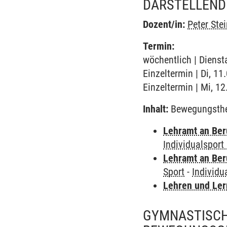
DARSTELLEND
Dozent/in:
Peter Ste
Termin:
wöchentlich | Diensta
Einzeltermin | Di, 11
Einzeltermin | Mi, 12
Inhalt:
Bewegungsthe
Lehramt an Ber
Individualsport 
Lehramt an Ber
Sport
-
Individua
Lehren und Le
GYMNASTISCH