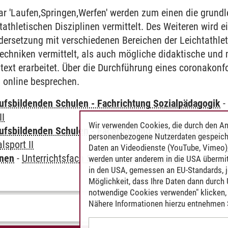
r 'Laufen,Springen,Werfen' werden zum einen die grund
tathletischen Disziplinen vermittelt. Des Weiteren wird e
ersetzung mit verschiedenen Bereichen der Leichtathlet
Techniken vermittelt, als auch mögliche didaktische un
ntext erarbeitet. Über die Durchführung eines coronako
 online besprechen.
ufsbildenden Schulen - Fachrichtung Sozialpädagogik
II
Wir verwenden Cookies, die durch den An
ufsbildenden Schulen - Fachrichtung Wirtschaftswisse
personenbezogene Nutzerdaten gespeich
lsport II
Daten an Videodienste (YouTube, Vimeo),
rnen
-
Unterrichtsfach Sport
-
Individualsport II
werden unter anderem in die USA übermit
in den USA, gemessen an EU-Standards, j
Möglichkeit, dass Ihre Daten dann durch
notwendige Cookies verwenden" klicken, f
Nähere Informationen hierzu entnehmen S