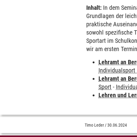
Inhalt:
In dem Semina
Grundlagen der leich
praktische Auseinand
sowohl spezifische 
Sportart im Schulko
wir am ersten Termin
Lehramt an Ber
Individualsport 
Lehramt an Ber
Sport
-
Individua
Lehren und Le
Timo Leder
/
30.06.2024