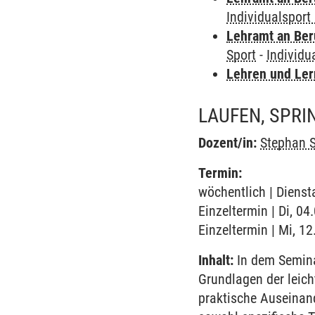
Individualsport 
Lehramt an Ber
Sport
-
Individua
Lehren und Le
LAUFEN, SPRI
Dozent/in:
Stephan 
Termin:
wöchentlich | Diensta
Einzeltermin | Di, 04
Einzeltermin | Mi, 1
Inhalt:
In dem Semina
Grundlagen der leich
praktische Auseinand