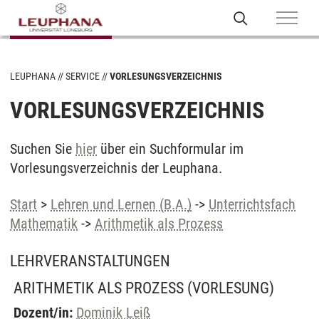
LEUPHANA
SERVICE
VORLESUNGSVERZEICHNIS
VORLESUNGSVERZEICHNIS
Suchen Sie
hier
über ein Suchformular im
Vorlesungsverzeichnis der Leuphana.
Start
>
Lehren und Lernen (B.A.)
->
Unterrichtsfach
Mathematik
->
Arithmetik als Prozess
LEHRVERANSTALTUNGEN
ARITHMETIK ALS PROZESS
(VORLESUNG)
Dozent/in:
Dominik Leiß