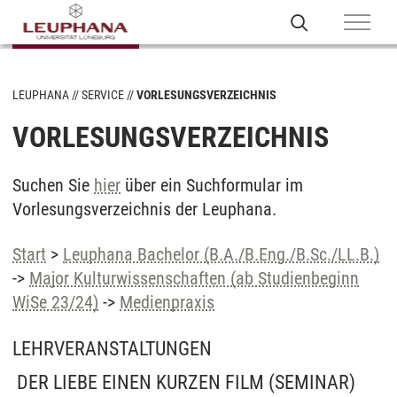
LEUPHANA
SERVICE
VORLESUNGSVERZEICHNIS
VORLESUNGSVERZEICHNIS
Suchen Sie
hier
über ein Suchformular im
Vorlesungsverzeichnis der Leuphana.
Start
>
Leuphana Bachelor (B.A./B.Eng./B.Sc./LL.B.)
->
Major Kulturwissenschaften (ab Studienbeginn
WiSe 23/24)
->
Medienpraxis
LEHRVERANSTALTUNGEN
DER LIEBE EINEN KURZEN FILM
(SEMINAR)