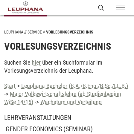
LEUPHANA
SERVICE
VORLESUNGSVERZEICHNIS
VORLESUNGSVERZEICHNIS
Suchen Sie
hier
über ein Suchformular im
Vorlesungsverzeichnis der Leuphana.
Start
>
Leuphana Bachelor (B.A./B.Eng./B.Sc./LL.B.)
->
Major Volkswirtschaftslehre (ab Studienbeginn
WiSe 14/15)
->
Wachstum und Verteilung
LEHRVERANSTALTUNGEN
GENDER ECONOMICS
(SEMINAR)