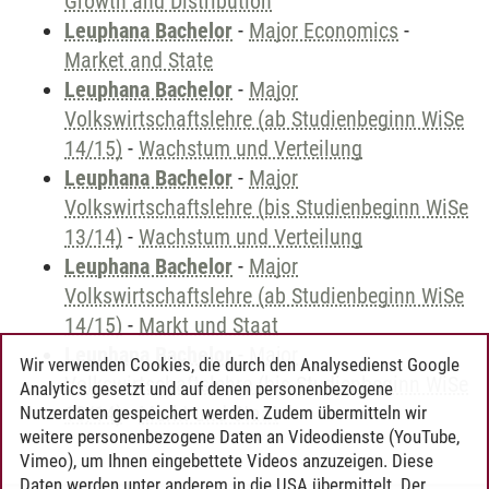
Growth and Distribution
Leuphana Bachelor
-
Major Economics
-
Market and State
Leuphana Bachelor
-
Major
Volkswirtschaftslehre (ab Studienbeginn WiSe
14/15)
-
Wachstum und Verteilung
Leuphana Bachelor
-
Major
Volkswirtschaftslehre (bis Studienbeginn WiSe
13/14)
-
Wachstum und Verteilung
Leuphana Bachelor
-
Major
Volkswirtschaftslehre (ab Studienbeginn WiSe
14/15)
-
Markt und Staat
Leuphana Bachelor
-
Major
Wir verwenden Cookies, die durch den Analysedienst Google
Volkswirtschaftslehre (bis Studienbeginn WiSe
Analytics gesetzt und auf denen personenbezogene
13/14)
-
Markt und Staat
Nutzerdaten gespeichert werden. Zudem übermitteln wir
weitere personenbezogene Daten an Videodienste (YouTube,
Vimeo), um Ihnen eingebettete Videos anzuzeigen. Diese
Daten werden unter anderem in die USA übermittelt. Der