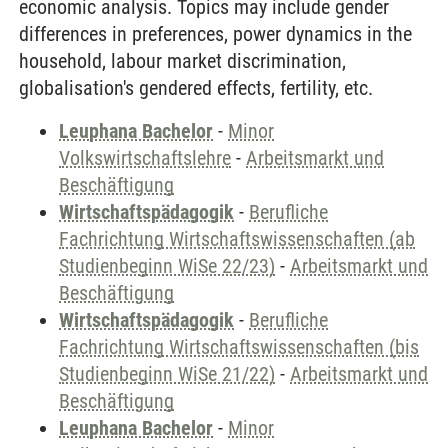
economic analysis. Topics may include gender
differences in preferences, power dynamics in the
household, labour market discrimination,
globalisation's gendered effects, fertility, etc.
Leuphana Bachelor
-
Minor
Volkswirtschaftslehre
-
Arbeitsmarkt und
Beschäftigung
Wirtschaftspädagogik
-
Berufliche
Fachrichtung Wirtschaftswissenschaften (ab
Studienbeginn WiSe 22/23)
-
Arbeitsmarkt und
Beschäftigung
Wirtschaftspädagogik
-
Berufliche
Fachrichtung Wirtschaftswissenschaften (bis
Studienbeginn WiSe 21/22)
-
Arbeitsmarkt und
Beschäftigung
Leuphana Bachelor
-
Minor