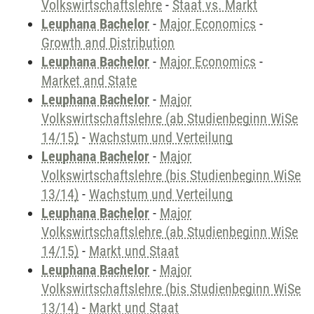
Volkswirtschaftslehre
-
Staat vs. Markt
Leuphana Bachelor
-
Major Economics
-
Growth and Distribution
Leuphana Bachelor
-
Major Economics
-
Market and State
Leuphana Bachelor
-
Major
Volkswirtschaftslehre (ab Studienbeginn WiSe
14/15)
-
Wachstum und Verteilung
Leuphana Bachelor
-
Major
Volkswirtschaftslehre (bis Studienbeginn WiSe
13/14)
-
Wachstum und Verteilung
Leuphana Bachelor
-
Major
Volkswirtschaftslehre (ab Studienbeginn WiSe
14/15)
-
Markt und Staat
Leuphana Bachelor
-
Major
Volkswirtschaftslehre (bis Studienbeginn WiSe
13/14)
-
Markt und Staat