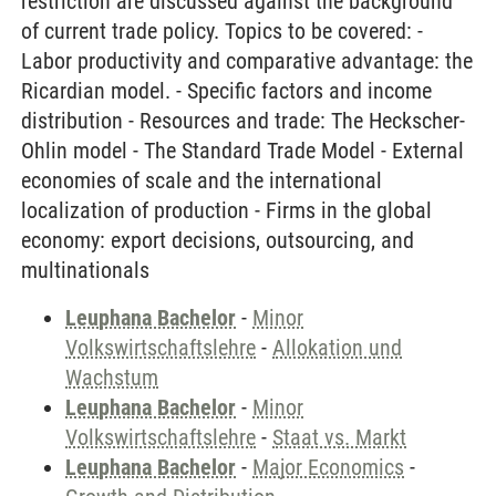
restriction are discussed against the background
of current trade policy. Topics to be covered: -
Labor productivity and comparative advantage: the
Ricardian model. - Specific factors and income
distribution - Resources and trade: The Heckscher-
Ohlin model - The Standard Trade Model - External
economies of scale and the international
localization of production - Firms in the global
economy: export decisions, outsourcing, and
multinationals
Leuphana Bachelor
-
Minor
Volkswirtschaftslehre
-
Allokation und
Wachstum
Leuphana Bachelor
-
Minor
Volkswirtschaftslehre
-
Staat vs. Markt
Leuphana Bachelor
-
Major Economics
-