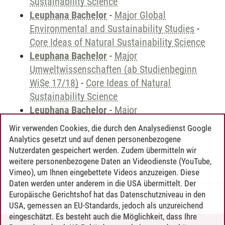
Sustainability Science
Leuphana Bachelor
-
Major Global
Environmental and Sustainability Studies
-
Core Ideas of Natural Sustainability Science
Leuphana Bachelor
-
Major
Umweltwissenschaften (ab Studienbeginn
WiSe 17/18)
-
Core Ideas of Natural
Sustainability Science
Leuphana Bachelor
-
Major
Umweltwissenschaften (bis Studienbeginn
Wir verwenden Cookies, die durch den Analysedienst Google
WiSe 16/17)
-
Core Ideas of Natural
Analytics gesetzt und auf denen personenbezogene
Sustainability Science
Nutzerdaten gespeichert werden. Zudem übermitteln wir
weitere personenbezogene Daten an Videodienste (YouTube,
Vimeo), um Ihnen eingebettete Videos anzuzeigen. Diese
Daten werden unter anderem in die USA übermittelt. Der
Europäische Gerichtshof hat das Datenschutzniveau in den
Timo Leder
/
30.06.2024
USA, gemessen an EU-Standards, jedoch als unzureichend
eingeschätzt. Es besteht auch die Möglichkeit, dass Ihre