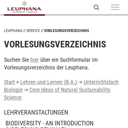
LEUPHANA
SERVICE
VORLESUNGSVERZEICHNIS
VORLESUNGSVERZEICHNIS
Suchen Sie
hier
über ein Suchformular im
Vorlesungsverzeichnis der Leuphana.
Start
>
Lehren und Lernen (B.A.)
->
Unterrichtsfach
Biologie
->
Core Ideas of Natural Sustainability
Science
LEHRVERANSTALTUNGEN
BIODIVERSITY - AN INTRODUCTION