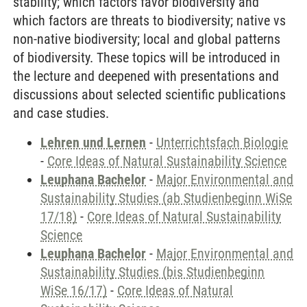
stability; which factors favor biodiversity and
which factors are threats to biodiversity; native vs
non-native biodiversity; local and global patterns
of biodiversity. These topics will be introduced in
the lecture and deepened with presentations and
discussions about selected scientific publications
and case studies.
Lehren und Lernen
-
Unterrichtsfach Biologie
-
Core Ideas of Natural Sustainability Science
Leuphana Bachelor
-
Major Environmental and
Sustainability Studies (ab Studienbeginn WiSe
17/18)
-
Core Ideas of Natural Sustainability
Science
Leuphana Bachelor
-
Major Environmental and
Sustainability Studies (bis Studienbeginn
WiSe 16/17)
-
Core Ideas of Natural