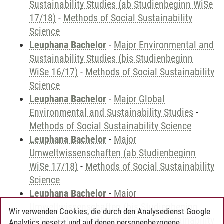
Sustainability Studies (ab Studienbeginn WiSe
17/18)
-
Methods of Social Sustainability
Science
Leuphana Bachelor
-
Major Environmental and
Sustainability Studies (bis Studienbeginn
WiSe 16/17)
-
Methods of Social Sustainability
Science
Leuphana Bachelor
-
Major Global
Environmental and Sustainability Studies
-
Methods of Social Sustainability Science
Leuphana Bachelor
-
Major
Umweltwissenschaften (ab Studienbeginn
WiSe 17/18)
-
Methods of Social Sustainability
Science
Leuphana Bachelor
-
Major
Umweltwissenschaften (bis Studienbeginn
Wir verwenden Cookies, die durch den Analysedienst Google
WiSe 16/17)
-
Methods of Social Sustainability
Analytics gesetzt und auf denen personenbezogene