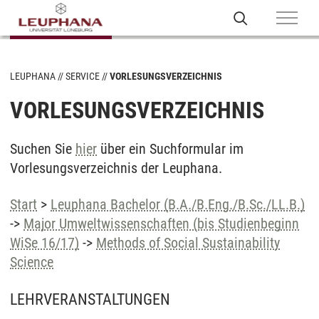
LEUPHANA
SERVICE
VORLESUNGSVERZEICHNIS
VORLESUNGSVERZEICHNIS
Suchen Sie
hier
über ein Suchformular im
Vorlesungsverzeichnis der Leuphana.
Start
>
Leuphana Bachelor (B.A./B.Eng./B.Sc./LL.B.)
->
Major Umweltwissenschaften (bis Studienbeginn
WiSe 16/17)
->
Methods of Social Sustainability
Science
LEHRVERANSTALTUNGEN