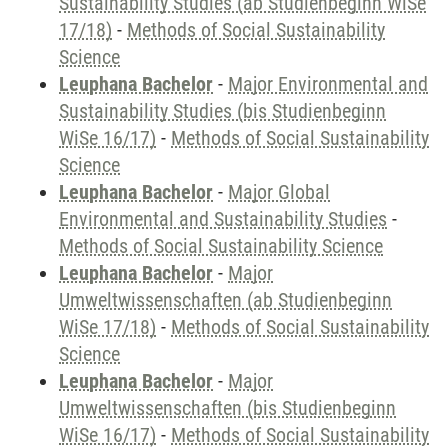
Sustainability Studies (ab Studienbeginn WiSe
17/18)
-
Methods of Social Sustainability
Science
Leuphana Bachelor
-
Major Environmental and
Sustainability Studies (bis Studienbeginn
WiSe 16/17)
-
Methods of Social Sustainability
Science
Leuphana Bachelor
-
Major Global
Environmental and Sustainability Studies
-
Methods of Social Sustainability Science
Leuphana Bachelor
-
Major
Umweltwissenschaften (ab Studienbeginn
WiSe 17/18)
-
Methods of Social Sustainability
Science
Leuphana Bachelor
-
Major
Umweltwissenschaften (bis Studienbeginn
WiSe 16/17)
-
Methods of Social Sustainability