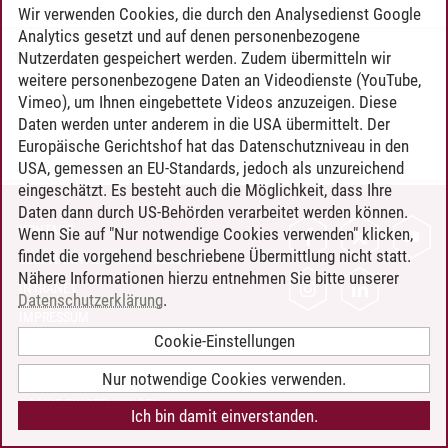
Wir verwenden Cookies, die durch den Analysedienst Google
Analytics gesetzt und auf denen personenbezogene
Nutzerdaten gespeichert werden. Zudem übermitteln wir
Timo Leder
/
30.06.2024
weitere personenbezogene Daten an Videodienste (YouTube,
Vimeo), um Ihnen eingebettete Videos anzuzeigen. Diese
Daten werden unter anderem in die USA übermittelt. Der
Europäische Gerichtshof hat das Datenschutzniveau in den
USA, gemessen an EU-Standards, jedoch als unzureichend
eingeschätzt. Es besteht auch die Möglichkeit, dass Ihre
Daten dann durch US-Behörden verarbeitet werden können.
KONTAKT
Wenn Sie auf "Nur notwendige Cookies verwenden" klicken,
findet die vorgehend beschriebene Übermittlung nicht statt.
LEUPHANA ALS ARBEITGEBER
Nähere Informationen hierzu entnehmen Sie bitte unserer
INTRANET
Datenschutzerklärung
.
IMPRESSUM
Cookie-Einstellungen
DATENSCHUTZ
BARRIEREFREIHEIT
Nur notwendige Cookies verwenden.
COOKIE-EINSTELLUNGEN
Ich bin damit einverstanden.