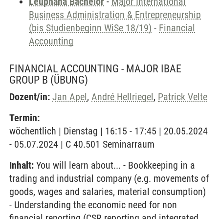
Leuphana Bachelor
-
Major International
Business Administration & Entrepreneurship
(bis Studienbeginn WiSe 18/19)
-
Financial
Accounting
FINANCIAL ACCOUNTING - MAJOR IBAE
GROUP B
(ÜBUNG)
Dozent/in:
Jan Apel
,
André Hellriegel
,
Patrick Velte
Termin:
wöchentlich | Dienstag | 16:15 - 17:45 | 20.05.2024
- 05.07.2024 | C 40.501 Seminarraum
Inhalt:
You will learn about... - Bookkeeping in a
trading and industrial company (e.g. movements of
goods, wages and salaries, material consumption)
- Understanding the economic need for non
financial reporting (CSR reporting and integrated