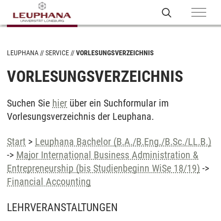
LEUPHANA
SERVICE
VORLESUNGSVERZEICHNIS
VORLESUNGSVERZEICHNIS
Suchen Sie
hier
über ein Suchformular im
Vorlesungsverzeichnis der Leuphana.
Start
>
Leuphana Bachelor (B.A./B.Eng./B.Sc./LL.B.)
->
Major International Business Administration &
Entrepreneurship (bis Studienbeginn WiSe 18/19)
->
Financial Accounting
LEHRVERANSTALTUNGEN