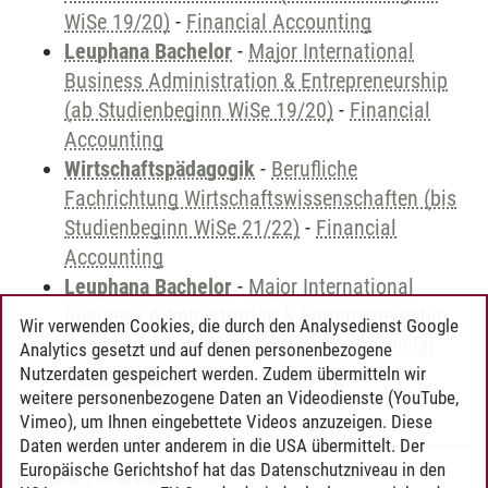
WiSe 19/20)
-
Financial Accounting
Leuphana Bachelor
-
Major International
Business Administration & Entrepreneurship
(ab Studienbeginn WiSe 19/20)
-
Financial
Accounting
Wirtschaftspädagogik
-
Berufliche
Fachrichtung Wirtschaftswissenschaften (bis
Studienbeginn WiSe 21/22)
-
Financial
Accounting
Leuphana Bachelor
-
Major International
Business Administration & Entrepreneurship
Wir verwenden Cookies, die durch den Analysedienst Google
(bis Studienbeginn WiSe 18/19)
-
Financial
Analytics gesetzt und auf denen personenbezogene
Accounting
Nutzerdaten gespeichert werden. Zudem übermitteln wir
weitere personenbezogene Daten an Videodienste (YouTube,
Vimeo), um Ihnen eingebettete Videos anzuzeigen. Diese
Daten werden unter anderem in die USA übermittelt. Der
Europäische Gerichtshof hat das Datenschutzniveau in den
Timo Leder
/
30.06.2024