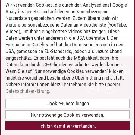
Kulturwissenschaften (bis Studienbeginn WiSe
Wir verwenden Cookies, die durch den Analysedienst Google
22/23)
-
Projektmodul
Analytics gesetzt und auf denen personenbezogene
Medienkulturwissenschaft
Nutzerdaten gespeichert werden. Zudem übermitteln wir
weitere personenbezogene Daten an Videodienste (YouTube,
Vimeo), um Ihnen eingebettete Videos anzuzeigen. Diese
Daten werden unter anderem in die USA übermittelt. Der
Europäische Gerichtshof hat das Datenschutzniveau in den
Timo Leder
/
30.06.2024
USA, gemessen an EU-Standards, jedoch als unzureichend
eingeschätzt. Es besteht auch die Möglichkeit, dass Ihre
Daten dann durch US-Behörden verarbeitet werden können.
KONTAKT
Wenn Sie auf "Nur notwendige Cookies verwenden" klicken,
findet die vorgehend beschriebene Übermittlung nicht statt.
LEUPHANA ALS ARBEITGEBER
Nähere Informationen hierzu entnehmen Sie bitte unserer
INTRANET
Datenschutzerklärung
.
IMPRESSUM
Cookie-Einstellungen
DATENSCHUTZ
BARRIEREFREIHEIT
Nur notwendige Cookies verwenden.
COOKIE-EINSTELLUNGEN
Ich bin damit einverstanden.