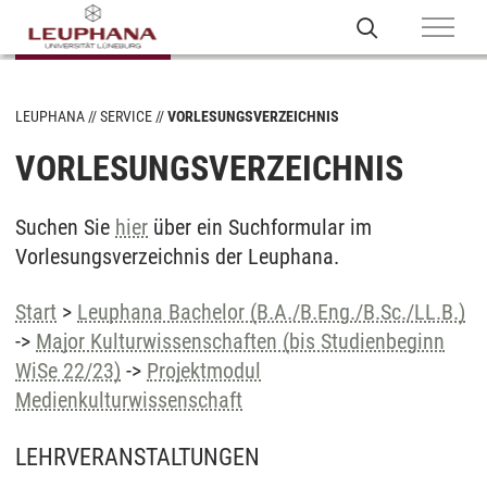
LEUPHANA
SERVICE
VORLESUNGSVERZEICHNIS
VORLESUNGSVERZEICHNIS
Suchen Sie
hier
über ein Suchformular im
Vorlesungsverzeichnis der Leuphana.
Start
>
Leuphana Bachelor (B.A./B.Eng./B.Sc./LL.B.)
->
Major Kulturwissenschaften (bis Studienbeginn
WiSe 22/23)
->
Projektmodul
Medienkulturwissenschaft
LEHRVERANSTALTUNGEN