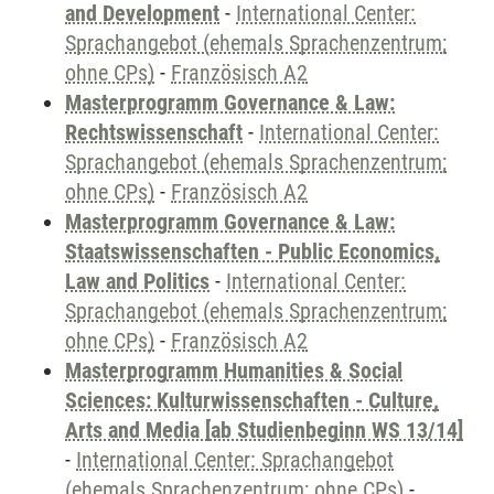
and Development
-
International Center:
Sprachangebot (ehemals Sprachenzentrum;
ohne CPs)
-
Französisch A2
Masterprogramm Governance & Law:
Rechtswissenschaft
-
International Center:
Sprachangebot (ehemals Sprachenzentrum;
ohne CPs)
-
Französisch A2
Masterprogramm Governance & Law:
Staatswissenschaften - Public Economics,
Law and Politics
-
International Center:
Sprachangebot (ehemals Sprachenzentrum;
ohne CPs)
-
Französisch A2
Masterprogramm Humanities & Social
Sciences: Kulturwissenschaften - Culture,
Arts and Media [ab Studienbeginn WS 13/14]
-
International Center: Sprachangebot
(ehemals Sprachenzentrum; ohne CPs)
-