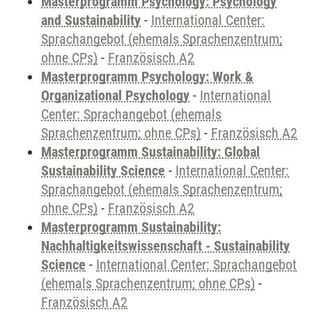
Masterprogramm Psychology: Psychology
and Sustainability
-
International Center:
Sprachangebot (ehemals Sprachenzentrum;
ohne CPs)
-
Französisch A2
Masterprogramm Psychology: Work &
Organizational Psychology
-
International
Center: Sprachangebot (ehemals
Sprachenzentrum; ohne CPs)
-
Französisch A2
Masterprogramm Sustainability: Global
Sustainability Science
-
International Center:
Sprachangebot (ehemals Sprachenzentrum;
ohne CPs)
-
Französisch A2
Masterprogramm Sustainability:
Nachhaltigkeitswissenschaft - Sustainability
Science
-
International Center: Sprachangebot
(ehemals Sprachenzentrum; ohne CPs)
-
Französisch A2