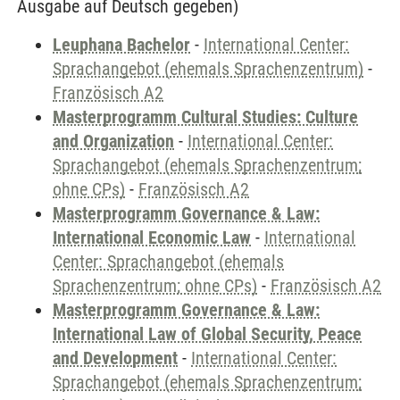
Ausgabe auf Deutsch gegeben)
Leuphana Bachelor
-
International Center:
Sprachangebot (ehemals Sprachenzentrum)
-
Französisch A2
Masterprogramm Cultural Studies: Culture
and Organization
-
International Center:
Sprachangebot (ehemals Sprachenzentrum;
ohne CPs)
-
Französisch A2
Masterprogramm Governance & Law:
International Economic Law
-
International
Center: Sprachangebot (ehemals
Sprachenzentrum; ohne CPs)
-
Französisch A2
Masterprogramm Governance & Law:
International Law of Global Security, Peace
and Development
-
International Center:
Sprachangebot (ehemals Sprachenzentrum;