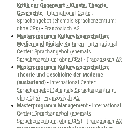
Kritik der Gegenwart - Künste, Theorie,
Geschichte
-
International Center:
Sprachangebot (ehemals Sprachenzentrum;
ohne CPs)
-
Französisch A2
Masterprogramm Kulturwissenschaften:
Medien und Digitale Kulturen
-
International
Center: Sprachangebot (ehemals
Sprachenzentrum; ohne CPs)
-
Französisch A2
Masterprogramm Kulturwissenschaften:
Theorie und Geschichte der Moderne
(auslaufend)
-
International Center:
Sprachangebot (ehemals Sprachenzentrum;
ohne CPs)
-
Französisch A2
Masterprogramm Management
-
International
Center: Sprachangebot (ehemals
Sprachenzentrum; ohne CPs)
-
Französisch A2