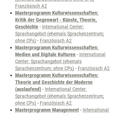
Französisch A2
Masterprogramm Kulturwissenschaften:
Kritik der Gegenwart - Künste, Theorie,
Geschichte
-
International Center:
Sprachangebot (ehemals Sprachenzentrum;
ohne CPs)
-
Französisch A2
Masterprogramm Kulturwissenschaften:
Medien und Digitale Kulturen
-
International
Center: Sprachangebot (ehemals
Sprachenzentrum; ohne CPs)
-
Französisch A2
Masterprogramm Kulturwissenschaften:
Theorie und Geschichte der Moderne
(auslaufend)
-
International Center:
Sprachangebot (ehemals Sprachenzentrum;
ohne CPs)
-
Französisch A2
Masterprogramm Management
-
International