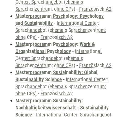
Center: Sprachangebot (ehemals
Sprachenzentrum; ohne CPs)
-
Französisch A2
Masterprogramm Psychology: Psychology
and Sustainability
-
International Center:
Sprachangebot (ehemals Sprachenzentrum;
ohne CPs)
-
Französisch A2
Masterprogramm Psychology: Work &
Organizational Psychology
-
International
Center: Sprachangebot (ehemals
Sprachenzentrum; ohne CPs)
-
Französisch A2
Masterprogramm Sustainability: Global
Sustainability Science
-
International Center:
Sprachangebot (ehemals Sprachenzentrum;
ohne CPs)
-
Französisch A2
Masterprogramm Sustainability:
Nachhaltigkeitswissenschaft - Sustainability
Science
-
International Center: Sprachangebot