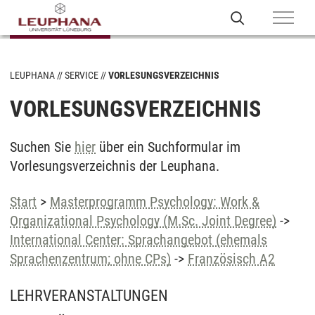
LEUPHANA
SERVICE
VORLESUNGSVERZEICHNIS
VORLESUNGSVERZEICHNIS
Suchen Sie
hier
über ein Suchformular im
Vorlesungsverzeichnis der Leuphana.
Start
>
Masterprogramm Psychology: Work &
Organizational Psychology (M.Sc. Joint Degree)
->
International Center: Sprachangebot (ehemals
Sprachenzentrum; ohne CPs)
->
Französisch A2
LEHRVERANSTALTUNGEN