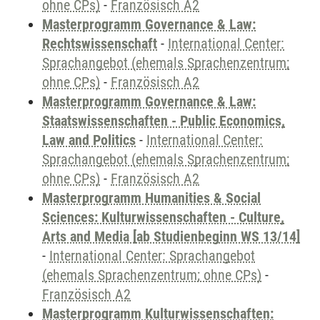
ohne CPs)
-
Französisch A2
Masterprogramm Governance & Law:
Rechtswissenschaft
-
International Center:
Sprachangebot (ehemals Sprachenzentrum;
ohne CPs)
-
Französisch A2
Masterprogramm Governance & Law:
Staatswissenschaften - Public Economics,
Law and Politics
-
International Center:
Sprachangebot (ehemals Sprachenzentrum;
ohne CPs)
-
Französisch A2
Masterprogramm Humanities & Social
Sciences: Kulturwissenschaften - Culture,
Arts and Media [ab Studienbeginn WS 13/14]
-
International Center: Sprachangebot
(ehemals Sprachenzentrum; ohne CPs)
-
Französisch A2
Masterprogramm Kulturwissenschaften: