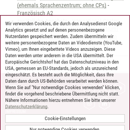
(ehemals Sprachenzentrum; ohne CPs)
-
Französisch A2
zusätzliche Angebote
-
International Center:
Wir verwenden Cookies, die durch den Analysedienst Google
Sprachangebot (ehemals Sprachenzentrum)
-
Analytics gesetzt und auf denen personenbezogene
Sprachangebot und Sonderveranstaltungen
Nutzerdaten gespeichert werden. Zudem übermitteln wir
weitere personenbezogene Daten an Videodienste (YouTube,
Vimeo), um Ihnen eingebettete Videos anzuzeigen. Diese
Daten werden unter anderem in die USA übermittelt. Der
Europäische Gerichtshof hat das Datenschutzniveau in den
Timo Leder
/
30.06.2024
USA, gemessen an EU-Standards, jedoch als unzureichend
eingeschätzt. Es besteht auch die Möglichkeit, dass Ihre
Daten dann durch US-Behörden verarbeitet werden können.
KONTAKT
Wenn Sie auf "Nur notwendige Cookies verwenden" klicken,
findet die vorgehend beschriebene Übermittlung nicht statt.
LEUPHANA ALS ARBEITGEBER
Nähere Informationen hierzu entnehmen Sie bitte unserer
INTRANET
Datenschutzerklärung
.
IMPRESSUM
Cookie-Einstellungen
DATENSCHUTZ
BARRIEREFREIHEIT
Nur notwendige Cookies verwenden.