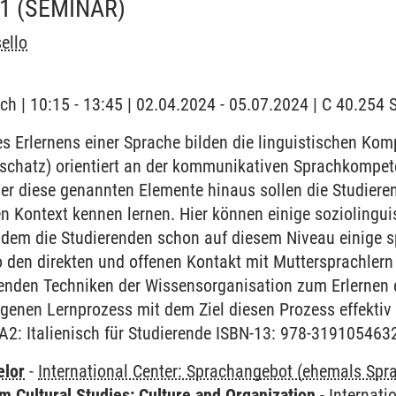
A1
(SEMINAR)
ello
ch | 10:15 - 13:45 | 02.04.2024 - 05.07.2024 | C 40.25
 Erlernens einer Sprache bilden die linguistischen Ko
chatz) orientiert an der kommunikativen Sprachkompet
r diese genannten Elemente hinaus sollen die Studieren
en Kontext kennen lernen. Hier können einige sozioling
ndem die Studierenden schon auf diesem Niveau einige sp
 den direkten und offenen Kontakt mit Muttersprachlern
renden Techniken der Wissensorganisation zum Erlernen 
igenen Lernprozess mit dem Ziel diesen Prozess effektiv
/A2: Italienisch für Studierende ISBN-13: 978-319105463
elor
-
International Center: Sprachangebot (ehemals Sp
 Cultural Studies: Culture and Organization
-
Internati