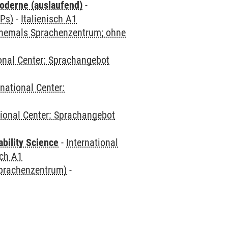
oderne (auslaufend)
-
CPs)
-
Italienisch A1
(ehemals Sprachenzentrum; ohne
ional Center: Sprachangebot
rnational Center:
tional Center: Sprachangebot
bility Science
-
International
sch A1
Sprachenzentrum)
-