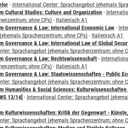
elor
-
International Center: Sprachangebot (ehemals Sp
 Cultural Studies: Culture and Organization
-
Internati
henzentrum; ohne CPs)
-
Italienisch A1
 Governance & Law: International Economic Law
-
Inte
(ehemals Sprachenzentrum; ohne CPs)
-
Italienisch A1
 Governance & Law: International Law of Global Secur
Center: Sprachangebot (ehemals Sprachenzentrum; ohne 
m Governance & Law: Rechtswissenschaft
-
Internation
henzentrum; ohne CPs)
-
Italienisch A1
 Governance & Law: Staatswissenschaften - Public Eco
Center: Sprachangebot (ehemals Sprachenzentrum; ohne 
 Humanities & Social Sciences: Kulturwissenschaften -
WS 13/14]
-
International Center: Sprachangebot (ehem
 Kulturwissenschaften: Kritik der Gegenwart - Künste,
Center: Sprachangebot (ehemals Sprachenzentrum; ohne 