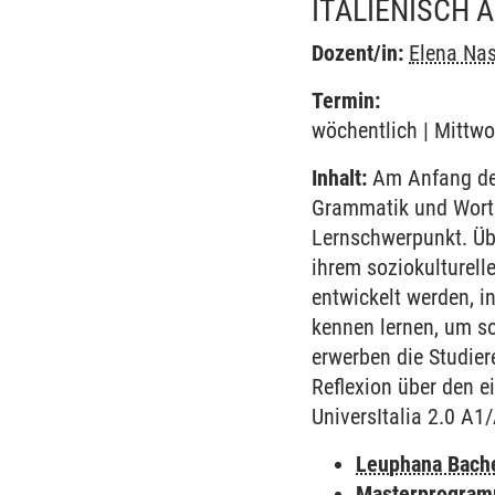
ITALIENISCH 
Dozent/in:
Elena Nas
Termin:
wöchentlich | Mittwo
Inhalt:
Am Anfang des
Grammatik und Worts
Lernschwerpunkt. Übe
ihrem soziokulturell
entwickelt werden, i
kennen lernen, um so
erwerben die Studie
Reflexion über den e
UniversItalia 2.0 A1
Leuphana Bach
Masterprogramm