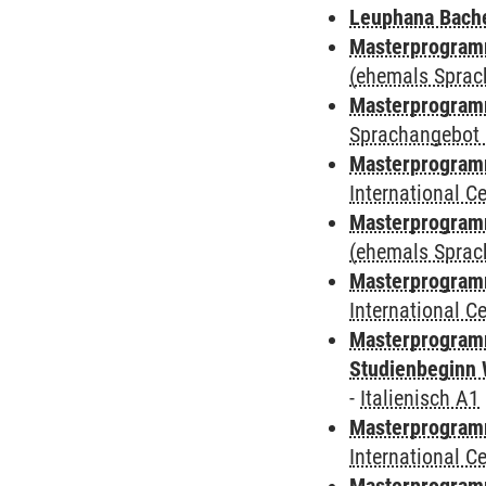
Leuphana Bach
Masterprogramm
(ehemals Sprac
Masterprogramm
Sprachangebot 
Masterprogramm
International 
Masterprogram
(ehemals Sprac
Masterprogramm
International 
Masterprogramm
Studienbeginn 
-
Italienisch A1
Masterprogramm
International 