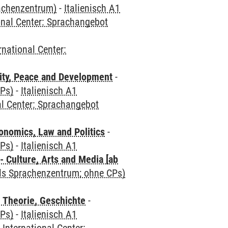
rachenzentrum)
-
Italienisch A1
onal Center: Sprachangebot
rnational Center:
ity, Peace and Development
-
CPs)
-
Italienisch A1
al Center: Sprachangebot
nomics, Law and Politics
-
CPs)
-
Italienisch A1
 Culture, Arts and Media [ab
als Sprachenzentrum; ohne CPs)
 Theorie, Geschichte
-
CPs)
-
Italienisch A1