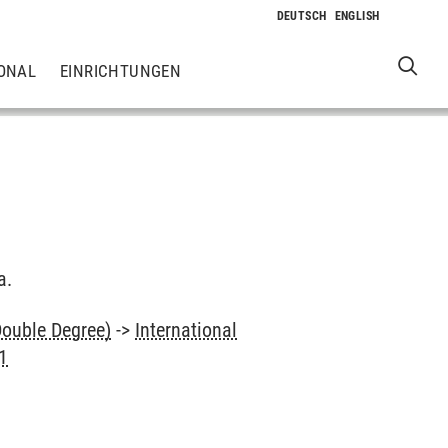
ONAL
EINRICHTUNGEN
a.
Double Degree)
->
International
A1