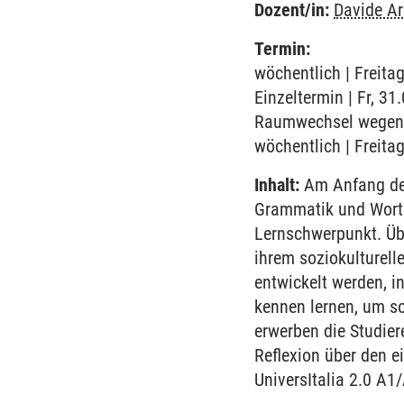
Dozent/in:
Davide Ar
Termin:
wöchentlich | Freita
Einzeltermin | Fr, 31
Raumwechsel wegen l
wöchentlich | Freita
Inhalt:
Am Anfang des
Grammatik und Worts
Lernschwerpunkt. Übe
ihrem soziokulturell
entwickelt werden, i
kennen lernen, um so
erwerben die Studie
Reflexion über den e
UniversItalia 2.0 A1