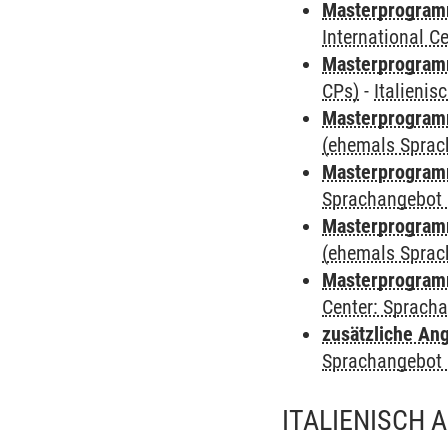
Masterprogramm
International 
Masterprogra
CPs)
-
Italienis
Masterprogramm
(ehemals Sprac
Masterprogramm
Sprachangebot 
Masterprogramm 
(ehemals Sprac
Masterprogramm 
Center: Sprach
zusätzliche An
Sprachangebot 
ITALIENISCH 