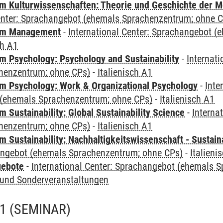
 Kulturwissenschaften: Theorie und Geschichte der M
Center: Sprachangebot (ehemals Sprachenzentrum; ohne 
mm Management
-
International Center: Sprachangebot 
ch A1
 Psychology: Psychology and Sustainability
-
Internat
henzentrum; ohne CPs)
-
Italienisch A1
 Psychology: Work & Organizational Psychology
-
Inte
(ehemals Sprachenzentrum; ohne CPs)
-
Italienisch A1
Sustainability: Global Sustainability Science
-
Interna
henzentrum; ohne CPs)
-
Italienisch A1
Sustainability: Nachhaltigkeitswissenschaft - Sustaina
angebot (ehemals Sprachenzentrum; ohne CPs)
-
Italieni
gebote
-
International Center: Sprachangebot (ehemals 
und Sonderveranstaltungen
A1
(SEMINAR)