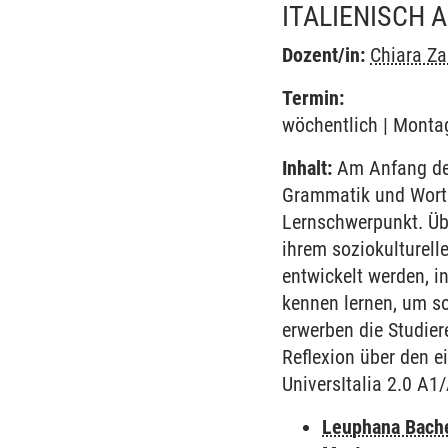
ITALIENISCH 
Dozent/in:
Chiara Z
Termin:
wöchentlich | Montag
Inhalt:
Am Anfang des
Grammatik und Worts
Lernschwerpunkt. Übe
ihrem soziokulturell
entwickelt werden, i
kennen lernen, um so
erwerben die Studie
Reflexion über den e
UniversItalia 2.0 A1
Leuphana Bach