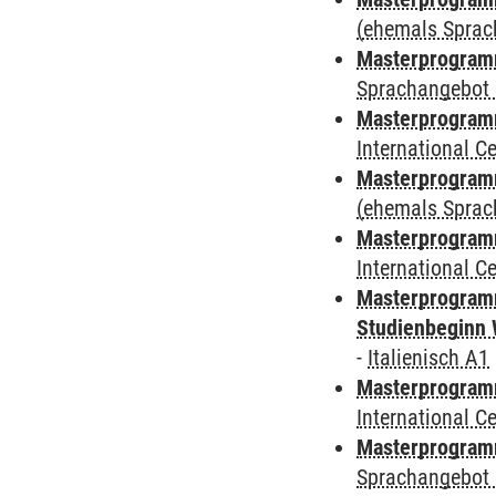
(ehemals Sprac
Masterprogramm
Sprachangebot 
Masterprogramm
International 
Masterprogram
(ehemals Sprac
Masterprogramm
International 
Masterprogramm
Studienbeginn 
-
Italienisch A1
Masterprogramm
International 
Masterprogramm
Sprachangebot 