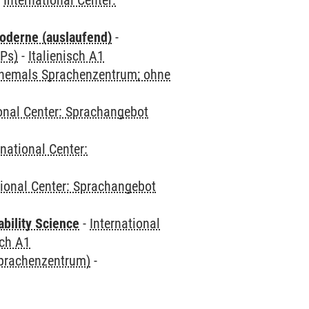
-
International Center:
oderne (auslaufend)
-
CPs)
-
Italienisch A1
(ehemals Sprachenzentrum; ohne
ional Center: Sprachangebot
rnational Center:
tional Center: Sprachangebot
bility Science
-
International
sch A1
Sprachenzentrum)
-