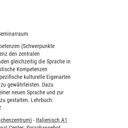
4 Seminarraum
mpetenzen (Schwerpunkte
enz den zentralen
den gleichzeitig die Sprache in
uistische Kompetenzen
ezifische kulturelle Eigenarten
 zu gewährleisten. Dazu
einer neuen Sprache und zur
 zu gestalten. Lehrbuch:
2
rachenzentrum)
-
Italienisch A1
onal Center: Sprachangebot