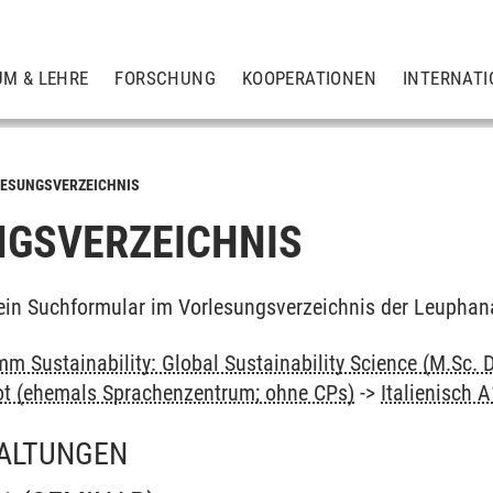
UM & LEHRE
FORSCHUNG
KOOPERATIONEN
INTERNATI
ESUNGSVERZEICHNIS
GSVERZEICHNIS
ein Suchformular im Vorlesungsverzeichnis der Leuphan
m Sustainability: Global Sustainability Science (M.Sc. 
ot (ehemals Sprachenzentrum; ohne CPs)
->
Italienisch 
ALTUNGEN