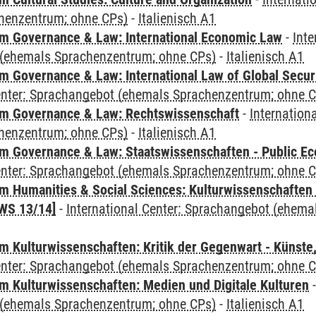
henzentrum; ohne CPs)
-
Italienisch A1
 Governance & Law: International Economic Law
-
Inte
(ehemals Sprachenzentrum; ohne CPs)
-
Italienisch A1
 Governance & Law: International Law of Global Secur
Center: Sprachangebot (ehemals Sprachenzentrum; ohne 
m Governance & Law: Rechtswissenschaft
-
Internation
henzentrum; ohne CPs)
-
Italienisch A1
 Governance & Law: Staatswissenschaften - Public Eco
Center: Sprachangebot (ehemals Sprachenzentrum; ohne 
 Humanities & Social Sciences: Kulturwissenschaften -
WS 13/14]
-
International Center: Sprachangebot (ehem
 Kulturwissenschaften: Kritik der Gegenwart - Künste,
Center: Sprachangebot (ehemals Sprachenzentrum; ohne 
 Kulturwissenschaften: Medien und Digitale Kulturen
(ehemals Sprachenzentrum; ohne CPs)
-
Italienisch A1