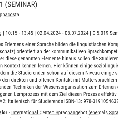
A1
(SEMINAR)
appacosta
 | 10:15 - 13:45 | 02.04.2024 - 08.07.2024 | C 5.019 S
 Erlernens einer Sprache bilden die linguistischen Ko
chatz) orientiert an der kommunikativen Sprachkompet
r diese genannten Elemente hinaus sollen die Studieren
en Kontext kennen lernen. Hier können einige sozioling
ndem die Studierenden schon auf diesem Niveau einige sp
 den direkten und offenen Kontakt mit Muttersprachlern
renden Techniken der Wissensorganisation zum Erlernen 
igenen Lernprozess mit dem Ziel diesen Prozess effektiv
/A2: Italienisch für Studierende ISBN-13: 978-319105463
elor
-
International Center: Sprachangebot (ehemals Sp