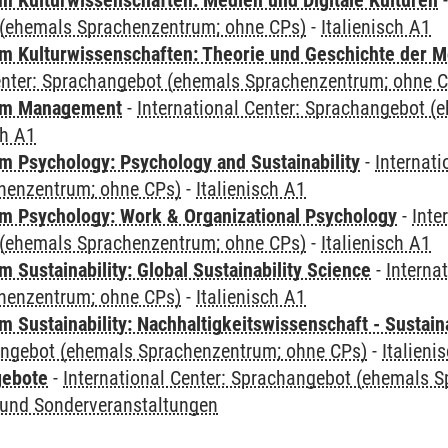
 Kulturwissenschaften: Medien und Digitale Kulturen
(ehemals Sprachenzentrum; ohne CPs)
-
Italienisch A1
 Kulturwissenschaften: Theorie und Geschichte der M
Center: Sprachangebot (ehemals Sprachenzentrum; ohne 
mm Management
-
International Center: Sprachangebot 
ch A1
 Psychology: Psychology and Sustainability
-
Internat
henzentrum; ohne CPs)
-
Italienisch A1
 Psychology: Work & Organizational Psychology
-
Inte
(ehemals Sprachenzentrum; ohne CPs)
-
Italienisch A1
Sustainability: Global Sustainability Science
-
Interna
henzentrum; ohne CPs)
-
Italienisch A1
Sustainability: Nachhaltigkeitswissenschaft - Sustaina
angebot (ehemals Sprachenzentrum; ohne CPs)
-
Italieni
gebote
-
International Center: Sprachangebot (ehemals 
und Sonderveranstaltungen