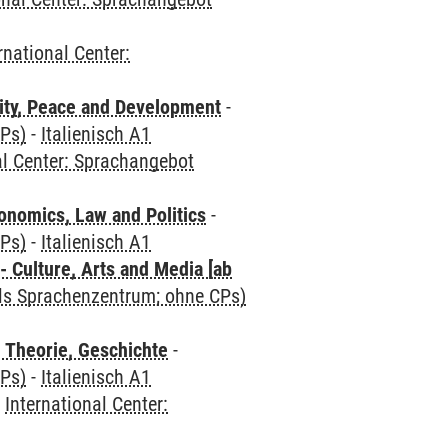
rnational Center:
ity, Peace and Development
-
CPs)
-
Italienisch A1
al Center: Sprachangebot
nomics, Law and Politics
-
CPs)
-
Italienisch A1
 Culture, Arts and Media [ab
als Sprachenzentrum; ohne CPs)
 Theorie, Geschichte
-
CPs)
-
Italienisch A1
-
International Center: