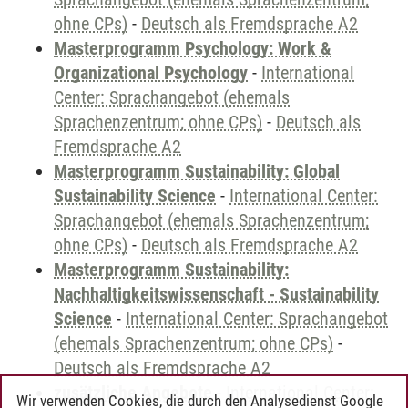
ohne CPs)
-
Deutsch als Fremdsprache A2
Masterprogramm Psychology: Work &
Organizational Psychology
-
International
Center: Sprachangebot (ehemals
Sprachenzentrum; ohne CPs)
-
Deutsch als
Fremdsprache A2
Masterprogramm Sustainability: Global
Sustainability Science
-
International Center:
Sprachangebot (ehemals Sprachenzentrum;
ohne CPs)
-
Deutsch als Fremdsprache A2
Masterprogramm Sustainability:
Nachhaltigkeitswissenschaft - Sustainability
Science
-
International Center: Sprachangebot
(ehemals Sprachenzentrum; ohne CPs)
-
Deutsch als Fremdsprache A2
zusätzliche Angebote
-
International Center:
Wir verwenden Cookies, die durch den Analysedienst Google