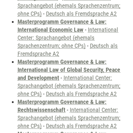
Sprachangebot (ehemals Sprachenzentrum;
ohne CPs)
-
Deutsch als Fremdsprache A2
Masterprogramm Governance & Law:
International Economic Law
-
International
Center: Sprachangebot (ehemals
Sprachenzentrum; ohne CPs)
-
Deutsch als
Fremdsprache A2
Masterprogramm Governance & Law:
International Law of Global Security, Peace
and Development
-
International Center:
Sprachangebot (ehemals Sprachenzentrum;
ohne CPs)
-
Deutsch als Fremdsprache A2
Masterprogramm Governance & Law:
Rechtswissenschaft
-
International Center:
Sprachangebot (ehemals Sprachenzentrum;
ohne CPs)
-
Deutsch als Fremdsprache A2