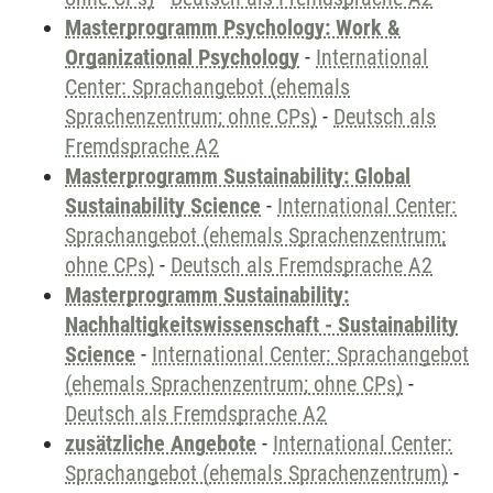
Masterprogramm Psychology: Work &
Organizational Psychology
-
International
Center: Sprachangebot (ehemals
Sprachenzentrum; ohne CPs)
-
Deutsch als
Fremdsprache A2
Masterprogramm Sustainability: Global
Sustainability Science
-
International Center:
Sprachangebot (ehemals Sprachenzentrum;
ohne CPs)
-
Deutsch als Fremdsprache A2
Masterprogramm Sustainability:
Nachhaltigkeitswissenschaft - Sustainability
Science
-
International Center: Sprachangebot
(ehemals Sprachenzentrum; ohne CPs)
-
Deutsch als Fremdsprache A2
zusätzliche Angebote
-
International Center:
Sprachangebot (ehemals Sprachenzentrum)
-