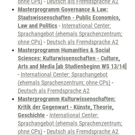
ohne CPs)
-
Deutsch als Fremdsprache A2
Masterprogramm Governance & Law:
Staatswissenschaften - Public Economics,
Law and Politics
-
International Center:
Sprachangebot (ehemals Sprachenzentrum;
ohne CPs)
-
Deutsch als Fremdsprache A2
Masterprogramm Humanities & Social
Sciences: Kulturwissenschaften - Culture,
Arts and Media [ab Studienbeginn WS 13/14]
-
International Center: Sprachangebot
(ehemals Sprachenzentrum; ohne CPs)
-
Deutsch als Fremdsprache A2
Masterprogramm Kulturwissenschaften:
Kritik der Gegenwart - Künste, Theorie,
Geschichte
-
International Center:
Sprachangebot (ehemals Sprachenzentrum;
ohne CPs)
-
Deutsch als Fremdsprache A2