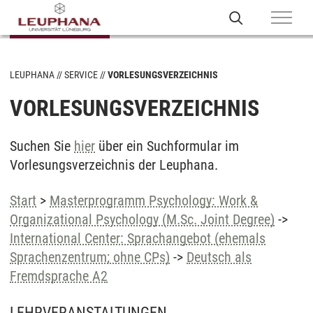
LEUPHANA
SERVICE
VORLESUNGSVERZEICHNIS
VORLESUNGSVERZEICHNIS
Suchen Sie
hier
über ein Suchformular im
Vorlesungsverzeichnis der Leuphana.
Start
>
Masterprogramm Psychology: Work &
Organizational Psychology (M.Sc. Joint Degree)
->
International Center: Sprachangebot (ehemals
Sprachenzentrum; ohne CPs)
->
Deutsch als
Fremdsprache A2
LEHRVERANSTALTUNGEN