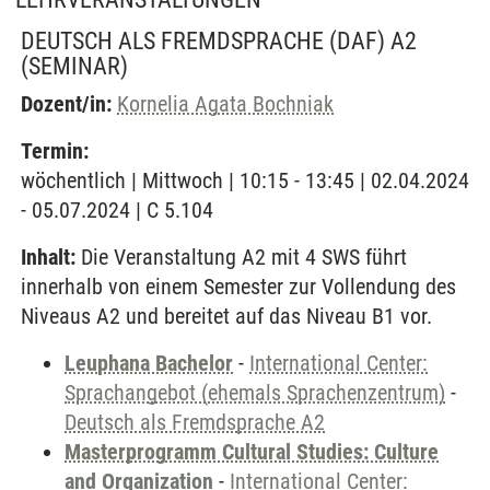
DEUTSCH ALS FREMDSPRACHE (DAF) A2
(SEMINAR)
Dozent/in:
Kornelia Agata Bochniak
Termin:
wöchentlich | Mittwoch | 10:15 - 13:45 | 02.04.2024
- 05.07.2024 | C 5.104
Inhalt:
Die Veranstaltung A2 mit 4 SWS führt
innerhalb von einem Semester zur Vollendung des
Niveaus A2 und bereitet auf das Niveau B1 vor.
Leuphana Bachelor
-
International Center:
Sprachangebot (ehemals Sprachenzentrum)
-
Deutsch als Fremdsprache A2
Masterprogramm Cultural Studies: Culture
and Organization
-
International Center: