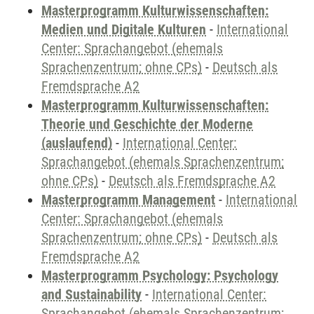
Masterprogramm Kulturwissenschaften:
Medien und Digitale Kulturen
-
International
Center: Sprachangebot (ehemals
Sprachenzentrum; ohne CPs)
-
Deutsch als
Fremdsprache A2
Masterprogramm Kulturwissenschaften:
Theorie und Geschichte der Moderne
(auslaufend)
-
International Center:
Sprachangebot (ehemals Sprachenzentrum;
ohne CPs)
-
Deutsch als Fremdsprache A2
Masterprogramm Management
-
International
Center: Sprachangebot (ehemals
Sprachenzentrum; ohne CPs)
-
Deutsch als
Fremdsprache A2
Masterprogramm Psychology: Psychology
and Sustainability
-
International Center:
Sprachangebot (ehemals Sprachenzentrum;