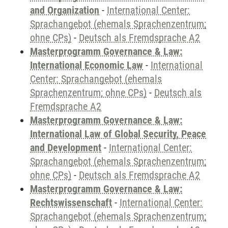
and Organization
-
International Center:
Sprachangebot (ehemals Sprachenzentrum;
ohne CPs)
-
Deutsch als Fremdsprache A2
Masterprogramm Governance & Law:
International Economic Law
-
International
Center: Sprachangebot (ehemals
Sprachenzentrum; ohne CPs)
-
Deutsch als
Fremdsprache A2
Masterprogramm Governance & Law:
International Law of Global Security, Peace
and Development
-
International Center:
Sprachangebot (ehemals Sprachenzentrum;
ohne CPs)
-
Deutsch als Fremdsprache A2
Masterprogramm Governance & Law:
Rechtswissenschaft
-
International Center:
Sprachangebot (ehemals Sprachenzentrum;