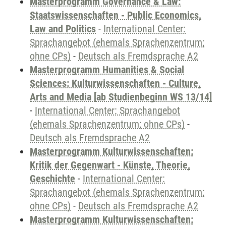
Masterprogramm Governance & Law:
Staatswissenschaften - Public Economics,
Law and Politics
-
International Center:
Sprachangebot (ehemals Sprachenzentrum;
ohne CPs)
-
Deutsch als Fremdsprache A2
Masterprogramm Humanities & Social
Sciences: Kulturwissenschaften - Culture,
Arts and Media [ab Studienbeginn WS 13/14]
-
International Center: Sprachangebot
(ehemals Sprachenzentrum; ohne CPs)
-
Deutsch als Fremdsprache A2
Masterprogramm Kulturwissenschaften:
Kritik der Gegenwart - Künste, Theorie,
Geschichte
-
International Center:
Sprachangebot (ehemals Sprachenzentrum;
ohne CPs)
-
Deutsch als Fremdsprache A2
Masterprogramm Kulturwissenschaften: