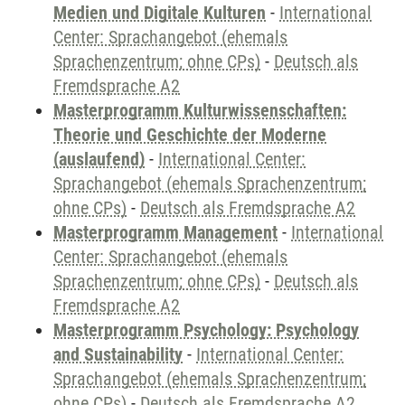
Medien und Digitale Kulturen
-
International
Center: Sprachangebot (ehemals
Sprachenzentrum; ohne CPs)
-
Deutsch als
Fremdsprache A2
Masterprogramm Kulturwissenschaften:
Theorie und Geschichte der Moderne
(auslaufend)
-
International Center:
Sprachangebot (ehemals Sprachenzentrum;
ohne CPs)
-
Deutsch als Fremdsprache A2
Masterprogramm Management
-
International
Center: Sprachangebot (ehemals
Sprachenzentrum; ohne CPs)
-
Deutsch als
Fremdsprache A2
Masterprogramm Psychology: Psychology
and Sustainability
-
International Center:
Sprachangebot (ehemals Sprachenzentrum;
ohne CPs)
-
Deutsch als Fremdsprache A2