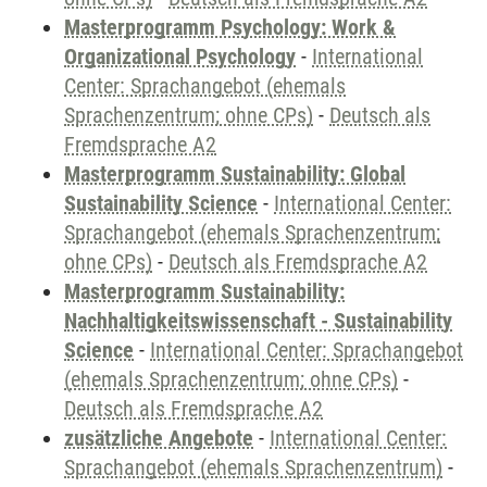
Masterprogramm Psychology: Work &
Organizational Psychology
-
International
Center: Sprachangebot (ehemals
Sprachenzentrum; ohne CPs)
-
Deutsch als
Fremdsprache A2
Masterprogramm Sustainability: Global
Sustainability Science
-
International Center:
Sprachangebot (ehemals Sprachenzentrum;
ohne CPs)
-
Deutsch als Fremdsprache A2
Masterprogramm Sustainability:
Nachhaltigkeitswissenschaft - Sustainability
Science
-
International Center: Sprachangebot
(ehemals Sprachenzentrum; ohne CPs)
-
Deutsch als Fremdsprache A2
zusätzliche Angebote
-
International Center:
Sprachangebot (ehemals Sprachenzentrum)
-