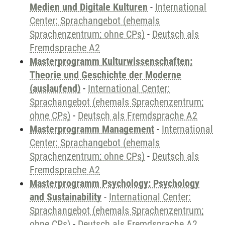
Medien und Digitale Kulturen
-
International
Center: Sprachangebot (ehemals
Sprachenzentrum; ohne CPs)
-
Deutsch als
Fremdsprache A2
Masterprogramm Kulturwissenschaften:
Theorie und Geschichte der Moderne
(auslaufend)
-
International Center:
Sprachangebot (ehemals Sprachenzentrum;
ohne CPs)
-
Deutsch als Fremdsprache A2
Masterprogramm Management
-
International
Center: Sprachangebot (ehemals
Sprachenzentrum; ohne CPs)
-
Deutsch als
Fremdsprache A2
Masterprogramm Psychology: Psychology
and Sustainability
-
International Center:
Sprachangebot (ehemals Sprachenzentrum;
ohne CPs)
-
Deutsch als Fremdsprache A2