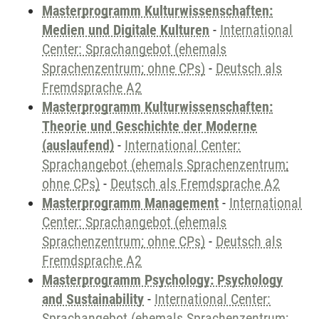
Masterprogramm Kulturwissenschaften:
Medien und Digitale Kulturen
-
International
Center: Sprachangebot (ehemals
Sprachenzentrum; ohne CPs)
-
Deutsch als
Fremdsprache A2
Masterprogramm Kulturwissenschaften:
Theorie und Geschichte der Moderne
(auslaufend)
-
International Center:
Sprachangebot (ehemals Sprachenzentrum;
ohne CPs)
-
Deutsch als Fremdsprache A2
Masterprogramm Management
-
International
Center: Sprachangebot (ehemals
Sprachenzentrum; ohne CPs)
-
Deutsch als
Fremdsprache A2
Masterprogramm Psychology: Psychology
and Sustainability
-
International Center:
Sprachangebot (ehemals Sprachenzentrum;