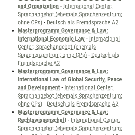
and Organization
-
International Center:
Sprachangebot (ehemals Sprachenzentrum;
ohne CPs)
-
Deutsch als Fremdsprache A2
Masterprogramm Governance & Law:
International Economic Law
-
International
Center: Sprachangebot (ehemals
Sprachenzentrum; ohne CPs)
-
Deutsch als
Fremdsprache A2
Masterprogramm Governance & Law:
International Law of Global Security, Peace
and Development
-
International Center:
Sprachangebot (ehemals Sprachenzentrum;
ohne CPs)
-
Deutsch als Fremdsprache A2
Masterprogramm Governance & Law:
Rechtswissenschaft
-
International Center:
Sprachangebot (ehemals Sprachenzentrum;