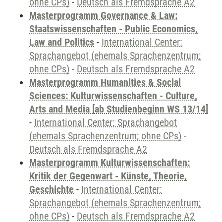
ohne CPs)
-
Deutsch als Fremdsprache A2
Masterprogramm Governance & Law:
Staatswissenschaften - Public Economics,
Law and Politics
-
International Center:
Sprachangebot (ehemals Sprachenzentrum;
ohne CPs)
-
Deutsch als Fremdsprache A2
Masterprogramm Humanities & Social
Sciences: Kulturwissenschaften - Culture,
Arts and Media [ab Studienbeginn WS 13/14]
-
International Center: Sprachangebot
(ehemals Sprachenzentrum; ohne CPs)
-
Deutsch als Fremdsprache A2
Masterprogramm Kulturwissenschaften:
Kritik der Gegenwart - Künste, Theorie,
Geschichte
-
International Center:
Sprachangebot (ehemals Sprachenzentrum;
ohne CPs)
-
Deutsch als Fremdsprache A2