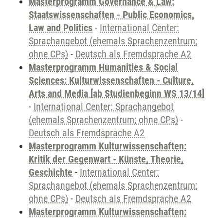
Masterprogramm Governance & Law:
Staatswissenschaften - Public Economics,
Law and Politics
-
International Center:
Sprachangebot (ehemals Sprachenzentrum;
ohne CPs)
-
Deutsch als Fremdsprache A2
Masterprogramm Humanities & Social
Sciences: Kulturwissenschaften - Culture,
Arts and Media [ab Studienbeginn WS 13/14]
-
International Center: Sprachangebot
(ehemals Sprachenzentrum; ohne CPs)
-
Deutsch als Fremdsprache A2
Masterprogramm Kulturwissenschaften:
Kritik der Gegenwart - Künste, Theorie,
Geschichte
-
International Center:
Sprachangebot (ehemals Sprachenzentrum;
ohne CPs)
-
Deutsch als Fremdsprache A2
Masterprogramm Kulturwissenschaften: