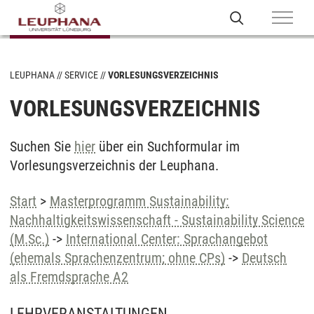
LEUPHANA
SERVICE
VORLESUNGSVERZEICHNIS
VORLESUNGSVERZEICHNIS
Suchen Sie
hier
über ein Suchformular im
Vorlesungsverzeichnis der Leuphana.
Start
>
Masterprogramm Sustainability:
Nachhaltigkeitswissenschaft - Sustainability Science
(M.Sc.)
->
International Center: Sprachangebot
(ehemals Sprachenzentrum; ohne CPs)
->
Deutsch
als Fremdsprache A2
LEHRVERANSTALTUNGEN