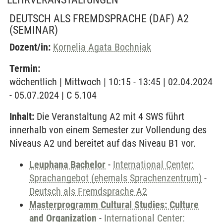
DEUTSCH ALS FREMDSPRACHE (DAF) A2
(SEMINAR)
Dozent/in:
Kornelia Agata Bochniak
Termin:
wöchentlich | Mittwoch | 10:15 - 13:45 | 02.04.2024
- 05.07.2024 | C 5.104
Inhalt:
Die Veranstaltung A2 mit 4 SWS führt
innerhalb von einem Semester zur Vollendung des
Niveaus A2 und bereitet auf das Niveau B1 vor.
Leuphana Bachelor
-
International Center:
Sprachangebot (ehemals Sprachenzentrum)
-
Deutsch als Fremdsprache A2
Masterprogramm Cultural Studies: Culture
and Organization
-
International Center: