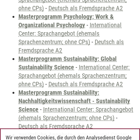
ohne CPs)
-
Deutsch als Fremdsprache A2
Masterprogramm Psychology: Work &
Organizational Psychology
-
International
Center: Sprachangebot (ehemals
Sprachenzentrum; ohne CPs)
-
Deutsch als
Fremdsprache A2
Masterprogramm Sustainability: Global
Sustainability Science
-
International Center:
Sprachangebot (ehemals Sprachenzentrum;
ohne CPs)
-
Deutsch als Fremdsprache A2
Masterprogramm Sustainability:
Nachhaltigkeitswissenschaft - Sustainability
Science
-
International Center: Sprachangebot
(ehemals Sprachenzentrum; ohne CPs)
-
Deutsch als Fremdsprache A2
zusätzliche Angebote
-
International Center:
Wir verwenden Cookies, die durch den Analysedienst Google