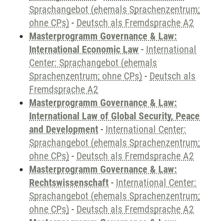
Sprachangebot (ehemals Sprachenzentrum;
ohne CPs)
-
Deutsch als Fremdsprache A2
Masterprogramm Governance & Law:
International Economic Law
-
International
Center: Sprachangebot (ehemals
Sprachenzentrum; ohne CPs)
-
Deutsch als
Fremdsprache A2
Masterprogramm Governance & Law:
International Law of Global Security, Peace
and Development
-
International Center:
Sprachangebot (ehemals Sprachenzentrum;
ohne CPs)
-
Deutsch als Fremdsprache A2
Masterprogramm Governance & Law:
Rechtswissenschaft
-
International Center:
Sprachangebot (ehemals Sprachenzentrum;
ohne CPs)
-
Deutsch als Fremdsprache A2