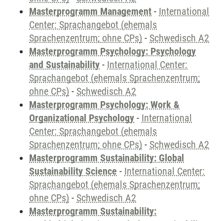
Masterprogramm Management
-
International
Center: Sprachangebot (ehemals
Sprachenzentrum; ohne CPs)
-
Schwedisch A2
Masterprogramm Psychology: Psychology
and Sustainability
-
International Center:
Sprachangebot (ehemals Sprachenzentrum;
ohne CPs)
-
Schwedisch A2
Masterprogramm Psychology: Work &
Organizational Psychology
-
International
Center: Sprachangebot (ehemals
Sprachenzentrum; ohne CPs)
-
Schwedisch A2
Masterprogramm Sustainability: Global
Sustainability Science
-
International Center:
Sprachangebot (ehemals Sprachenzentrum;
ohne CPs)
-
Schwedisch A2
Masterprogramm Sustainability: