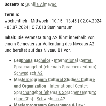
Dozent/in:
Gunilla Almevad
Termin:
wöchentlich | Mittwoch | 10:15 - 13:45 | 02.04.2024
- 05.07.2024 | C 7.013 Seminarraum
Inhalt:
Die Veranstaltung A2 führt innerhalb von
einem Semester zur Vollendung des Niveaus A2
und bereitet auf das Niveau B1 vor.
Leuphana Bachelor
-
International Center:
Sprachangebot (ehemals Sprachenzentrum)
-
Schwedisch A2
Masterprogramm Cultural Studies: Culture
and Organization
-
International Center:
Sprachangebot (ehemals Sprachenzentrum;
ohne CPs)
-
Schwedisch A2
Masterprogramm Governance & Law: