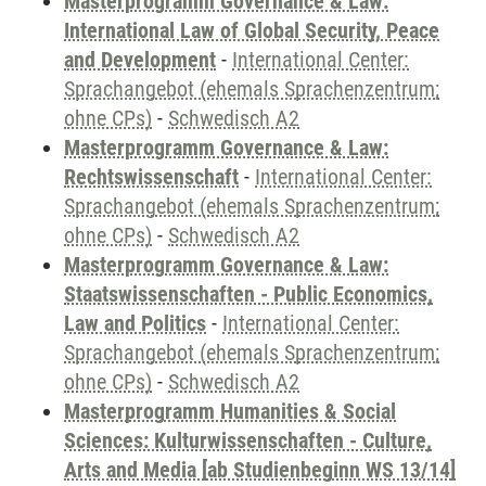
Masterprogramm Governance & Law:
International Law of Global Security, Peace
and Development
-
International Center:
Sprachangebot (ehemals Sprachenzentrum;
ohne CPs)
-
Schwedisch A2
Masterprogramm Governance & Law:
Rechtswissenschaft
-
International Center:
Sprachangebot (ehemals Sprachenzentrum;
ohne CPs)
-
Schwedisch A2
Masterprogramm Governance & Law:
Staatswissenschaften - Public Economics,
Law and Politics
-
International Center:
Sprachangebot (ehemals Sprachenzentrum;
ohne CPs)
-
Schwedisch A2
Masterprogramm Humanities & Social
Sciences: Kulturwissenschaften - Culture,
Arts and Media [ab Studienbeginn WS 13/14]