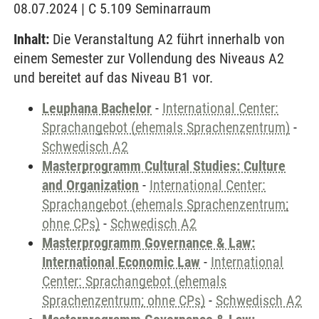
08.07.2024 | C 5.109 Seminarraum
Inhalt:
Die Veranstaltung A2 führt innerhalb von
einem Semester zur Vollendung des Niveaus A2
und bereitet auf das Niveau B1 vor.
Leuphana Bachelor
-
International Center:
Sprachangebot (ehemals Sprachenzentrum)
-
Schwedisch A2
Masterprogramm Cultural Studies: Culture
and Organization
-
International Center:
Sprachangebot (ehemals Sprachenzentrum;
ohne CPs)
-
Schwedisch A2
Masterprogramm Governance & Law:
International Economic Law
-
International
Center: Sprachangebot (ehemals
Sprachenzentrum; ohne CPs)
-
Schwedisch A2