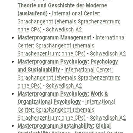
Theorie und Geschichte der Moderne
(auslaufend)
-
International Center:
Sprachangebot (ehemals Sprachenzentrum;
ohne CPs)
-
Schwedisch A2
Masterprogramm Management
-
International
Center: Sprachangebot (ehemals
Sprachenzentrum; ohne CPs)
-
Schwedisch A2
Masterprogramm Psychology: Psychology
and Sustainability
-
International Center:
Sprachangebot (ehemals Sprachenzentrum;
ohne CPs)
-
Schwedisch A2
Masterprogramm Psychology: Work &
Organizational Psychology
-
International
Center: Sprachangebot (ehemals
Sprachenzentrum; ohne CPs)
-
Schwedisch A2
Masterprogramm Sustainability: Global