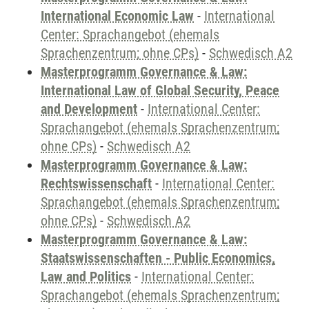
International Economic Law
-
International
Center: Sprachangebot (ehemals
Sprachenzentrum; ohne CPs)
-
Schwedisch A2
Masterprogramm Governance & Law:
International Law of Global Security, Peace
and Development
-
International Center:
Sprachangebot (ehemals Sprachenzentrum;
ohne CPs)
-
Schwedisch A2
Masterprogramm Governance & Law:
Rechtswissenschaft
-
International Center:
Sprachangebot (ehemals Sprachenzentrum;
ohne CPs)
-
Schwedisch A2
Masterprogramm Governance & Law:
Staatswissenschaften - Public Economics,
Law and Politics
-
International Center:
Sprachangebot (ehemals Sprachenzentrum;