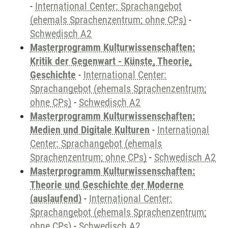
-
International Center: Sprachangebot
(ehemals Sprachenzentrum; ohne CPs)
-
Schwedisch A2
Masterprogramm Kulturwissenschaften:
Kritik der Gegenwart - Künste, Theorie,
Geschichte
-
International Center:
Sprachangebot (ehemals Sprachenzentrum;
ohne CPs)
-
Schwedisch A2
Masterprogramm Kulturwissenschaften:
Medien und Digitale Kulturen
-
International
Center: Sprachangebot (ehemals
Sprachenzentrum; ohne CPs)
-
Schwedisch A2
Masterprogramm Kulturwissenschaften:
Theorie und Geschichte der Moderne
(auslaufend)
-
International Center:
Sprachangebot (ehemals Sprachenzentrum;
ohne CPs)
-
Schwedisch A2