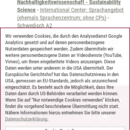
Nachhaltigkeitswissenschaft - Sustainability
Science
-
International Center: Sprachangebot
(ehemals Sprachenzentrum; ohne CPs)
-
Schwedisch A2
zusätzliche Angebote
-
International Center:
Wir verwenden Cookies, die durch den Analysedienst Google
Sprachangebot (ehemals Sprachenzentrum)
-
Analytics gesetzt und auf denen personenbezogene
Sprachangebot und Sonderveranstaltungen
Nutzerdaten gespeichert werden. Zudem übermitteln wir
weitere personenbezogene Daten an Videodienste (YouTube,
Vimeo), um Ihnen eingebettete Videos anzuzeigen. Diese
Daten werden unter anderem in die USA übermittelt. Der
Europäische Gerichtshof hat das Datenschutzniveau in den
Timo Leder
/
30.06.2024
USA, gemessen an EU-Standards, jedoch als unzureichend
eingeschätzt. Es besteht auch die Möglichkeit, dass Ihre
Daten dann durch US-Behörden verarbeitet werden können.
KONTAKT
Wenn Sie auf "Nur notwendige Cookies verwenden" klicken,
findet die vorgehend beschriebene Übermittlung nicht statt.
LEUPHANA ALS ARBEITGEBER
Nähere Informationen hierzu entnehmen Sie bitte unserer
INTRANET
Datenschutzerklärung
.
IMPRESSUM