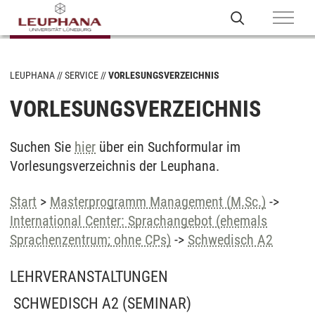
LEUPHANA
SERVICE
VORLESUNGSVERZEICHNIS
VORLESUNGSVERZEICHNIS
Suchen Sie
hier
über ein Suchformular im
Vorlesungsverzeichnis der Leuphana.
Start
>
Masterprogramm Management (M.Sc.)
->
International Center: Sprachangebot (ehemals
Sprachenzentrum; ohne CPs)
->
Schwedisch A2
LEHRVERANSTALTUNGEN
SCHWEDISCH A2
(SEMINAR)