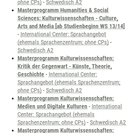
ohne CPs)
-
Schwedisch A2
Masterprogramm Humanities & Social
Sciences: Kulturwissenschaften - Culture,
Arts and Media [ab Studienbeginn WS 13/14]
-
International Center: Sprachangebot
(ehemals Sprachenzentrum; ohne CPs)
-
Schwedisch A2
Masterprogramm Kulturwissenschaften:
Kritik der Gegenwart - Künste, Theorie,
Geschichte
-
International Center:
Sprachangebot (ehemals Sprachenzentrum;
ohne CPs)
-
Schwedisch A2
Masterprogramm Kulturwissenschaften:
Medien und Digitale Kulturen
-
International
Center: Sprachangebot (ehemals
Sprachenzentrum; ohne CPs)
-
Schwedisch A2
Masterprogramm Kulturwissenschaften: