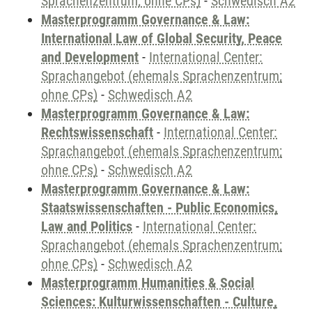
Sprachenzentrum; ohne CPs)
-
Schwedisch A2
Masterprogramm Governance & Law:
International Law of Global Security, Peace
and Development
-
International Center:
Sprachangebot (ehemals Sprachenzentrum;
ohne CPs)
-
Schwedisch A2
Masterprogramm Governance & Law:
Rechtswissenschaft
-
International Center:
Sprachangebot (ehemals Sprachenzentrum;
ohne CPs)
-
Schwedisch A2
Masterprogramm Governance & Law:
Staatswissenschaften - Public Economics,
Law and Politics
-
International Center:
Sprachangebot (ehemals Sprachenzentrum;
ohne CPs)
-
Schwedisch A2
Masterprogramm Humanities & Social
Sciences: Kulturwissenschaften - Culture,