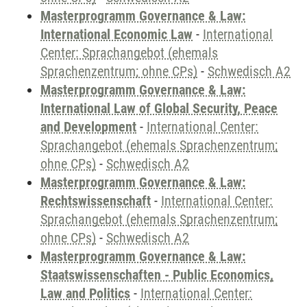
Masterprogramm Governance & Law:
International Economic Law
-
International
Center: Sprachangebot (ehemals
Sprachenzentrum; ohne CPs)
-
Schwedisch A2
Masterprogramm Governance & Law:
International Law of Global Security, Peace
and Development
-
International Center:
Sprachangebot (ehemals Sprachenzentrum;
ohne CPs)
-
Schwedisch A2
Masterprogramm Governance & Law:
Rechtswissenschaft
-
International Center:
Sprachangebot (ehemals Sprachenzentrum;
ohne CPs)
-
Schwedisch A2
Masterprogramm Governance & Law:
Staatswissenschaften - Public Economics,
Law and Politics
-
International Center: