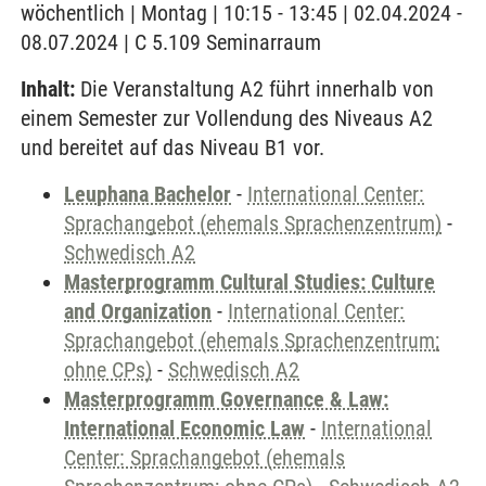
wöchentlich | Montag | 10:15 - 13:45 | 02.04.2024 -
08.07.2024 | C 5.109 Seminarraum
Inhalt:
Die Veranstaltung A2 führt innerhalb von
einem Semester zur Vollendung des Niveaus A2
und bereitet auf das Niveau B1 vor.
Leuphana Bachelor
-
International Center:
Sprachangebot (ehemals Sprachenzentrum)
-
Schwedisch A2
Masterprogramm Cultural Studies: Culture
and Organization
-
International Center:
Sprachangebot (ehemals Sprachenzentrum;
ohne CPs)
-
Schwedisch A2
Masterprogramm Governance & Law:
International Economic Law
-
International
Center: Sprachangebot (ehemals