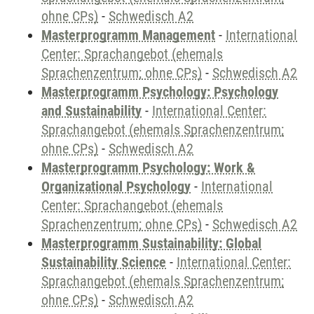
ohne CPs)
-
Schwedisch A2
Masterprogramm Management
-
International
Center: Sprachangebot (ehemals
Sprachenzentrum; ohne CPs)
-
Schwedisch A2
Masterprogramm Psychology: Psychology
and Sustainability
-
International Center:
Sprachangebot (ehemals Sprachenzentrum;
ohne CPs)
-
Schwedisch A2
Masterprogramm Psychology: Work &
Organizational Psychology
-
International
Center: Sprachangebot (ehemals
Sprachenzentrum; ohne CPs)
-
Schwedisch A2
Masterprogramm Sustainability: Global
Sustainability Science
-
International Center:
Sprachangebot (ehemals Sprachenzentrum;
ohne CPs)
-
Schwedisch A2