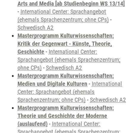
Arts and Media [ab Studienbeginn WS 13/14]
-
International Center: Sprachangebot
(ehemals Sprachenzentrum; ohne CPs)
-
Schwedisch A2
Masterprogramm Kulturwissenschaften:
Kritik der Gegenwart - Künste, Theorie,
Geschichte
-
International Center:
Sprachangebot (ehemals Sprachenzentrum;
ohne CPs)
-
Schwedisch A2
Masterprogramm Kulturwissenschaften:
Medien und Digitale Kulturen
-
International
Center: Sprachangebot (ehemals
Sprachenzentrum; ohne CPs)
-
Schwedisch A2
Masterprogramm Kulturwissenschaften:
Theorie und Geschichte der Moderne
(auslaufend)
-
International Center:
Sprachangebot (ehemals Sprachenzentrum;