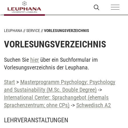
LEUPHANA
SERVICE
VORLESUNGSVERZEICHNIS
VORLESUNGSVERZEICHNIS
Suchen Sie
hier
über ein Suchformular im
Vorlesungsverzeichnis der Leuphana.
Start
>
Masterprogramm Psychology: Psychology
and Sustainability (M.Sc. Double Degree)
->
International Center: Sprachangebot (ehemals
Sprachenzentrum; ohne CPs)
->
Schwedisch A2
LEHRVERANSTALTUNGEN