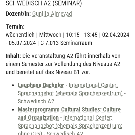
SCHWEDISCH A2
(SEMINAR)
Dozent/in:
Gunilla Almevad
Termin:
wöchentlich | Mittwoch | 10:15 - 13:45 | 02.04.2024
- 05.07.2024 | C 7.013 Seminarraum
Inhalt:
Die Veranstaltung A2 führt innerhalb von
einem Semester zur Vollendung des Niveaus A2
und bereitet auf das Niveau B1 vor.
Leuphana Bachelor
-
International Center:
Sprachangebot (ehemals Sprachenzentrum)
-
Schwedisch A2
Masterprogramm Cultural Studies: Culture
and Organization
-
International Center:
Sprachangebot (ehemals Sprachenzentrum;
ohne CPs)
-
Schwedisch A2