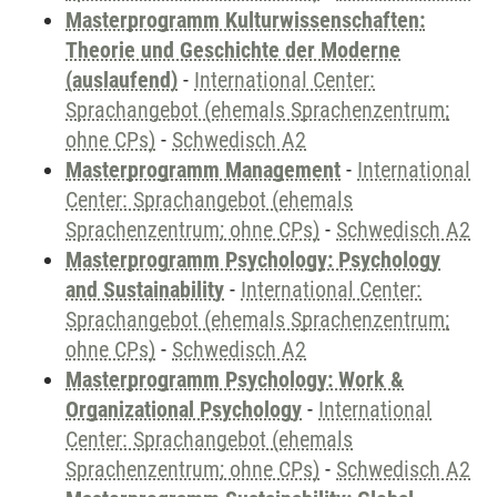
Masterprogramm Kulturwissenschaften:
Theorie und Geschichte der Moderne
(auslaufend)
-
International Center:
Sprachangebot (ehemals Sprachenzentrum;
ohne CPs)
-
Schwedisch A2
Masterprogramm Management
-
International
Center: Sprachangebot (ehemals
Sprachenzentrum; ohne CPs)
-
Schwedisch A2
Masterprogramm Psychology: Psychology
and Sustainability
-
International Center:
Sprachangebot (ehemals Sprachenzentrum;
ohne CPs)
-
Schwedisch A2
Masterprogramm Psychology: Work &
Organizational Psychology
-
International
Center: Sprachangebot (ehemals
Sprachenzentrum; ohne CPs)
-
Schwedisch A2