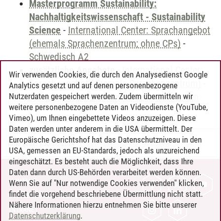
Masterprogramm Sustainability:
Nachhaltigkeitswissenschaft - Sustainability
Science
-
International Center: Sprachangebot
(ehemals Sprachenzentrum; ohne CPs)
-
Schwedisch A2
zusätzliche Angebote
-
International Center:
Wir verwenden Cookies, die durch den Analysedienst Google
Sprachangebot (ehemals Sprachenzentrum)
-
Analytics gesetzt und auf denen personenbezogene
Sprachangebot und Sonderveranstaltungen
Nutzerdaten gespeichert werden. Zudem übermitteln wir
weitere personenbezogene Daten an Videodienste (YouTube,
Vimeo), um Ihnen eingebettete Videos anzuzeigen. Diese
Daten werden unter anderem in die USA übermittelt. Der
Europäische Gerichtshof hat das Datenschutzniveau in den
Timo Leder
/
30.06.2024
USA, gemessen an EU-Standards, jedoch als unzureichend
eingeschätzt. Es besteht auch die Möglichkeit, dass Ihre
Daten dann durch US-Behörden verarbeitet werden können.
KONTAKT
Wenn Sie auf "Nur notwendige Cookies verwenden" klicken,
findet die vorgehend beschriebene Übermittlung nicht statt.
LEUPHANA ALS ARBEITGEBER
Nähere Informationen hierzu entnehmen Sie bitte unserer
INTRANET
Datenschutzerklärung
.