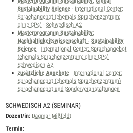
Masterprogramm Sustainability: Global
Sustainability Science
-
International Center:
Sprachangebot (ehemals Sprachenzentrum;
ohne CPs)
-
Schwedisch A2
Masterprogramm Sustainability:
Nachhaltigkeitswissenschaft - Sustainability
Science
-
International Center: Sprachangebot
(ehemals Sprachenzentrum; ohne CPs)
-
Schwedisch A2
zusätzliche Angebote
-
International Center:
Sprachangebot (ehemals Sprachenzentrum)
-
Sprachangebot und Sonderveranstaltungen
SCHWEDISCH A2
(SEMINAR)
Dozent/in:
Dagmar Mißfeldt
Termin: