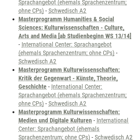
Sprachangebot (ehemals Sprachenzentrum;
ohne CPs)
-
Schwedisch A2
Masterprogramm Humanities & Social
Sciences: Kulturwissenschaften - Culture,
Arts and Media [ab Studienbeginn WS 13/14]
-
International Center: Sprachangebot
(ehemals Sprachenzentrum; ohne CPs)
-
Schwedisch A2
Masterprogramm Kulturwissenschaften:
Kritik der Gegenwart - Künste, Theorie,
Geschichte
-
International Center:
Sprachangebot (ehemals Sprachenzentrum;
ohne CPs)
-
Schwedisch A2
Masterprogramm Kulturwissenschaften:
Medien und Digitale Kulturen
-
International
Center: Sprachangebot (ehemals
Sprachenzentrum; ohne CPs)
-
Schwedisch A2