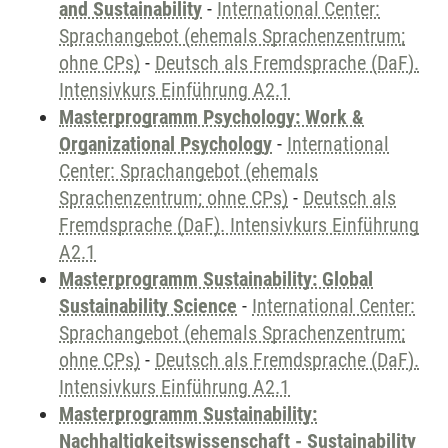
and Sustainability
-
International Center:
Sprachangebot (ehemals Sprachenzentrum;
ohne CPs)
-
Deutsch als Fremdsprache (DaF).
Intensivkurs Einführung A2.1
Masterprogramm Psychology: Work &
Organizational Psychology
-
International
Center: Sprachangebot (ehemals
Sprachenzentrum; ohne CPs)
-
Deutsch als
Fremdsprache (DaF). Intensivkurs Einführung
A2.1
Masterprogramm Sustainability: Global
Sustainability Science
-
International Center:
Sprachangebot (ehemals Sprachenzentrum;
ohne CPs)
-
Deutsch als Fremdsprache (DaF).
Intensivkurs Einführung A2.1
Masterprogramm Sustainability:
Nachhaltigkeitswissenschaft - Sustainability