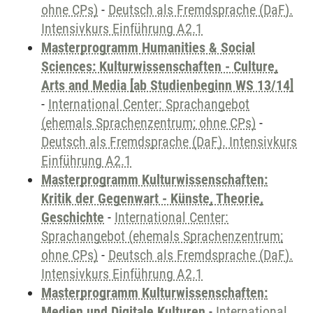
ohne CPs)
-
Deutsch als Fremdsprache (DaF).
Intensivkurs Einführung A2.1
Masterprogramm Humanities & Social
Sciences: Kulturwissenschaften - Culture,
Arts and Media [ab Studienbeginn WS 13/14]
-
International Center: Sprachangebot
(ehemals Sprachenzentrum; ohne CPs)
-
Deutsch als Fremdsprache (DaF). Intensivkurs
Einführung A2.1
Masterprogramm Kulturwissenschaften:
Kritik der Gegenwart - Künste, Theorie,
Geschichte
-
International Center:
Sprachangebot (ehemals Sprachenzentrum;
ohne CPs)
-
Deutsch als Fremdsprache (DaF).
Intensivkurs Einführung A2.1
Masterprogramm Kulturwissenschaften:
Medien und Digitale Kulturen
-
International