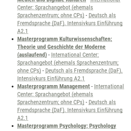
Center: Sprachangebot (ehemals
Sprachenzentrum; ohne CPs)
-
Deutsch als
Fremdsprache (DaF). Intensivkurs Einführung
A2.1
Masterprogramm Kulturwissenschaften:
Theorie und Geschichte der Moderne
(auslaufend)
-
International Center:
Sprachangebot (ehemals Sprachenzentrum;
ohne CPs)
-
Deutsch als Fremdsprache (DaF).
Intensivkurs Einführung A2.1
Masterprogramm Management
-
International
Center: Sprachangebot (ehemals
Sprachenzentrum; ohne CPs)
-
Deutsch als
Fremdsprache (DaF). Intensivkurs Einführung
A2.1
Masterprogramm Psychology: Psychology