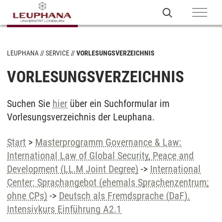
LEUPHANA
SERVICE
VORLESUNGSVERZEICHNIS
VORLESUNGSVERZEICHNIS
Suchen Sie
hier
über ein Suchformular im
Vorlesungsverzeichnis der Leuphana.
Start
>
Masterprogramm Governance & Law:
International Law of Global Security, Peace and
Development (LL.M Joint Degree)
->
International
Center: Sprachangebot (ehemals Sprachenzentrum;
ohne CPs)
->
Deutsch als Fremdsprache (DaF).
Intensivkurs Einführung A2.1