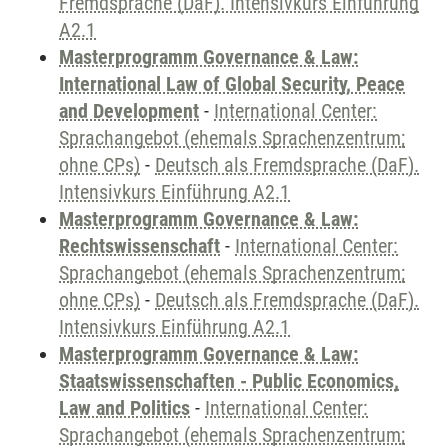
Fremdsprache (DaF). Intensivkurs Einführung
A2.1
Masterprogramm Governance & Law:
International Law of Global Security, Peace
and Development
-
International Center:
Sprachangebot (ehemals Sprachenzentrum;
ohne CPs)
-
Deutsch als Fremdsprache (DaF).
Intensivkurs Einführung A2.1
Masterprogramm Governance & Law:
Rechtswissenschaft
-
International Center:
Sprachangebot (ehemals Sprachenzentrum;
ohne CPs)
-
Deutsch als Fremdsprache (DaF).
Intensivkurs Einführung A2.1
Masterprogramm Governance & Law:
Staatswissenschaften - Public Economics,
Law and Politics
-
International Center:
Sprachangebot (ehemals Sprachenzentrum;