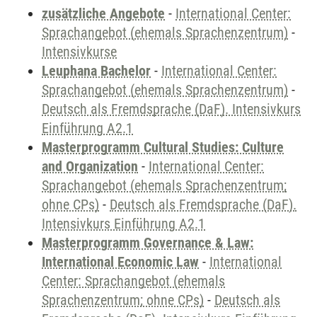
zusätzliche Angebote
-
International Center:
Sprachangebot (ehemals Sprachenzentrum)
-
Intensivkurse
Leuphana Bachelor
-
International Center:
Sprachangebot (ehemals Sprachenzentrum)
-
Deutsch als Fremdsprache (DaF). Intensivkurs
Einführung A2.1
Masterprogramm Cultural Studies: Culture
and Organization
-
International Center:
Sprachangebot (ehemals Sprachenzentrum;
ohne CPs)
-
Deutsch als Fremdsprache (DaF).
Intensivkurs Einführung A2.1
Masterprogramm Governance & Law:
International Economic Law
-
International
Center: Sprachangebot (ehemals
Sprachenzentrum; ohne CPs)
-
Deutsch als