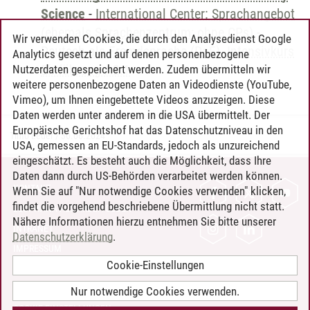
Science
-
International Center: Sprachangebot
(ehemals Sprachenzentrum; ohne CPs)
-
Wir verwenden Cookies, die durch den Analysedienst Google
Deutsch als Fremdsprache (DaF). Intensivkurs
Analytics gesetzt und auf denen personenbezogene
Einführung A2.1
Nutzerdaten gespeichert werden. Zudem übermitteln wir
weitere personenbezogene Daten an Videodienste (YouTube,
Vimeo), um Ihnen eingebettete Videos anzuzeigen. Diese
Daten werden unter anderem in die USA übermittelt. Der
Europäische Gerichtshof hat das Datenschutzniveau in den
Timo Leder
/
30.06.2024
USA, gemessen an EU-Standards, jedoch als unzureichend
eingeschätzt. Es besteht auch die Möglichkeit, dass Ihre
Daten dann durch US-Behörden verarbeitet werden können.
KONTAKT
Wenn Sie auf "Nur notwendige Cookies verwenden" klicken,
findet die vorgehend beschriebene Übermittlung nicht statt.
LEUPHANA ALS ARBEITGEBER
Nähere Informationen hierzu entnehmen Sie bitte unserer
INTRANET
Datenschutzerklärung
.
IMPRESSUM
Cookie-Einstellungen
DATENSCHUTZ
BARRIEREFREIHEIT
Nur notwendige Cookies verwenden.
COOKIE-EINSTELLUNGEN