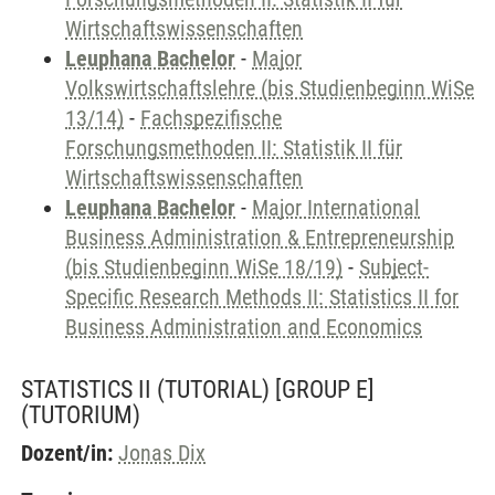
Wirtschaftswissenschaften
Leuphana Bachelor
-
Major
Volkswirtschaftslehre (bis Studienbeginn WiSe
13/14)
-
Fachspezifische
Forschungsmethoden II: Statistik II für
Wirtschaftswissenschaften
Leuphana Bachelor
-
Major International
Business Administration & Entrepreneurship
(bis Studienbeginn WiSe 18/19)
-
Subject-
Specific Research Methods II: Statistics II for
Business Administration and Economics
STATISTICS II (TUTORIAL) [GROUP E]
(TUTORIUM)
Dozent/in:
Jonas Dix