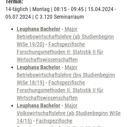
Termin:
14-täglich | Montag | 08:15 - 09:45 | 15.04.2024 -
05.07.2024 | C 3.120 Seminarraum
Leuphana Bachelor
-
Major
Betriebswirtschaftslehre (ab Studienbeginn
WiSe 19/20)
-
Fachspezifische
Forschungsmethoden II: Statistik II für
Wirtschaftswissenschaften
Leuphana Bachelor
-
Major
Betriebswirtschaftslehre (bis Studienbeginn
WiSe 18/19)
-
Fachspezifische
Forschungsmethoden II: Statistik II für
Wirtschaftswissenschaften
Leuphana Bachelor
-
Major
Volkswirtschaftslehre (ab Studienbeginn WiSe
14/15)
-
Fachspezifische