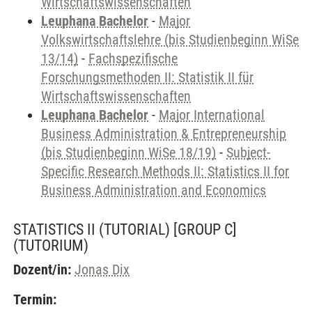
Wirtschaftswissenschaften
Leuphana Bachelor
-
Major
Volkswirtschaftslehre (bis Studienbeginn WiSe
13/14)
-
Fachspezifische
Forschungsmethoden II: Statistik II für
Wirtschaftswissenschaften
Leuphana Bachelor
-
Major International
Business Administration & Entrepreneurship
(bis Studienbeginn WiSe 18/19)
-
Subject-
Specific Research Methods II: Statistics II for
Business Administration and Economics
STATISTICS II (TUTORIAL) [GROUP C]
(TUTORIUM)
Dozent/in:
Jonas Dix
Termin: