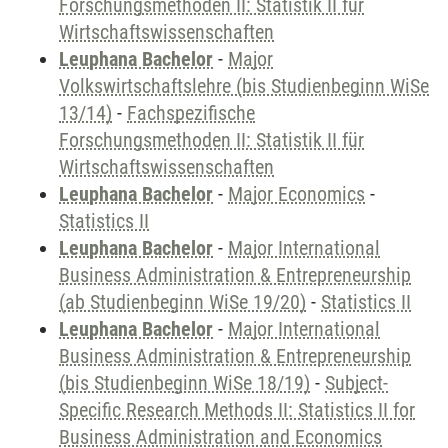
Forschungsmethoden II: Statistik II für
Wirtschaftswissenschaften
Leuphana Bachelor
-
Major
Volkswirtschaftslehre (bis Studienbeginn WiSe
13/14)
-
Fachspezifische
Forschungsmethoden II: Statistik II für
Wirtschaftswissenschaften
Leuphana Bachelor
-
Major Economics
-
Statistics II
Leuphana Bachelor
-
Major International
Business Administration & Entrepreneurship
(ab Studienbeginn WiSe 19/20)
-
Statistics II
Leuphana Bachelor
-
Major International
Business Administration & Entrepreneurship
(bis Studienbeginn WiSe 18/19)
-
Subject-
Specific Research Methods II: Statistics II for
Business Administration and Economics