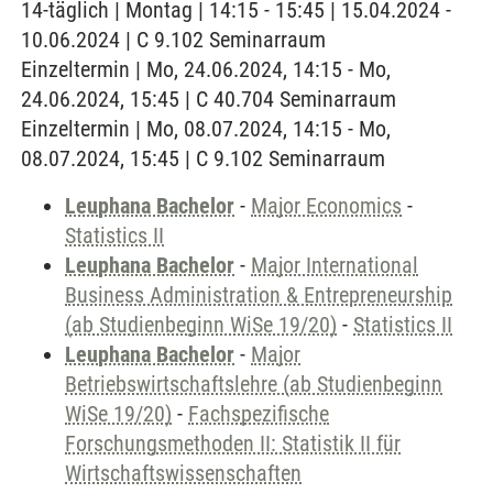
14-täglich | Montag | 14:15 - 15:45 | 15.04.2024 -
10.06.2024 | C 9.102 Seminarraum
Einzeltermin | Mo, 24.06.2024, 14:15 - Mo,
24.06.2024, 15:45 | C 40.704 Seminarraum
Einzeltermin | Mo, 08.07.2024, 14:15 - Mo,
08.07.2024, 15:45 | C 9.102 Seminarraum
Leuphana Bachelor
-
Major Economics
-
Statistics II
Leuphana Bachelor
-
Major International
Business Administration & Entrepreneurship
(ab Studienbeginn WiSe 19/20)
-
Statistics II
Leuphana Bachelor
-
Major
Betriebswirtschaftslehre (ab Studienbeginn
WiSe 19/20)
-
Fachspezifische
Forschungsmethoden II: Statistik II für
Wirtschaftswissenschaften