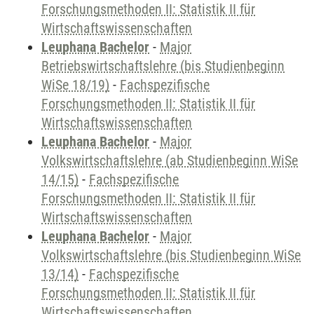
Forschungsmethoden II: Statistik II für
Wirtschaftswissenschaften
Leuphana Bachelor
-
Major
Betriebswirtschaftslehre (bis Studienbeginn
WiSe 18/19)
-
Fachspezifische
Forschungsmethoden II: Statistik II für
Wirtschaftswissenschaften
Leuphana Bachelor
-
Major
Volkswirtschaftslehre (ab Studienbeginn WiSe
14/15)
-
Fachspezifische
Forschungsmethoden II: Statistik II für
Wirtschaftswissenschaften
Leuphana Bachelor
-
Major
Volkswirtschaftslehre (bis Studienbeginn WiSe
13/14)
-
Fachspezifische
Forschungsmethoden II: Statistik II für
Wirtschaftswissenschaften