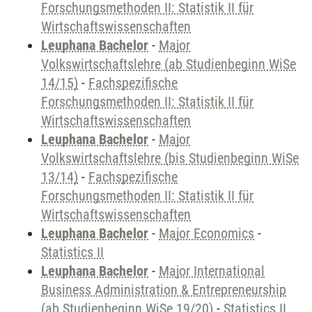
Forschungsmethoden II: Statistik II für
Wirtschaftswissenschaften
Leuphana Bachelor
-
Major
Volkswirtschaftslehre (ab Studienbeginn WiSe
14/15)
-
Fachspezifische
Forschungsmethoden II: Statistik II für
Wirtschaftswissenschaften
Leuphana Bachelor
-
Major
Volkswirtschaftslehre (bis Studienbeginn WiSe
13/14)
-
Fachspezifische
Forschungsmethoden II: Statistik II für
Wirtschaftswissenschaften
Leuphana Bachelor
-
Major Economics
-
Statistics II
Leuphana Bachelor
-
Major International
Business Administration & Entrepreneurship
(ab Studienbeginn WiSe 19/20)
-
Statistics II