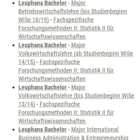
Leuphana Bachelor
-
Major
Betriebswirtschaftslehre (bis Studienbeginn
WiSe 18/19)
-
Fachspezifische
Forschungsmethoden II: Statistik II für
Wirtschaftswissenschaften
Leuphana Bachelor
-
Major
Volkswirtschaftslehre (ab Studienbeginn WiSe
14/15)
-
Fachspezifische
Forschungsmethoden II: Statistik II für
Wirtschaftswissenschaften
Leuphana Bachelor
-
Major
Volkswirtschaftslehre (bis Studienbeginn WiSe
13/14)
-
Fachspezifische
Forschungsmethoden II: Statistik II für
Wirtschaftswissenschaften
Leuphana Bachelor
-
Major International
Business Administration & Entrepreneurship