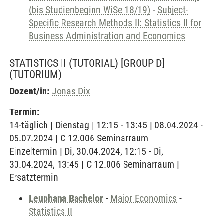
(bis Studienbeginn WiSe 18/19)
-
Subject-
Specific Research Methods II: Statistics II for
Business Administration and Economics
STATISTICS II (TUTORIAL) [GROUP D]
(TUTORIUM)
Dozent/in:
Jonas Dix
Termin:
14-täglich | Dienstag | 12:15 - 13:45 | 08.04.2024 -
05.07.2024 | C 12.006 Seminarraum
Einzeltermin | Di, 30.04.2024, 12:15 - Di,
30.04.2024, 13:45 | C 12.006 Seminarraum |
Ersatztermin
Leuphana Bachelor
-
Major Economics
-
Statistics II