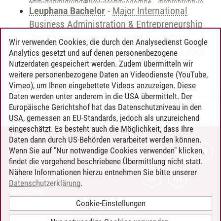
Leuphana Bachelor
-
Major International
Business Administration & Entrepreneurship
(bis Studienbeginn WiSe 18/19)
-
Subject-
Wir verwenden Cookies, die durch den Analysedienst Google
Specific Research Methods II: Statistics II for
Analytics gesetzt und auf denen personenbezogene
Business Administration and Economics
Nutzerdaten gespeichert werden. Zudem übermitteln wir
weitere personenbezogene Daten an Videodienste (YouTube,
Vimeo), um Ihnen eingebettete Videos anzuzeigen. Diese
Daten werden unter anderem in die USA übermittelt. Der
Europäische Gerichtshof hat das Datenschutzniveau in den
Timo Leder
/
30.06.2024
USA, gemessen an EU-Standards, jedoch als unzureichend
eingeschätzt. Es besteht auch die Möglichkeit, dass Ihre
Daten dann durch US-Behörden verarbeitet werden können.
KONTAKT
Wenn Sie auf "Nur notwendige Cookies verwenden" klicken,
findet die vorgehend beschriebene Übermittlung nicht statt.
LEUPHANA ALS ARBEITGEBER
Nähere Informationen hierzu entnehmen Sie bitte unserer
INTRANET
Datenschutzerklärung
.
IMPRESSUM
Cookie-Einstellungen
DATENSCHUTZ
BARRIEREFREIHEIT