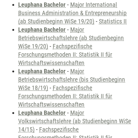
Leuphana Bachelor
-
Major International
Business Administration & Entrepreneurship
(ab Studienbeginn WiSe 19/20)
-
Statistics II
Leuphana Bachelor
-
Major
Betriebswirtschaftslehre (ab Studienbeginn
WiSe 19/20)
-
Fachspezifische
Forschungsmethoden II: Statistik II für
Wirtschaftswissenschaften
Leuphana Bachelor
-
Major
Betriebswirtschaftslehre (bis Studienbeginn
WiSe 18/19)
-
Fachspezifische
Forschungsmethoden II: Statistik II für
Wirtschaftswissenschaften
Leuphana Bachelor
-
Major
Volkswirtschaftslehre (ab Studienbeginn WiSe
14/15)
-
Fachspezifische
Forschungsmethoden II: Statistik II für