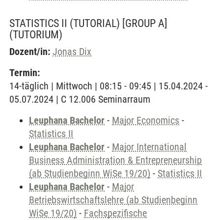
STATISTICS II (TUTORIAL) [GROUP A]
(TUTORIUM)
Dozent/in:
Jonas Dix
Termin:
14-täglich | Mittwoch | 08:15 - 09:45 | 15.04.2024 -
05.07.2024 | C 12.006 Seminarraum
Leuphana Bachelor
-
Major Economics
-
Statistics II
Leuphana Bachelor
-
Major International
Business Administration & Entrepreneurship
(ab Studienbeginn WiSe 19/20)
-
Statistics II
Leuphana Bachelor
-
Major
Betriebswirtschaftslehre (ab Studienbeginn
WiSe 19/20)
-
Fachspezifische