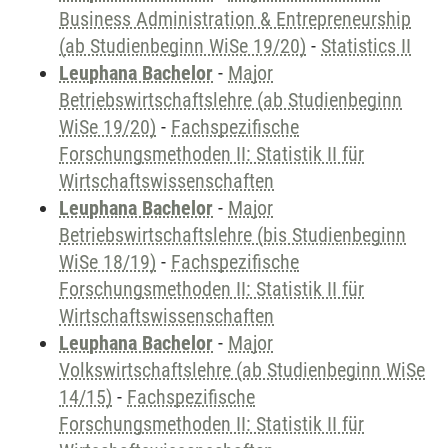
Business Administration & Entrepreneurship
(ab Studienbeginn WiSe 19/20)
-
Statistics II
Leuphana Bachelor
-
Major
Betriebswirtschaftslehre (ab Studienbeginn
WiSe 19/20)
-
Fachspezifische
Forschungsmethoden II: Statistik II für
Wirtschaftswissenschaften
Leuphana Bachelor
-
Major
Betriebswirtschaftslehre (bis Studienbeginn
WiSe 18/19)
-
Fachspezifische
Forschungsmethoden II: Statistik II für
Wirtschaftswissenschaften
Leuphana Bachelor
-
Major
Volkswirtschaftslehre (ab Studienbeginn WiSe
14/15)
-
Fachspezifische
Forschungsmethoden II: Statistik II für