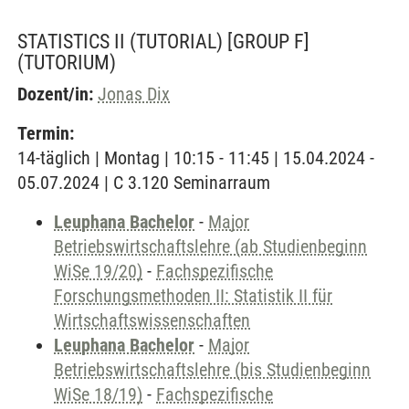
STATISTICS II (TUTORIAL) [GROUP F]
(TUTORIUM)
Dozent/in:
Jonas Dix
Termin:
14-täglich | Montag | 10:15 - 11:45 | 15.04.2024 -
05.07.2024 | C 3.120 Seminarraum
Leuphana Bachelor
-
Major
Betriebswirtschaftslehre (ab Studienbeginn
WiSe 19/20)
-
Fachspezifische
Forschungsmethoden II: Statistik II für
Wirtschaftswissenschaften
Leuphana Bachelor
-
Major
Betriebswirtschaftslehre (bis Studienbeginn
WiSe 18/19)
-
Fachspezifische