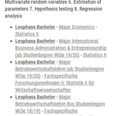
Multivariate random variables 6. Estimation of
parameters 7. Hypothesis testing 8. Regression
analysis
Leuphana Bachelor
-
Major Economics
-
Statistics II
Leuphana Bachelor
-
Major International
Business Administration & Entrepreneurship
(ab Studienbeginn WiSe 19/20)
-
Statistics II
Leuphana Bachelor
-
Major
Betriebswirtschaftslehre (ab Studienbeginn
WiSe 19/20)
-
Fachspezifische
Forschungsmethoden II: Statistik II für
Wirtschaftswissenschaften
Leuphana Bachelor
-
Major
Betriebswirtschaftslehre (bis Studienbeginn
WiSe 18/19)
-
Fachspezifische