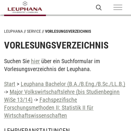
LEUPHANA
SERVICE
VORLESUNGSVERZEICHNIS
VORLESUNGSVERZEICHNIS
Suchen Sie
hier
über ein Suchformular im
Vorlesungsverzeichnis der Leuphana.
Start
>
Leuphana Bachelor (B.A./B.Eng./B.Sc./LL.B.)
->
Major Volkswirtschaftslehre (bis Studienbeginn
WiSe 13/14)
->
Fachspezifische
Forschungsmethoden II: Statistik II für
Wirtschaftswissenschaften
LEHRVERANSTALTUNGEN