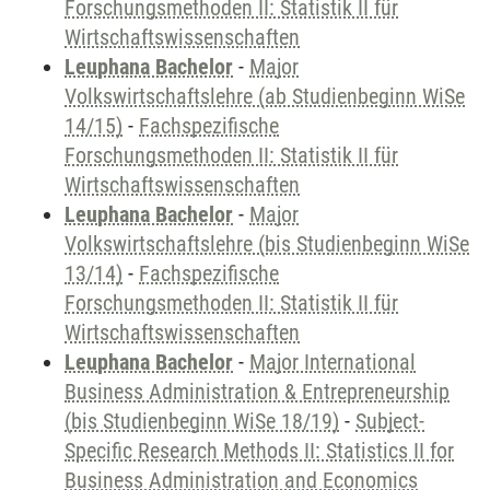
Forschungsmethoden II: Statistik II für
Wirtschaftswissenschaften
Leuphana Bachelor
-
Major
Volkswirtschaftslehre (ab Studienbeginn WiSe
14/15)
-
Fachspezifische
Forschungsmethoden II: Statistik II für
Wirtschaftswissenschaften
Leuphana Bachelor
-
Major
Volkswirtschaftslehre (bis Studienbeginn WiSe
13/14)
-
Fachspezifische
Forschungsmethoden II: Statistik II für
Wirtschaftswissenschaften
Leuphana Bachelor
-
Major International
Business Administration & Entrepreneurship
(bis Studienbeginn WiSe 18/19)
-
Subject-
Specific Research Methods II: Statistics II for
Business Administration and Economics