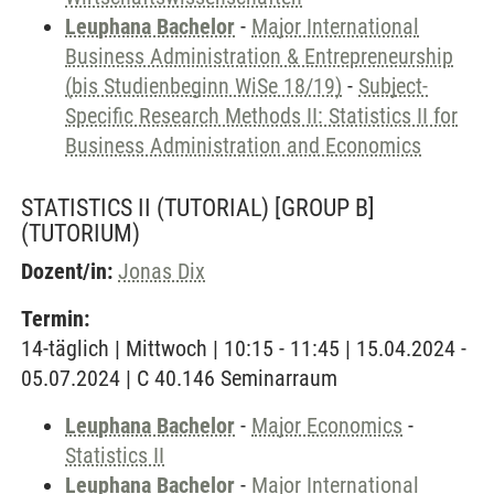
Leuphana Bachelor
-
Major International
Business Administration & Entrepreneurship
(bis Studienbeginn WiSe 18/19)
-
Subject-
Specific Research Methods II: Statistics II for
Business Administration and Economics
STATISTICS II (TUTORIAL) [GROUP B]
(TUTORIUM)
Dozent/in:
Jonas Dix
Termin:
14-täglich | Mittwoch | 10:15 - 11:45 | 15.04.2024 -
05.07.2024 | C 40.146 Seminarraum
Leuphana Bachelor
-
Major Economics
-
Statistics II
Leuphana Bachelor
-
Major International