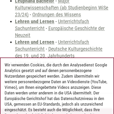
Leuphana Bachelor
-
Major
Kulturwissenschaften (ab Studienbeginn WiSe
23/24)
-
Ordnungen des Wissens
Lehren und Lernen
-
Unterrichtsfach
Sachunterricht
-
Europäische Geschichte der
Neuzeit
Lehren und Lernen
-
Unterrichtsfach
Sachunterricht
-
Deutsche Kulturgeschichte
des 19. und 20. Jahrhunderts
Lehren und Lernen
-
Unterrichtsfach
Wir verwenden Cookies, die durch den Analysedienst Google
Sachunterricht
-
Geschichte als kulturelle
Analytics gesetzt und auf denen personenbezogene
Praxis
Nutzerdaten gespeichert werden. Zudem übermitteln wir
weitere personenbezogene Daten an Videodienste (YouTube,
Vimeo), um Ihnen eingebettete Videos anzuzeigen. Diese
Daten werden unter anderem in die USA übermittelt. Der
Europäische Gerichtshof hat das Datenschutzniveau in den
Timo Leder
/
30.06.2024
USA, gemessen an EU-Standards, jedoch als unzureichend
eingeschätzt. Es besteht auch die Möglichkeit, dass Ihre