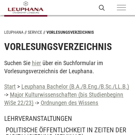
LEUPHANA
SERVICE
VORLESUNGSVERZEICHNIS
VORLESUNGSVERZEICHNIS
Suchen Sie
hier
über ein Suchformular im
Vorlesungsverzeichnis der Leuphana.
Start
>
Leuphana Bachelor (B.A./B.Eng./B.Sc./LL.B.)
->
Major Kulturwissenschaften (bis Studienbeginn
WiSe 22/23)
->
Ordnungen des Wissens
LEHRVERANSTALTUNGEN
POLITISCHE ÖFFENTLICHKEIT IN ZEITEN DER