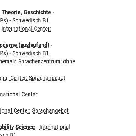
 Theorie, Geschichte
-
CPs)
-
Schwedisch B1
-
International Center:
oderne (auslaufend)
-
CPs)
-
Schwedisch B1
(ehemals Sprachenzentrum; ohne
ional Center: Sprachangebot
rnational Center:
tional Center: Sprachangebot
bility Science
-
International
sch B1