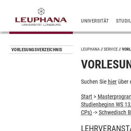
UNIVERSITÄT
STUDI
LEUPHANA
SERVICE
VORL
VORLESUNGSVERZEICHNIS
VORLESUN
Suchen Sie
hier
über 
Start
>
Masterprogram
Studienbeginn WS 13/
CPs)
->
Schwedisch 
LEHRVERANST