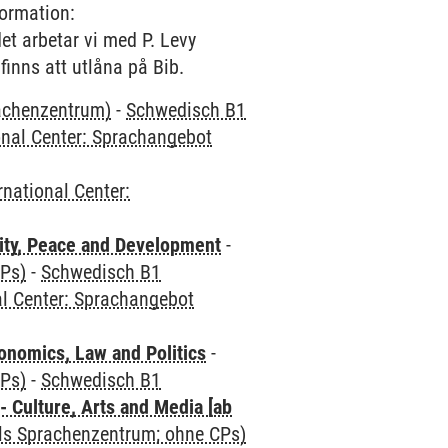
formation:
et arbetar vi med P. Levy
inns att utlåna på Bib.
rachenzentrum)
-
Schwedisch B1
onal Center: Sprachangebot
rnational Center:
ity, Peace and Development
-
CPs)
-
Schwedisch B1
al Center: Sprachangebot
nomics, Law and Politics
-
CPs)
-
Schwedisch B1
 Culture, Arts and Media [ab
als Sprachenzentrum; ohne CPs)