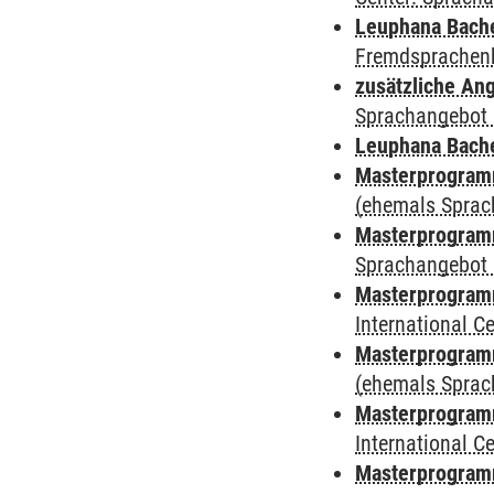
Leuphana Bach
Fremdsprachen
zusätzliche An
Sprachangebot 
Leuphana Bach
Masterprogramm
(ehemals Sprac
Masterprogramm
Sprachangebot 
Masterprogramm
International 
Masterprogram
(ehemals Sprac
Masterprogramm
International 
Masterprogramm