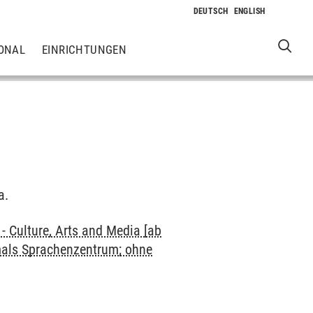
ONAL
EINRICHTUNGEN
a.
 Culture, Arts and Media [ab
mals Sprachenzentrum; ohne