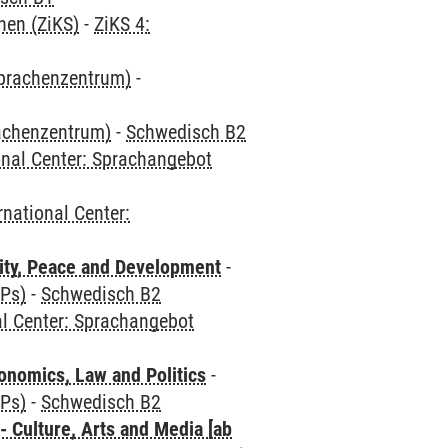
hen (ZiKS)
-
ZiKS 4:
Sprachenzentrum)
-
rachenzentrum)
-
Schwedisch B2
onal Center: Sprachangebot
rnational Center:
ity, Peace and Development
-
CPs)
-
Schwedisch B2
al Center: Sprachangebot
nomics, Law and Politics
-
CPs)
-
Schwedisch B2
 Culture, Arts and Media [ab