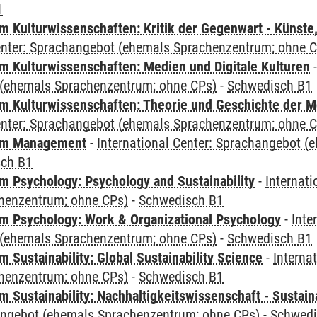
1
 Kulturwissenschaften: Kritik der Gegenwart - Künste,
Center: Sprachangebot (ehemals Sprachenzentrum; ohne 
 Kulturwissenschaften: Medien und Digitale Kulturen
(ehemals Sprachenzentrum; ohne CPs)
-
Schwedisch B1
 Kulturwissenschaften: Theorie und Geschichte der M
Center: Sprachangebot (ehemals Sprachenzentrum; ohne 
mm Management
-
International Center: Sprachangebot 
sch B1
 Psychology: Psychology and Sustainability
-
Internat
henzentrum; ohne CPs)
-
Schwedisch B1
 Psychology: Work & Organizational Psychology
-
Inte
(ehemals Sprachenzentrum; ohne CPs)
-
Schwedisch B1
Sustainability: Global Sustainability Science
-
Interna
henzentrum; ohne CPs)
-
Schwedisch B1
Sustainability: Nachhaltigkeitswissenschaft - Sustaina
angebot (ehemals Sprachenzentrum; ohne CPs)
-
Schwedi