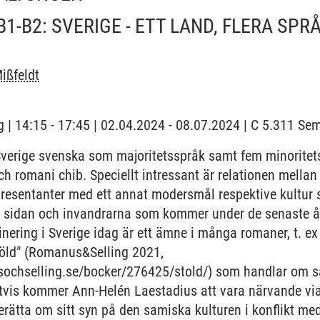
1-B2: SVERIGE - ETT LAND, FLERA SPR
ißfeldt
 | 14:15 - 17:45 | 02.04.2024 - 08.07.2024 | C 5.311 S
 Sverige svenska som majoritetsspråk samt fem minorite
och romani chib. Speciellt intressant är relationen mella
resentanter med ett annat modersmål respektive kultur s
a sidan och invandrarna som kommer under de senaste år
minering i Sverige idag är ett ämne i många romaner, t. e
töld" (Romanus&Selling 2021,
ochselling.se/bocker/276425/stold/) som handlar om sa
igtvis kommer Ann-Helén Laestadius att vara närvande via
berätta om sitt syn på den samiska kulturen i konflikt me