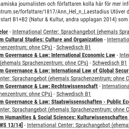
miska journalisten och författaren kolla här för mer in
centrum.se/forfattare/1817/Ann_Hel_n_Laestadius Utöver d
vstart B1+B2 (Natur & Kultur, andra upplagan 2014) som f
elor
-
International Center: Sprachangebot (ehemals Sp
 Cultural Studies: Culture and Organization
-
Internati
henzentrum; ohne CPs)
-
Schwedisch B1
 Governance & Law: International Economic Law
-
Inte
(ehemals Sprachenzentrum; ohne CPs)
-
Schwedisch B1
 Governance & Law: International Law of Global Secur
Center: Sprachangebot (ehemals Sprachenzentrum; ohne 
m Governance & Law: Rechtswissenschaft
-
Internation
henzentrum; ohne CPs)
-
Schwedisch B1
 Governance & Law: Staatswissenschaften - Public Eco
Center: Sprachangebot (ehemals Sprachenzentrum; ohne 
 Humanities & Social Sciences: Kulturwissenschaften -
WS 13/14]
-
International Center: Sprachangebot (ehem