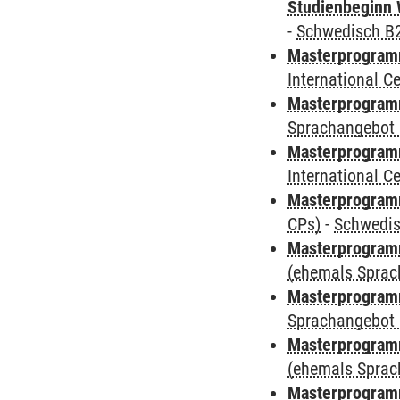
Studienbeginn 
-
Schwedisch B
Masterprogramm
International 
Masterprogramm
Sprachangebot 
Masterprogramm
International 
Masterprogra
CPs)
-
Schwedi
Masterprogramm
(ehemals Sprac
Masterprogramm
Sprachangebot 
Masterprogramm 
(ehemals Sprac
Masterprogramm 