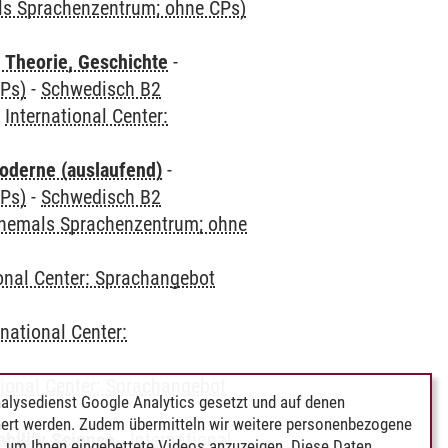
als Sprachenzentrum; ohne CPs)
 Theorie, Geschichte
-
CPs)
-
Schwedisch B2
-
International Center:
oderne (auslaufend)
-
CPs)
-
Schwedisch B2
(ehemals Sprachenzentrum; ohne
ional Center: Sprachangebot
rnational Center:
tional Center: Sprachangebot
alysedienst Google Analytics gesetzt und auf denen
ert werden. Zudem übermitteln wir weitere personenbezogene
bility Science
-
International
 um Ihnen eingebettete Videos anzuzeigen. Diese Daten