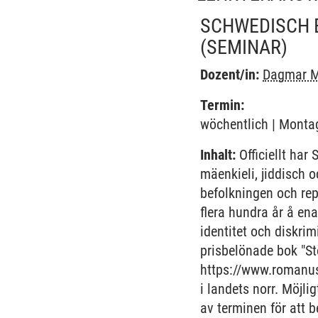
SCHWEDISCH B
(SEMINAR)
Dozent/in:
Dagmar M
Termin:
wöchentlich | Montag
Inhalt:
Officiellt har
mäenkieli, jiddisch 
befolkningen och rep
flera hundra år å en
identitet och diskri
prisbelönade bok "S
https://www.romanus
i landets norr. Möjl
av terminen för att 