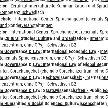
elor
-
Zertifikat interkulturelle Kommunikation und Sprac
kompetenz Schwedisch
gebote
-
International Center: Sprachangebot (ehemals 
und Sonderveranstaltungen
elor
-
International Center: Sprachangebot (ehemals Sp
 Cultural Studies: Culture and Organization
-
Internati
henzentrum; ohne CPs)
-
Schwedisch B2
 Governance & Law: International Economic Law
-
Inte
(ehemals Sprachenzentrum; ohne CPs)
-
Schwedisch B2
 Governance & Law: International Law of Global Secur
Center: Sprachangebot (ehemals Sprachenzentrum; ohne 
m Governance & Law: Rechtswissenschaft
-
Internation
henzentrum; ohne CPs)
-
Schwedisch B2
 Governance & Law: Staatswissenschaften - Public Eco
Center: Sprachangebot (ehemals Sprachenzentrum; ohne 
 Humanities & Social Sciences: Kulturwissenschaften -