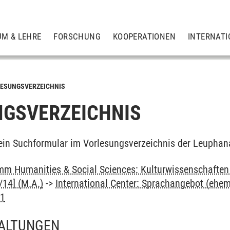
UM & LEHRE
FORSCHUNG
KOOPERATIONEN
INTERNATI
ESUNGSVERZEICHNIS
GSVERZEICHNIS
ein Suchformular im Vorlesungsverzeichnis der Leuphan
m Humanities & Social Sciences: Kulturwissenschaften -
14] (M.A.)
->
International Center: Sprachangebot (ehe
B1
ALTUNGEN