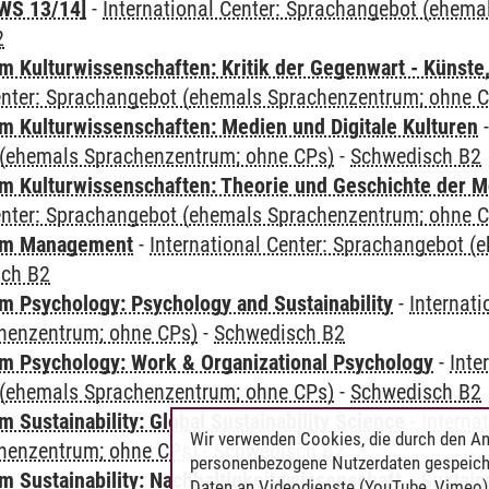
WS 13/14]
-
International Center: Sprachangebot (ehem
2
 Kulturwissenschaften: Kritik der Gegenwart - Künste,
Center: Sprachangebot (ehemals Sprachenzentrum; ohne 
 Kulturwissenschaften: Medien und Digitale Kulturen
(ehemals Sprachenzentrum; ohne CPs)
-
Schwedisch B2
 Kulturwissenschaften: Theorie und Geschichte der M
Center: Sprachangebot (ehemals Sprachenzentrum; ohne 
mm Management
-
International Center: Sprachangebot 
sch B2
 Psychology: Psychology and Sustainability
-
Internat
henzentrum; ohne CPs)
-
Schwedisch B2
 Psychology: Work & Organizational Psychology
-
Inte
(ehemals Sprachenzentrum; ohne CPs)
-
Schwedisch B2
Sustainability: Global Sustainability Science
-
Interna
Wir verwenden Cookies, die durch den An
henzentrum; ohne CPs)
-
Schwedisch B2
personenbezogene Nutzerdaten gespeich
Sustainability: Nachhaltigkeitswissenschaft - Sustaina
Daten an Videodienste (YouTube, Vimeo),