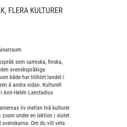
ÅK, FLERA KULTURER
eminarraum
tsspråk som samiska, finska,
n den svenskspråkiga
om både har tillhört landet i
en å andra sidan. Kulturell
x i Ann-Helén Laestadius
mernas liv mellan två kulturer
 zoom under en lektion i slutet
d svenskarna. Om du vill veta