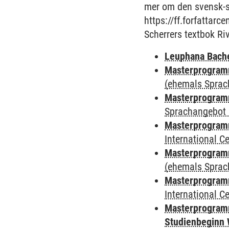
mer om den svensk-sa
https://ff.forfattar
Scherrers textbok Ri
Leuphana Bach
Masterprogramm
(ehemals Sprac
Masterprogramm
Sprachangebot 
Masterprogramm
International 
Masterprogram
(ehemals Sprac
Masterprogramm
International 
Masterprogramm
Studienbeginn 