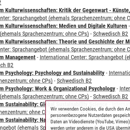
2
 Kulturwissenschaften: Kritik der Gegenwart - Künste,
Center: Sprachangebot (ehemals Sprachenzentrum; ohne 
 Kulturwissenschaften: Medien und Digitale Kulturen
(ehemals Sprachenzentrum; ohne CPs)
-
Schwedisch B2
 Kulturwissenschaften: Theorie und Geschichte der M
Center: Sprachangebot (ehemals Sprachenzentrum; ohne 
mm Management
-
International Center: Sprachangebot 
sch B2
 Psychology: Psychology and Sustainability
-
Internat
henzentrum; ohne CPs)
-
Schwedisch B2
 Psychology: Work & Organizational Psychology
-
Inte
(ehemals Sprachenzentrum; ohne CPs)
-
Schwedisch B2
Sustainability: Global Sustainability Science
-
Interna
Wir verwenden Cookies, die durch den An
henzentrum; ohne CPs)
-
Schwedisch B2
personenbezogene Nutzerdaten gespeich
Sustainability: Nachhaltigkeitswissenschaft - Sustaina
Daten an Videodienste (YouTube, Vimeo),
angebot (ehemals Sprachenzentrum; ohne CPs)
-
Schwedi
werden unter anderem in die USA übermit