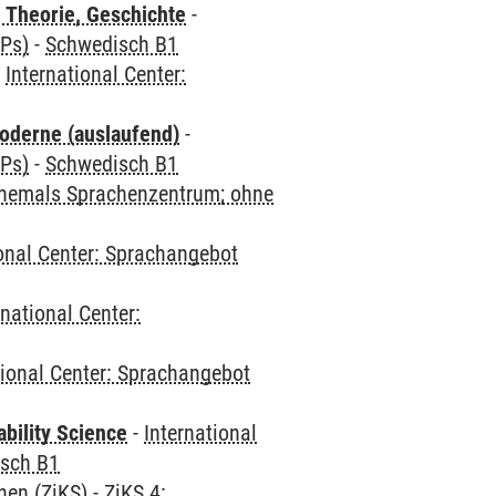
 Theorie, Geschichte
-
CPs)
-
Schwedisch B1
-
International Center:
oderne (auslaufend)
-
CPs)
-
Schwedisch B1
(ehemals Sprachenzentrum; ohne
ional Center: Sprachangebot
rnational Center:
tional Center: Sprachangebot
bility Science
-
International
sch B1
hen (ZiKS)
-
ZiKS 4: