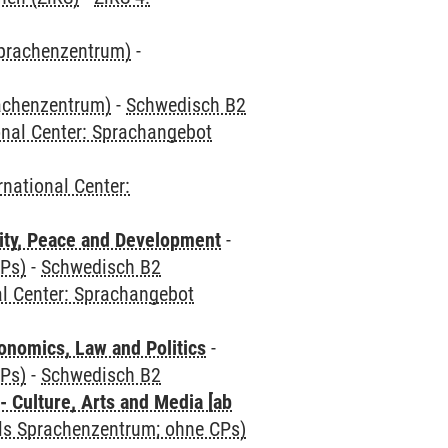
Sprachenzentrum)
-
rachenzentrum)
-
Schwedisch B2
onal Center: Sprachangebot
rnational Center:
ity, Peace and Development
-
CPs)
-
Schwedisch B2
al Center: Sprachangebot
nomics, Law and Politics
-
CPs)
-
Schwedisch B2
 Culture, Arts and Media [ab
als Sprachenzentrum; ohne CPs)