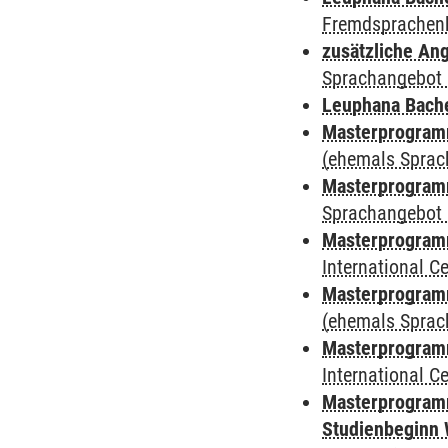
Fremdsprachen
zusätzliche An
Sprachangebot 
Leuphana Bach
Masterprogramm
(ehemals Sprac
Masterprogramm
Sprachangebot 
Masterprogramm
International 
Masterprogram
(ehemals Sprac
Masterprogramm
International 
Masterprogramm
Studienbeginn 