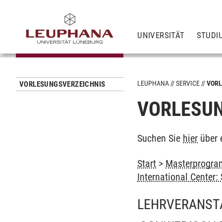
UNIVERSITÄT
STUDI
LEUPHANA
SERVICE
VORL
VORLESUNGSVERZEICHNIS
VORLESUN
Suchen Sie
hier
über 
Start
>
Masterprogram
International Center
LEHRVERANST