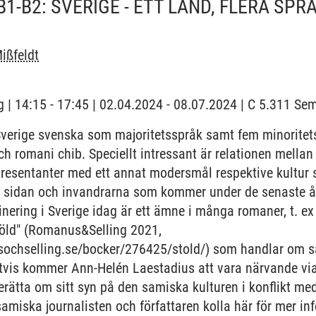
1-B2: SVERIGE - ETT LAND, FLERA SPR
ißfeldt
 | 14:15 - 17:45 | 02.04.2024 - 08.07.2024 | C 5.311 S
 Sverige svenska som majoritetsspråk samt fem minorite
och romani chib. Speciellt intressant är relationen mella
resentanter med ett annat modersmål respektive kultur s
a sidan och invandrarna som kommer under de senaste år
minering i Sverige idag är ett ämne i många romaner, t. e
töld" (Romanus&Selling 2021,
ochselling.se/bocker/276425/stold/) som handlar om sa
igtvis kommer Ann-Helén Laestadius att vara närvande via
berätta om sitt syn på den samiska kulturen i konflikt me
miska journalisten och författaren kolla här för mer in