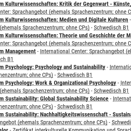
 Kulturwissenschaften: Kritik der Gegenwart - Künste,
Center: Sprachangebot (ehemals Sprachenzentrum; ohne 
 Kulturwissenschaften: Medien und Digitale Kulturen
(ehemals Sprachenzentrum; ohne CPs)
-
Schwedisch B1
 Kulturwissenschaften: Theorie und Geschichte der M
Center: Sprachangebot (ehemals Sprachenzentrum; ohne 
mm Management
-
International Center: Sprachangebot 
sch B1
 Psychology: Psychology and Sustainability
-
Internat
henzentrum; ohne CPs)
-
Schwedisch B1
 Psychology: Work & Organizational Psychology
-
Inte
(ehemals Sprachenzentrum; ohne CPs)
-
Schwedisch B1
Sustainability: Global Sustainability Science
-
Interna
henzentrum; ohne CPs)
-
Schwedisch B1
Sustainability: Nachhaltigkeitswissenschaft - Sustaina
angebot (ehemals Sprachenzentrum; ohne CPs)
-
Schwedi
elor
-
Zertifikat interkulturelle Kommunikation und Sprac