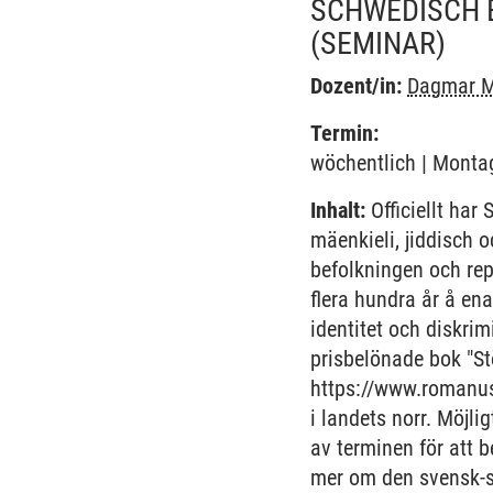
SCHWEDISCH B
(SEMINAR)
Dozent/in:
Dagmar M
Termin:
wöchentlich | Montag
Inhalt:
Officiellt har
mäenkieli, jiddisch 
befolkningen och rep
flera hundra år å en
identitet och diskri
prisbelönade bok "S
https://www.romanus
i landets norr. Möjl
av terminen för att 
mer om den svensk-sa