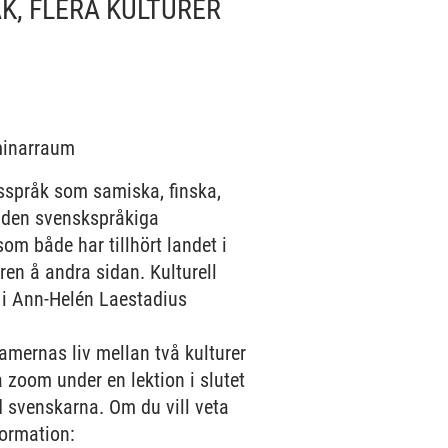
ÅK, FLERA KULTURER
eminarraum
tsspråk som samiska, finska,
n den svenskspråkiga
om både har tillhört landet i
en å andra sidan. Kulturell
x i Ann-Helén Laestadius
mernas liv mellan två kulturer
 zoom under en lektion i slutet
d svenskarna. Om du vill veta
formation: