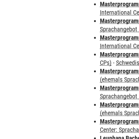
Masterprogramm
International 
Masterprogramm
Sprachangebot 
Masterprogramm
International 
Masterprogra
CPs)
-
Schwedi
Masterprogramm
(ehemals Sprac
Masterprogramm
Sprachangebot 
Masterprogramm 
(ehemals Sprac
Masterprogramm 
Center: Sprach
Leuphana Bach