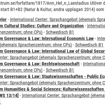
centrum.se/forfattare/1817/Ann_Hel_n_Laestadius Utöver d
vstart B1+B2 (Natur & Kultur, andra upplagan 2014) som f
elor
-
International Center: Sprachangebot (ehemals Sp
 Cultural Studies: Culture and Organization
-
Internati
henzentrum; ohne CPs)
-
Schwedisch B1
 Governance & Law: International Economic Law
-
Inte
(ehemals Sprachenzentrum; ohne CPs)
-
Schwedisch B1
 Governance & Law: International Law of Global Secur
Center: Sprachangebot (ehemals Sprachenzentrum; ohne 
m Governance & Law: Rechtswissenschaft
-
Internation
henzentrum; ohne CPs)
-
Schwedisch B1
 Governance & Law: Staatswissenschaften - Public Eco
Center: Sprachangebot (ehemals Sprachenzentrum; ohne 
 Humanities & Social Sciences: Kulturwissenschaften -
WS 13/14]
-
International Center: Sprachangebot (ehem
1