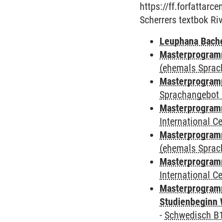
https://ff.forfattar
Scherrers textbok Ri
Leuphana Bach
Masterprogramm
(ehemals Sprac
Masterprogramm
Sprachangebot 
Masterprogramm
International 
Masterprogram
(ehemals Sprac
Masterprogramm
International 
Masterprogramm
Studienbeginn 
-
Schwedisch B