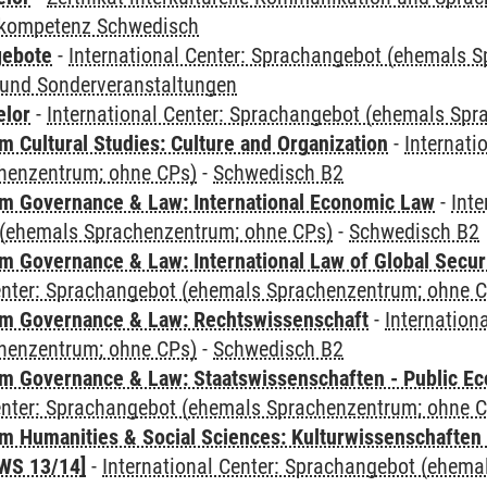
kompetenz Schwedisch
gebote
-
International Center: Sprachangebot (ehemals 
und Sonderveranstaltungen
elor
-
International Center: Sprachangebot (ehemals Sp
 Cultural Studies: Culture and Organization
-
Internati
henzentrum; ohne CPs)
-
Schwedisch B2
 Governance & Law: International Economic Law
-
Inte
(ehemals Sprachenzentrum; ohne CPs)
-
Schwedisch B2
 Governance & Law: International Law of Global Secur
Center: Sprachangebot (ehemals Sprachenzentrum; ohne 
m Governance & Law: Rechtswissenschaft
-
Internation
henzentrum; ohne CPs)
-
Schwedisch B2
 Governance & Law: Staatswissenschaften - Public Eco
Center: Sprachangebot (ehemals Sprachenzentrum; ohne 
 Humanities & Social Sciences: Kulturwissenschaften -
WS 13/14]
-
International Center: Sprachangebot (ehem