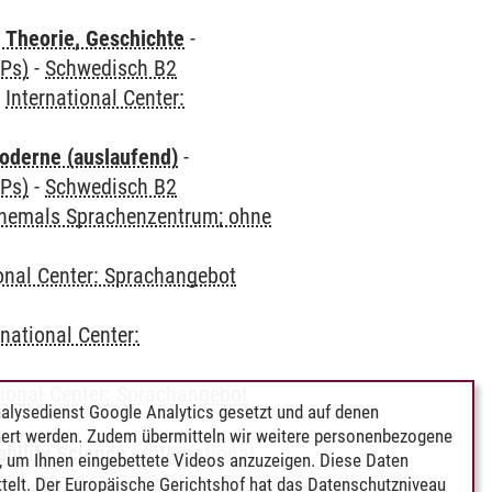
 Theorie, Geschichte
-
CPs)
-
Schwedisch B2
-
International Center:
oderne (auslaufend)
-
CPs)
-
Schwedisch B2
(ehemals Sprachenzentrum; ohne
ional Center: Sprachangebot
rnational Center:
tional Center: Sprachangebot
alysedienst Google Analytics gesetzt und auf denen
ert werden. Zudem übermitteln wir weitere personenbezogene
bility Science
-
International
 um Ihnen eingebettete Videos anzuzeigen. Diese Daten
sch B2
telt. Der Europäische Gerichtshof hat das Datenschutzniveau