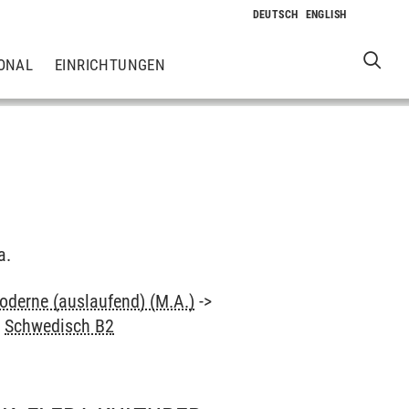
ONAL
EINRICHTUNGEN
a.
oderne (auslaufend) (M.A.)
->
>
Schwedisch B2