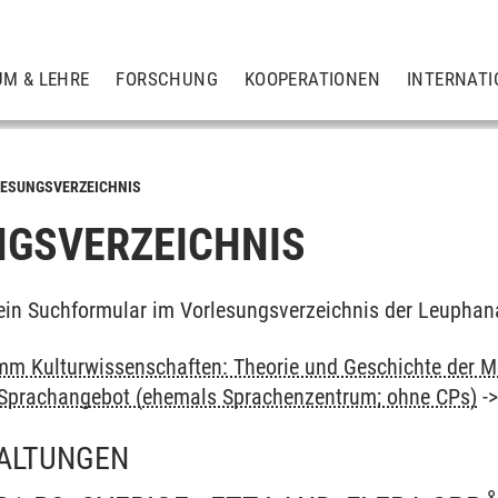
UM & LEHRE
FORSCHUNG
KOOPERATIONEN
INTERNATI
ESUNGSVERZEICHNIS
GSVERZEICHNIS
ein Suchformular im Vorlesungsverzeichnis der Leuphan
m Kulturwissenschaften: Theorie und Geschichte der M
: Sprachangebot (ehemals Sprachenzentrum; ohne CPs)
-
ALTUNGEN