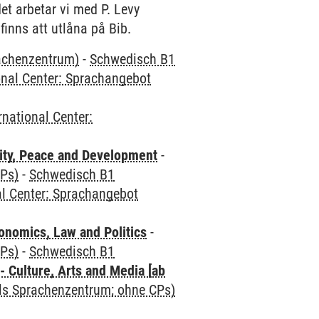
et arbetar vi med P. Levy
inns att utlåna på Bib.
rachenzentrum)
-
Schwedisch B1
onal Center: Sprachangebot
rnational Center:
ity, Peace and Development
-
CPs)
-
Schwedisch B1
al Center: Sprachangebot
nomics, Law and Politics
-
CPs)
-
Schwedisch B1
 Culture, Arts and Media [ab
als Sprachenzentrum; ohne CPs)