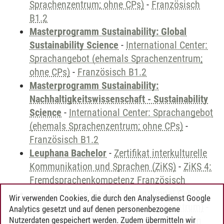
Sprachenzentrum; ohne CPs)
-
Französisch
B1.2
Masterprogramm Sustainability: Global
Sustainability Science
-
International Center:
Sprachangebot (ehemals Sprachenzentrum;
ohne CPs)
-
Französisch B1.2
Masterprogramm Sustainability:
Nachhaltigkeitswissenschaft - Sustainability
Science
-
International Center: Sprachangebot
(ehemals Sprachenzentrum; ohne CPs)
-
Französisch B1.2
Leuphana Bachelor
-
Zertifikat interkulturelle
Kommunikation und Sprachen (ZiKS)
-
ZiKS 4:
Fremdsprachenkompetenz Französisch
zusätzliche Angebote
-
International Center:
Wir verwenden Cookies, die durch den Analysedienst Google
Sprachangebot (ehemals Sprachenzentrum)
-
Analytics gesetzt und auf denen personenbezogene
Sprachangebot und Sonderveranstaltungen
Nutzerdaten gespeichert werden. Zudem übermitteln wir