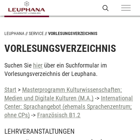
LEUPHANA
SERVICE
VORLESUNGSVERZEICHNIS
VORLESUNGSVERZEICHNIS
Suchen Sie
hier
über ein Suchformular im
Vorlesungsverzeichnis der Leuphana.
Start
>
Masterprogramm Kulturwissenschaften:
Medien und Digitale Kulturen (M.A.)
->
International
Center: Sprachangebot (ehemals Sprachenzentrum;
ohne CPs)
->
Französisch B1.2
LEHRVERANSTALTUNGEN