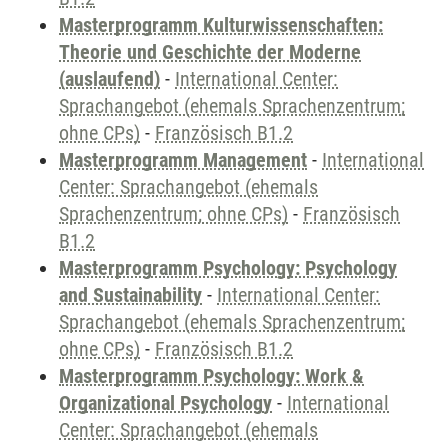
Masterprogramm Kulturwissenschaften:
Theorie und Geschichte der Moderne
(auslaufend)
-
International Center:
Sprachangebot (ehemals Sprachenzentrum;
ohne CPs)
-
Französisch B1.2
Masterprogramm Management
-
International
Center: Sprachangebot (ehemals
Sprachenzentrum; ohne CPs)
-
Französisch
B1.2
Masterprogramm Psychology: Psychology
and Sustainability
-
International Center:
Sprachangebot (ehemals Sprachenzentrum;
ohne CPs)
-
Französisch B1.2
Masterprogramm Psychology: Work &
Organizational Psychology
-
International
Center: Sprachangebot (ehemals