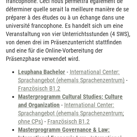
francophone. Ceci nous permettra également de
déterminer quelle serait la meilleure manière de se
préparer à des études ou à un échange dans une
université francophone. Es handelt sich um eine
Veranstaltung von vier Unterrichtsstunden (4 SWS),
von denen drei im Präsenzunterricht stattfinden
und eine für die Online-Vorbereitung der
Präsenzphase verwendet wird.
Leuphana Bachelor
-
International Center:
Sprachangebot (ehemals Sprachenzentrum)
-
Französisch B1.2
Masterprogramm Cultural Studies: Culture
and Organization
-
International Center:
Sprachangebot (ehemals Sprachenzentrum;
ohne CPs)
-
Französisch B1.2
Masterprogramm Governance & Law: