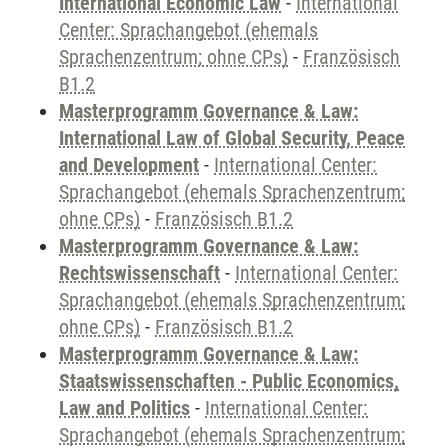
International Economic Law
-
International
Center: Sprachangebot (ehemals
Sprachenzentrum; ohne CPs)
-
Französisch
B1.2
Masterprogramm Governance & Law:
International Law of Global Security, Peace
and Development
-
International Center:
Sprachangebot (ehemals Sprachenzentrum;
ohne CPs)
-
Französisch B1.2
Masterprogramm Governance & Law:
Rechtswissenschaft
-
International Center:
Sprachangebot (ehemals Sprachenzentrum;
ohne CPs)
-
Französisch B1.2
Masterprogramm Governance & Law:
Staatswissenschaften - Public Economics,
Law and Politics
-
International Center:
Sprachangebot (ehemals Sprachenzentrum;