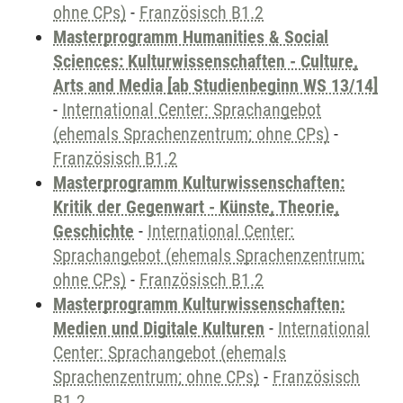
ohne CPs)
-
Französisch B1.2
Masterprogramm Humanities & Social
Sciences: Kulturwissenschaften - Culture,
Arts and Media [ab Studienbeginn WS 13/14]
-
International Center: Sprachangebot
(ehemals Sprachenzentrum; ohne CPs)
-
Französisch B1.2
Masterprogramm Kulturwissenschaften:
Kritik der Gegenwart - Künste, Theorie,
Geschichte
-
International Center:
Sprachangebot (ehemals Sprachenzentrum;
ohne CPs)
-
Französisch B1.2
Masterprogramm Kulturwissenschaften:
Medien und Digitale Kulturen
-
International
Center: Sprachangebot (ehemals
Sprachenzentrum; ohne CPs)
-
Französisch
B1.2