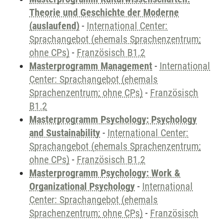
Theorie und Geschichte der Moderne
(auslaufend)
-
International Center:
Sprachangebot (ehemals Sprachenzentrum;
ohne CPs)
-
Französisch B1.2
Masterprogramm Management
-
International
Center: Sprachangebot (ehemals
Sprachenzentrum; ohne CPs)
-
Französisch
B1.2
Masterprogramm Psychology: Psychology
and Sustainability
-
International Center:
Sprachangebot (ehemals Sprachenzentrum;
ohne CPs)
-
Französisch B1.2
Masterprogramm Psychology: Work &
Organizational Psychology
-
International
Center: Sprachangebot (ehemals
Sprachenzentrum; ohne CPs)
-
Französisch