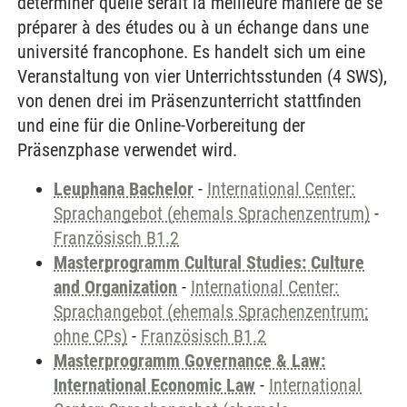
déterminer quelle serait la meilleure manière de se
préparer à des études ou à un échange dans une
université francophone. Es handelt sich um eine
Veranstaltung von vier Unterrichtsstunden (4 SWS),
von denen drei im Präsenzunterricht stattfinden
und eine für die Online-Vorbereitung der
Präsenzphase verwendet wird.
Leuphana Bachelor
-
International Center:
Sprachangebot (ehemals Sprachenzentrum)
-
Französisch B1.2
Masterprogramm Cultural Studies: Culture
and Organization
-
International Center:
Sprachangebot (ehemals Sprachenzentrum;
ohne CPs)
-
Französisch B1.2
Masterprogramm Governance & Law:
International Economic Law
-
International