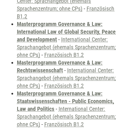
Center: Sprachangebot (ehemals
Sprachenzentrum; ohne CPs)
-
Französisch
B1.2
Masterprogramm Governance & Law:
International Law of Global Security, Peace
and Development
-
International Center:
Sprachangebot (ehemals Sprachenzentrum;
ohne CPs)
-
Französisch B1.2
Masterprogramm Governance & Law:
Rechtswissenschaft
-
International Center:
Sprachangebot (ehemals Sprachenzentrum;
ohne CPs)
-
Französisch B1.2
Masterprogramm Governance & Law:
Staatswissenschaften - Public Economics,
Law and Politics
-
International Center:
Sprachangebot (ehemals Sprachenzentrum;
ohne CPs)
-
Französisch B1.2