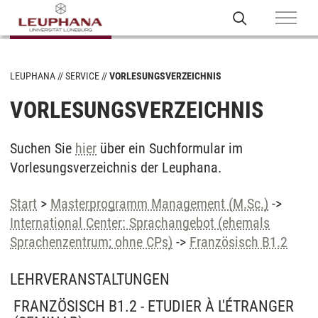
LEUPHANA
SERVICE
VORLESUNGSVERZEICHNIS
VORLESUNGSVERZEICHNIS
Suchen Sie
hier
über ein Suchformular im
Vorlesungsverzeichnis der Leuphana.
Start
>
Masterprogramm Management (M.Sc.)
->
International Center: Sprachangebot (ehemals
Sprachenzentrum; ohne CPs)
->
Französisch B1.2
LEHRVERANSTALTUNGEN
FRANZÖSISCH B1.2 - ETUDIER À L'ÉTRANGER