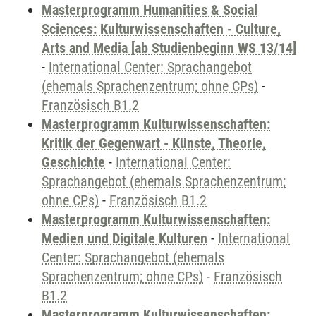
Masterprogramm Humanities & Social
Sciences: Kulturwissenschaften - Culture,
Arts and Media [ab Studienbeginn WS 13/14]
-
International Center: Sprachangebot
(ehemals Sprachenzentrum; ohne CPs)
-
Französisch B1.2
Masterprogramm Kulturwissenschaften:
Kritik der Gegenwart - Künste, Theorie,
Geschichte
-
International Center:
Sprachangebot (ehemals Sprachenzentrum;
ohne CPs)
-
Französisch B1.2
Masterprogramm Kulturwissenschaften:
Medien und Digitale Kulturen
-
International
Center: Sprachangebot (ehemals
Sprachenzentrum; ohne CPs)
-
Französisch
B1.2
Masterprogramm Kulturwissenschaften: