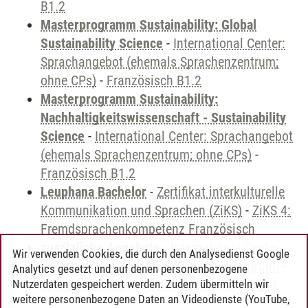
B1.2
Masterprogramm Sustainability: Global
Sustainability Science
-
International Center:
Sprachangebot (ehemals Sprachenzentrum;
ohne CPs)
-
Französisch B1.2
Masterprogramm Sustainability:
Nachhaltigkeitswissenschaft - Sustainability
Science
-
International Center: Sprachangebot
(ehemals Sprachenzentrum; ohne CPs)
-
Französisch B1.2
Leuphana Bachelor
-
Zertifikat interkulturelle
Kommunikation und Sprachen (ZiKS)
-
ZiKS 4:
Fremdsprachenkompetenz Französisch
zusätzliche Angebote
-
International Center:
Wir verwenden Cookies, die durch den Analysedienst Google
Sprachangebot (ehemals Sprachenzentrum)
-
Analytics gesetzt und auf denen personenbezogene
Sprachangebot und Sonderveranstaltungen
Nutzerdaten gespeichert werden. Zudem übermitteln wir
weitere personenbezogene Daten an Videodienste (YouTube,