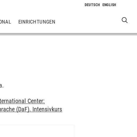
ONAL
EINRICHTUNGEN
a.
ternational Center:
rache (DaF). Intensivkurs