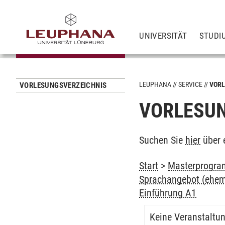
UNIVERSITÄT
STUDI
LEUPHANA
SERVICE
VORL
VORLESUNGSVERZEICHNIS
VORLESUN
Suchen Sie
hier
über 
Start
>
Masterprogra
Sprachangebot (ehem
Einführung A1
Keine Veranstaltu