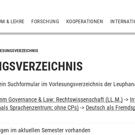
UM & LEHRE
FORSCHUNG
KOOPERATIONEN
INTERNATI
ESUNGSVERZEICHNIS
GSVERZEICHNIS
ein Suchformular im Vorlesungsverzeichnis der Leuphan
mm Governance & Law: Rechtswissenschaft (LL.M.)
->
In
als Sprachenzentrum; ohne CPs)
->
Deutsch als Fremdsp
ngen im aktuellen Semester vorhanden