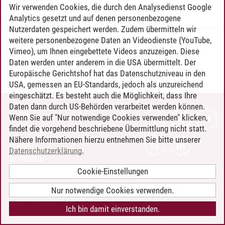
Wir verwenden Cookies, die durch den Analysedienst Google
Analytics gesetzt und auf denen personenbezogene
Nutzerdaten gespeichert werden. Zudem übermitteln wir
weitere personenbezogene Daten an Videodienste (YouTube,
Timo Leder
/
30.06.2024
Vimeo), um Ihnen eingebettete Videos anzuzeigen. Diese
Daten werden unter anderem in die USA übermittelt. Der
Europäische Gerichtshof hat das Datenschutzniveau in den
USA, gemessen an EU-Standards, jedoch als unzureichend
eingeschätzt. Es besteht auch die Möglichkeit, dass Ihre
Daten dann durch US-Behörden verarbeitet werden können.
KONTAKT
Wenn Sie auf "Nur notwendige Cookies verwenden" klicken,
findet die vorgehend beschriebene Übermittlung nicht statt.
LEUPHANA ALS ARBEITGEBER
Nähere Informationen hierzu entnehmen Sie bitte unserer
INTRANET
Datenschutzerklärung
.
IMPRESSUM
Cookie-Einstellungen
DATENSCHUTZ
BARRIEREFREIHEIT
Nur notwendige Cookies verwenden.
COOKIE-EINSTELLUNGEN
Ich bin damit einverstanden.