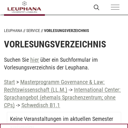
LEUPHANA
SERVICE
VORLESUNGSVERZEICHNIS
VORLESUNGSVERZEICHNIS
Suchen Sie
hier
über ein Suchformular im
Vorlesungsverzeichnis der Leuphana.
Start
>
Masterprogramm Governance & Law:
Rechtswissenschaft (LL.M.)
->
International Center:
Sprachangebot (ehemals Sprachenzentrum; ohne
CPs)
->
Schwedisch B1.1
Keine Veranstaltungen im aktuellen Semester
vorhanden