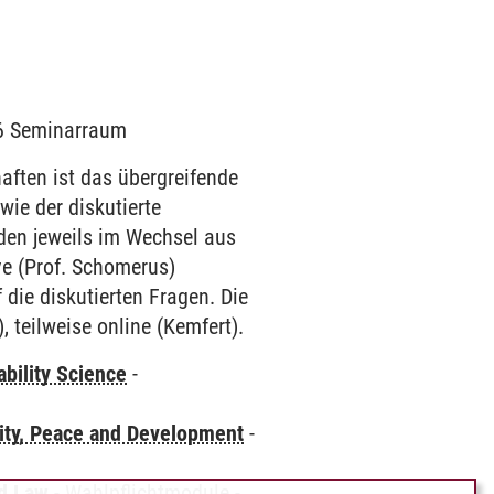
006 Seminarraum
ften ist das übergreifende
ie der diskutierte
den jeweils im Wechsel aus
ve (Prof. Schomerus)
 die diskutierten Fragen. Die
 teilweise online (Kemfert).
bility Science
-
ity, Peace and Development
-
nd Law
-
Wahlpflichtmodule
-