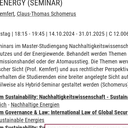
 ENERGY
(SEMINAR)
emfert
,
Claus-Thomas Schomerus
stag | 18:15 - 19:45 | 14.10.2024 - 31.01.2025 | C 12.
minars im Master-Studiengang Nachhaltigkeitswissenscha
tzes und der Energiewende. Behandelt werden Themen w
Emissionshandel oder der Atomausstieg. Die Themen wer
cher Sicht (Prof. Kemfert) und aus rechtlicher Perspekti
rhalten die Studierenden eine breiter angelegte Sicht auf
eilweise als Hybrid-Seminar gestaltet werden (Schomerus),
Sustainability: Nachhaltigkeitswissenschaft - Sustaina
ich
-
Nachhaltige Energien
 Governance & Law: International Law of Global Secur
ustainable Energies
 Sustainability: Sustainability Science: Governance a