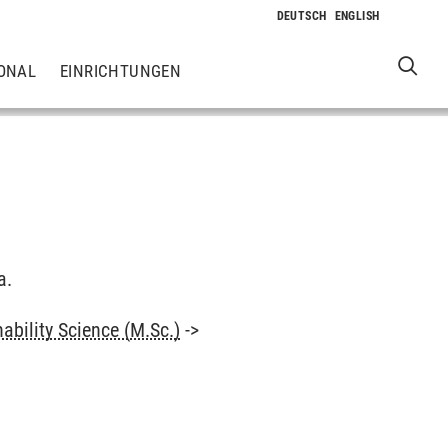
ONAL
EINRICHTUNGEN
a.
ability Science (M.Sc.)
->