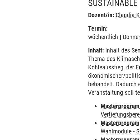
SUSTAINABLE
Dozent/in:
Claudia K
Termin:
wöchentlich | Donner
Inhalt:
Inhalt des Se
Thema des Klimaschu
Kohleausstieg, der 
ökonomischer/politis
behandelt. Dadurch e
Veranstaltung soll t
Masterprogramm 
Vertiefungsbere
Masterprogramm
Wahlmodule
-
S
Masterprogramm