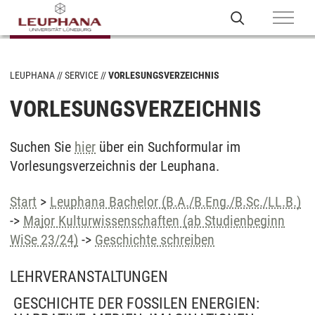
LEUPHANA
SERVICE
VORLESUNGSVERZEICHNIS
VORLESUNGSVERZEICHNIS
Suchen Sie
hier
über ein Suchformular im
Vorlesungsverzeichnis der Leuphana.
Start
>
Leuphana Bachelor (B.A./B.Eng./B.Sc./LL.B.)
->
Major Kulturwissenschaften (ab Studienbeginn
WiSe 23/24)
->
Geschichte schreiben
LEHRVERANSTALTUNGEN
GESCHICHTE DER FOSSILEN ENERGIEN: