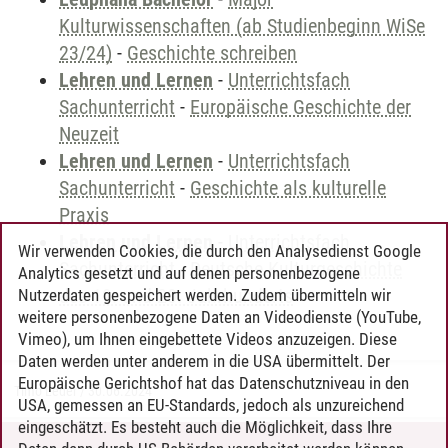
Kulturwissenschaften (ab Studienbeginn WiSe
23/24)
-
Geschichte schreiben
Lehren und Lernen
-
Unterrichtsfach
Sachunterricht
-
Europäische Geschichte der
Neuzeit
Lehren und Lernen
-
Unterrichtsfach
Sachunterricht
-
Geschichte als kulturelle
Praxis
Lehren und Lernen
-
Unterrichtsfach
Wir verwenden Cookies, die durch den Analysedienst Google
Sachunterricht
-
Deutsche Kulturgeschichte
Analytics gesetzt und auf denen personenbezogene
des 19. und 20. Jahrhunderts
Nutzerdaten gespeichert werden. Zudem übermitteln wir
weitere personenbezogene Daten an Videodienste (YouTube,
Vimeo), um Ihnen eingebettete Videos anzuzeigen. Diese
Daten werden unter anderem in die USA übermittelt. Der
Europäische Gerichtshof hat das Datenschutzniveau in den
Timo Leder
/
30.06.2024
USA, gemessen an EU-Standards, jedoch als unzureichend
eingeschätzt. Es besteht auch die Möglichkeit, dass Ihre