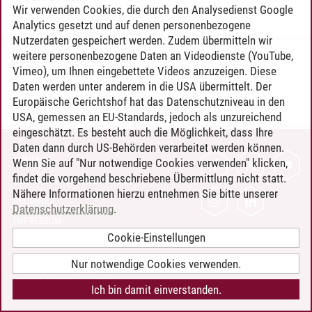
Wir verwenden Cookies, die durch den Analysedienst Google
Analytics gesetzt und auf denen personenbezogene
Nutzerdaten gespeichert werden. Zudem übermitteln wir
weitere personenbezogene Daten an Videodienste (YouTube,
Timo Leder
/
30.06.2024
Vimeo), um Ihnen eingebettete Videos anzuzeigen. Diese
Daten werden unter anderem in die USA übermittelt. Der
Europäische Gerichtshof hat das Datenschutzniveau in den
USA, gemessen an EU-Standards, jedoch als unzureichend
eingeschätzt. Es besteht auch die Möglichkeit, dass Ihre
Daten dann durch US-Behörden verarbeitet werden können.
KONTAKT
Wenn Sie auf "Nur notwendige Cookies verwenden" klicken,
findet die vorgehend beschriebene Übermittlung nicht statt.
LEUPHANA ALS ARBEITGEBER
Nähere Informationen hierzu entnehmen Sie bitte unserer
INTRANET
Datenschutzerklärung
.
IMPRESSUM
Cookie-Einstellungen
DATENSCHUTZ
BARRIEREFREIHEIT
Nur notwendige Cookies verwenden.
COOKIE-EINSTELLUNGEN
Ich bin damit einverstanden.