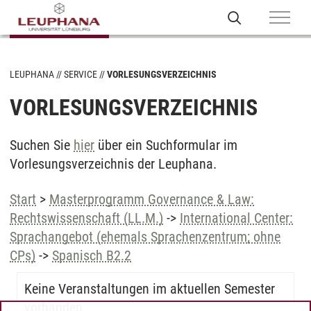
LEUPHANA
SERVICE
VORLESUNGSVERZEICHNIS
VORLESUNGSVERZEICHNIS
Suchen Sie
hier
über ein Suchformular im
Vorlesungsverzeichnis der Leuphana.
Start
>
Masterprogramm Governance & Law:
Rechtswissenschaft (LL.M.)
->
International Center:
Sprachangebot (ehemals Sprachenzentrum; ohne
CPs)
->
Spanisch B2.2
Keine Veranstaltungen im aktuellen Semester
vorhanden