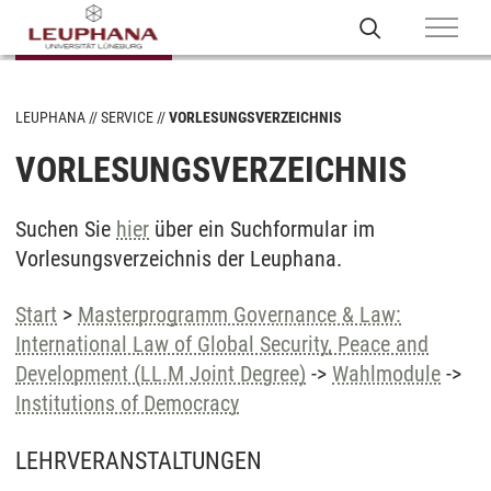
LEUPHANA
SERVICE
VORLESUNGSVERZEICHNIS
VORLESUNGSVERZEICHNIS
Suchen Sie
hier
über ein Suchformular im
Vorlesungsverzeichnis der Leuphana.
Start
>
Masterprogramm Governance & Law:
International Law of Global Security, Peace and
Development (LL.M Joint Degree)
->
Wahlmodule
->
Institutions of Democracy
LEHRVERANSTALTUNGEN