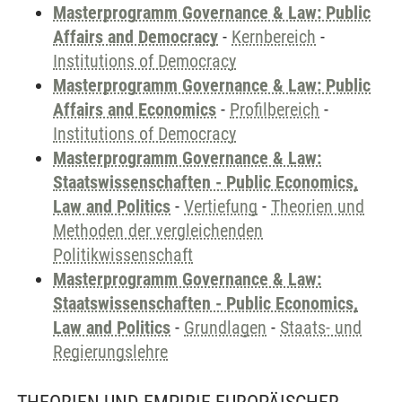
Masterprogramm Governance & Law: Public
Affairs and Democracy
-
Kernbereich
-
Institutions of Democracy
Masterprogramm Governance & Law: Public
Affairs and Economics
-
Profilbereich
-
Institutions of Democracy
Masterprogramm Governance & Law:
Staatswissenschaften - Public Economics,
Law and Politics
-
Vertiefung
-
Theorien und
Methoden der vergleichenden
Politikwissenschaft
Masterprogramm Governance & Law:
Staatswissenschaften - Public Economics,
Law and Politics
-
Grundlagen
-
Staats- und
Regierungslehre