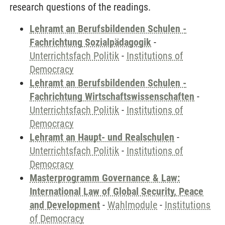
research questions of the readings.
Lehramt an Berufsbildenden Schulen -
Fachrichtung Sozialpädagogik
-
Unterrichtsfach Politik
-
Institutions of
Democracy
Lehramt an Berufsbildenden Schulen -
Fachrichtung Wirtschaftswissenschaften
-
Unterrichtsfach Politik
-
Institutions of
Democracy
Lehramt an Haupt- und Realschulen
-
Unterrichtsfach Politik
-
Institutions of
Democracy
Masterprogramm Governance & Law:
International Law of Global Security, Peace
and Development
-
Wahlmodule
-
Institutions
of Democracy