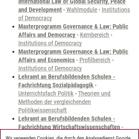
International Law of Global Security, Peace
and Development
-
Wahlmodule
-
Institutions
of Democracy
Masterprogramm Governance & Law: Public
Affairs and Democracy
-
Kernbereich
-
Institutions of Democracy
Masterprogramm Governance & Law: Public
Affairs and Economics
-
Profilbereich
-
Institutions of Democracy
Lehramt an Berufsbildenden Schulen -
Fachrichtung Sozialpädagogik
-
Unterrichtsfach Politik
-
Theorien und
Methoden der vergleichenden
Politikwissenschaft
Lehramt an Berufsbildenden Schulen -
Fachrichtung Wirtschaftswissenschaften
-
Unterrichtsfach Politik
-
Theorien und
Wir verwenden Cookies, die durch den Analysedienst Google