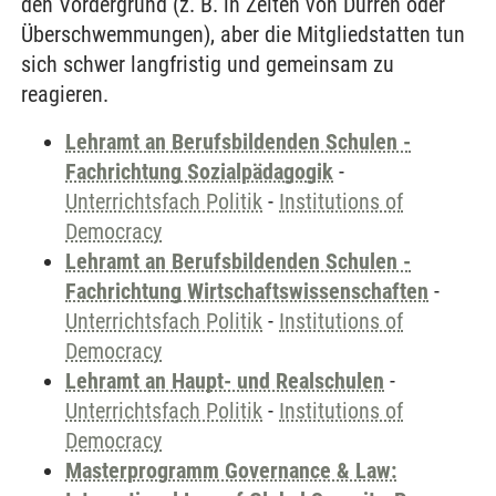
den Vordergrund (z. B. in Zeiten von Dürren oder
Überschwemmungen), aber die Mitgliedstatten tun
sich schwer langfristig und gemeinsam zu
reagieren.
Lehramt an Berufsbildenden Schulen -
Fachrichtung Sozialpädagogik
-
Unterrichtsfach Politik
-
Institutions of
Democracy
Lehramt an Berufsbildenden Schulen -
Fachrichtung Wirtschaftswissenschaften
-
Unterrichtsfach Politik
-
Institutions of
Democracy
Lehramt an Haupt- und Realschulen
-
Unterrichtsfach Politik
-
Institutions of
Democracy
Masterprogramm Governance & Law: