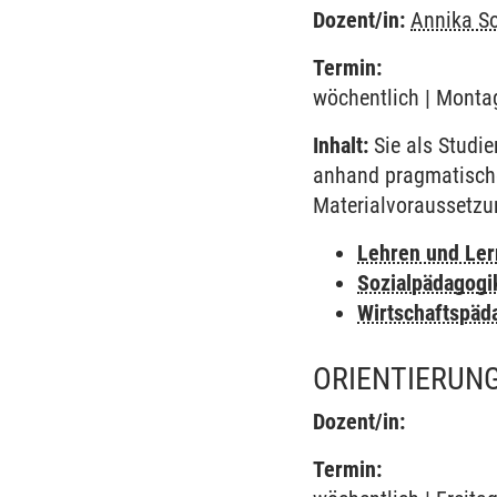
Dozent/in:
Annika S
Termin:
wöchentlich | Montag
Inhalt:
Sie als Studie
anhand pragmatischer
Materialvoraussetzun
Lehren und Le
Sozialpädagogi
Wirtschaftspäd
ORIENTIERUNG
Dozent/in:
Termin: