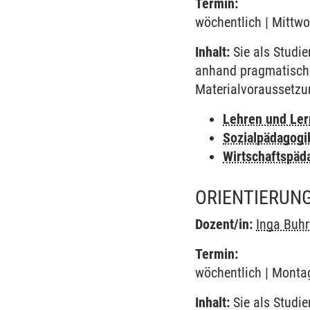
Termin:
wöchentlich | Mittwo
Inhalt:
Sie als Studie
anhand pragmatischer
Materialvoraussetzun
Lehren und Le
Sozialpädagogi
Wirtschaftspäd
ORIENTIERUNG
Dozent/in:
Inga Buhr
Termin:
wöchentlich | Montag
Inhalt:
Sie als Studie