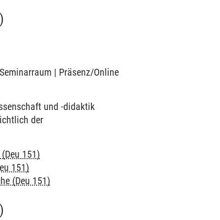
)
6 Seminarraum | Präsenz/Online
ssenschaft und -didaktik
chtlich der
 (Deu 151)
Deu 151)
che (Deu 151)
)