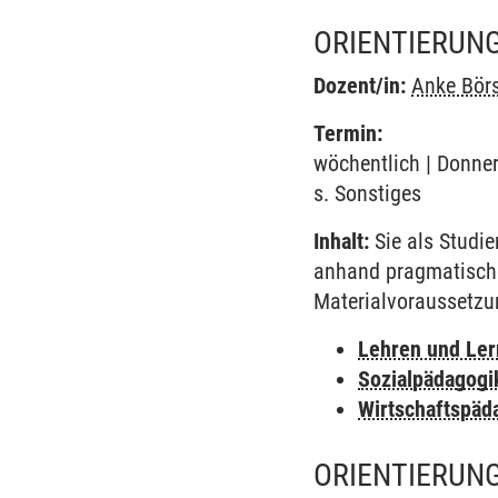
ORIENTIERUNG
Dozent/in:
Anke Börs
Termin:
wöchentlich | Donner
s. Sonstiges
Inhalt:
Sie als Studie
anhand pragmatischer
Materialvoraussetzun
Lehren und Le
Sozialpädagogi
Wirtschaftspäd
ORIENTIERUNG