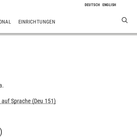
ONAL
EINRICHTUNGEN
a.
g auf Sprache (Deu 151)
)