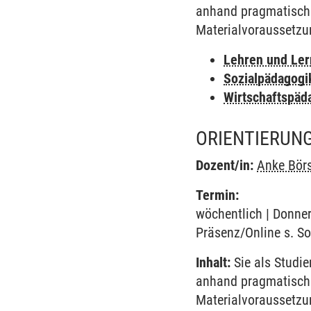
anhand pragmatischer
Materialvoraussetzun
Lehren und Le
Sozialpädagogi
Wirtschaftspäd
ORIENTIERUNG
Dozent/in:
Anke Börs
Termin:
wöchentlich | Donner
Präsenz/Online s. S
Inhalt:
Sie als Studie
anhand pragmatischer
Materialvoraussetzun