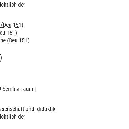
chtlich der
 (Deu 151)
Deu 151)
che (Deu 151)
)
19 Seminarraum |
ssenschaft und -didaktik
chtlich der