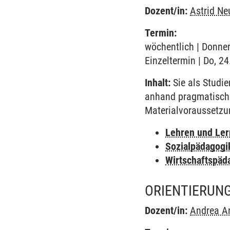
Dozent/in:
Astrid N
Termin:
wöchentlich | Donner
Einzeltermin | Do, 2
Inhalt:
Sie als Studie
anhand pragmatischer
Materialvoraussetzun
Lehren und Le
Sozialpädagogi
Wirtschaftspäd
ORIENTIERUNG
Dozent/in:
Andrea An