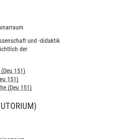
eminarraum
ssenschaft und -didaktik
chtlich der
 (Deu 151)
Deu 151)
che (Deu 151)
TUTORIUM)