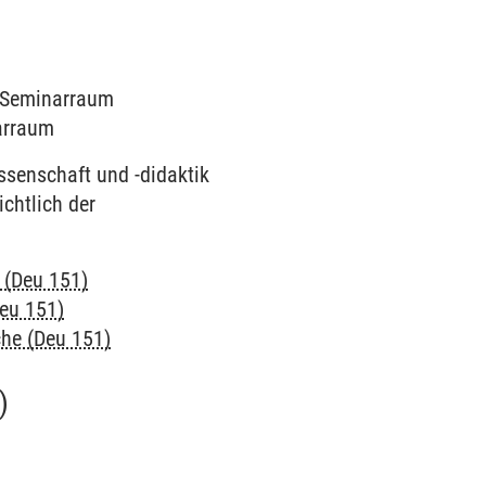
2 Seminarraum
narraum
ssenschaft und -didaktik
chtlich der
 (Deu 151)
Deu 151)
che (Deu 151)
)