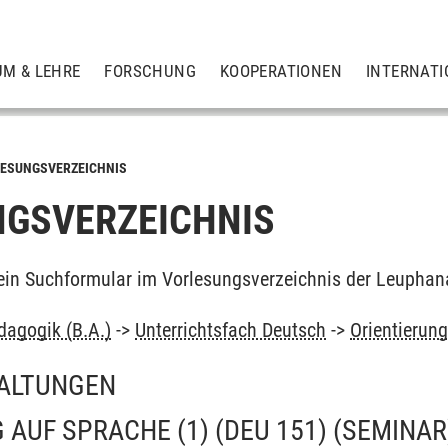
UM & LEHRE
FORSCHUNG
KOOPERATIONEN
INTERNATI
ESUNGSVERZEICHNIS
GSVERZEICHNIS
ein Suchformular im Vorlesungsverzeichnis der Leuphan
dagogik (B.A.)
->
Unterrichtsfach Deutsch
->
Orientierun
ALTUNGEN
 AUF SPRACHE (1) (DEU 151)
(SEMINAR