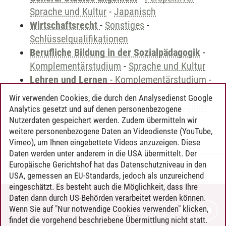
Sprache und Kultur
-
Japanisch
Wirtschaftsrecht
-
Sonstiges
-
Schlüsselqualifikationen
Berufliche Bildung in der Sozialpädagogik
-
Komplementärstudium
-
Sprache und Kultur
Lehren und Lernen
-
Komplementärstudium
-
Sprache und Kultur
Wir verwenden Cookies, die durch den Analysedienst Google
Leuphana Bachelor
-
Komplementärstudium
-
Analytics gesetzt und auf denen personenbezogene
Sprache und Kultur
Nutzerdaten gespeichert werden. Zudem übermitteln wir
weitere personenbezogene Daten an Videodienste (YouTube,
Vimeo), um Ihnen eingebettete Videos anzuzeigen. Diese
Daten werden unter anderem in die USA übermittelt. Der
Europäische Gerichtshof hat das Datenschutzniveau in den
Timo Leder
/
30.06.2024
USA, gemessen an EU-Standards, jedoch als unzureichend
eingeschätzt. Es besteht auch die Möglichkeit, dass Ihre
Daten dann durch US-Behörden verarbeitet werden können.
KONTAKT
Wenn Sie auf "Nur notwendige Cookies verwenden" klicken,
findet die vorgehend beschriebene Übermittlung nicht statt.
LEUPHANA ALS ARBEITGEBER