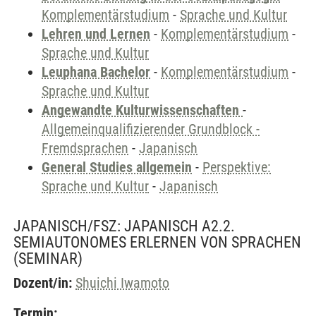
Komplementärstudium
-
Sprache und Kultur
Lehren und Lernen
-
Komplementärstudium
-
Sprache und Kultur
Leuphana Bachelor
-
Komplementärstudium
-
Sprache und Kultur
Angewandte Kulturwissenschaften
-
Allgemeinqualifizierender Grundblock -
Fremdsprachen
-
Japanisch
General Studies allgemein
-
Perspektive:
Sprache und Kultur
-
Japanisch
JAPANISCH/FSZ: JAPANISCH A2.2.
SEMIAUTONOMES ERLERNEN VON SPRACHEN
(SEMINAR)
Dozent/in:
Shuichi Iwamoto
Termin: