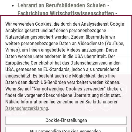
Lehramt an Berufsbildenden Schulen -
Fachrichtung Wirtschaftswissenschaften
-
Unterrichtsfach Mathematik
-
Stochastik
Wir verwenden Cookies, die durch den Analysedienst Google
Lehramt an Realschulen
-
Unterrichtsfach
Analytics gesetzt und auf denen personenbezogene
Mathematik
-
Stochastik
Nutzerdaten gespeichert werden. Zudem übermitteln wir
weitere personenbezogene Daten an Videodienste (YouTube,
Vimeo), um Ihnen eingebettete Videos anzuzeigen. Diese
Daten werden unter anderem in die USA übermittelt. Der
Europäische Gerichtshof hat das Datenschutzniveau in den
Timo Leder
/
30.06.2024
USA, gemessen an EU-Standards, jedoch als unzureichend
eingeschätzt. Es besteht auch die Möglichkeit, dass Ihre
Daten dann durch US-Behörden verarbeitet werden können.
KONTAKT
Wenn Sie auf "Nur notwendige Cookies verwenden" klicken,
findet die vorgehend beschriebene Übermittlung nicht statt.
LEUPHANA ALS ARBEITGEBER
Nähere Informationen hierzu entnehmen Sie bitte unserer
INTRANET
Datenschutzerklärung
.
IMPRESSUM
Cookie-Einstellungen
DATENSCHUTZ
BARRIEREFREIHEIT
Nur notwendige Cookies verwenden.