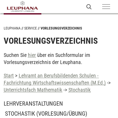
LEUPHANA
SERVICE
VORLESUNGSVERZEICHNIS
VORLESUNGSVERZEICHNIS
Suchen Sie
hier
über ein Suchformular im
Vorlesungsverzeichnis der Leuphana.
Start
>
Lehramt an Berufsbildenden Schulen -
Fachrichtung Wirtschaftswissenschaften (M.Ed.)
->
Unterrichtsfach Mathematik
->
Stochastik
LEHRVERANSTALTUNGEN
STOCHASTIK
(VORLESUNG/ÜBUNG)