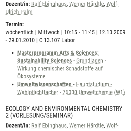
Dozent/in:
Ralf Ebinghaus
,
Werner Härdtle
,
Wolf-
Ulrich Palm
Termin:
wöchentlich | Mittwoch | 10:15 - 11:45 | 12.10.2009
- 29.01.2010 | C 13.107 Labor
Masterprogramm Arts & Sciences:
Sustainability Sciences
-
Grundlagen
-
Wirkung chemischer Schadstoffe auf
Ökosysteme
Umweltwissenschaften
-
Hauptstudium -
Wahlpflichtfächer
-
76000 Umweltchemie (W1)
ECOLOGY AND ENVIRONMENTAL CHEMISTRY
2
(VORLESUNG/SEMINAR)
Dozent/in:
Ralf Ebinghaus
,
Werner Härdtle
,
Wolf-