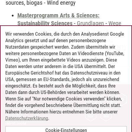
sources, biogas - Wind energy
Masterprogramm Arts & Sciences:
Sustainability Sciences
-
Grundlagen
-
Wege
und Verbleib von Stoffen in der Umwelt
Wir verwenden Cookies, die durch den Analysedienst Google
Umweltwissenschaften
-
Hauptstudium -
Analytics gesetzt und auf denen personenbezogene
Wahlpflichtfächer
-
76000 Umweltchemie (W1)
Nutzerdaten gespeichert werden. Zudem übermitteln wir
weitere personenbezogene Daten an Videodienste (YouTube,
Vimeo), um Ihnen eingebettete Videos anzuzeigen. Diese
Daten werden unter anderem in die USA übermittelt. Der
Europäische Gerichtshof hat das Datenschutzniveau in den
Timo Leder
/
30.06.2024
USA, gemessen an EU-Standards, jedoch als unzureichend
eingeschätzt. Es besteht auch die Möglichkeit, dass Ihre
Daten dann durch US-Behörden verarbeitet werden können.
KONTAKT
Wenn Sie auf "Nur notwendige Cookies verwenden" klicken,
findet die vorgehend beschriebene Übermittlung nicht statt.
LEUPHANA ALS ARBEITGEBER
Nähere Informationen hierzu entnehmen Sie bitte unserer
INTRANET
Datenschutzerklärung
.
IMPRESSUM
Cookie-Einstellungen
DATENSCHUTZ