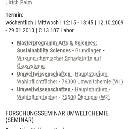
Ulrich Palm
Termin:
wöchentlich | Mittwoch | 12:15 - 13:45 | 12.10.2009
- 29.01.2010 | C 13.107 Labor
Masterprogramm Arts & Sciences:
Sustainability Sciences
-
Grundlagen
-
Wirkung chemischer Schadstoffe auf
Ökosysteme
Umweltwissenschaften
-
Hauptstudium -
Wahlpflichtfächer
-
76000 Umweltchemie (W1)
Umweltwissenschaften
-
Hauptstudium -
Wahlpflichtfächer
-
76500 Ökologie (W2)
FORSCHUNGSSEMINAR UMWELTCHEMIE
(SEMINAR)