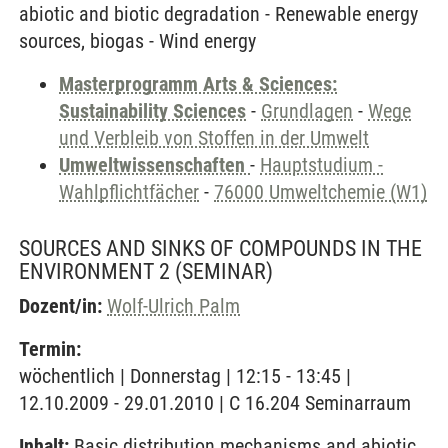
abiotic and biotic degradation - Renewable energy
sources, biogas - Wind energy
Masterprogramm Arts & Sciences:
Sustainability Sciences
-
Grundlagen
-
Wege
und Verbleib von Stoffen in der Umwelt
Umweltwissenschaften
-
Hauptstudium -
Wahlpflichtfächer
-
76000 Umweltchemie (W1)
SOURCES AND SINKS OF COMPOUNDS IN THE
ENVIRONMENT 2
(SEMINAR)
Dozent/in:
Wolf-Ulrich Palm
Termin:
wöchentlich | Donnerstag | 12:15 - 13:45 |
12.10.2009 - 29.01.2010 | C 16.204 Seminarraum
Inhalt:
Basic distribution mechanisms and abiotic