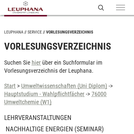
LEUPHANA
SERVICE
VORLESUNGSVERZEICHNIS
VORLESUNGSVERZEICHNIS
Suchen Sie
hier
über ein Suchformular im
Vorlesungsverzeichnis der Leuphana.
Start
>
Umweltwissenschaften (Uni Diplom)
->
Hauptstudium - Wahlpflichtfächer
->
76000
Umweltchemie (W1)
LEHRVERANSTALTUNGEN
NACHHALTIGE ENERGIEN
(SEMINAR)