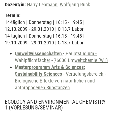
Dozent/in:
Harry Lehmann
,
Wolfgang Ruck
Termin:
14-täglich | Donnerstag | 16:15 - 19:45 |
12.10.2009 - 29.01.2010 | C 13.7 Labor
14-täglich | Donnerstag | 16:15 - 19:45 |
19.10.2009 - 29.01.2010 | C 13.7 Labor
Umweltwissenschaften
-
Hauptstudium -
Wahlpflichtfächer
-
76000 Umweltchemie (W1)
Masterprogramm Arts & Sciences:
Sustainability Sciences
-
Vertiefungsbereich
-
Biologische Effekte von natürlichen und
anthropogenen Substanzen
ECOLOGY AND ENVIRONMENTAL CHEMISTRY
1
(VORLESUNG/SEMINAR)