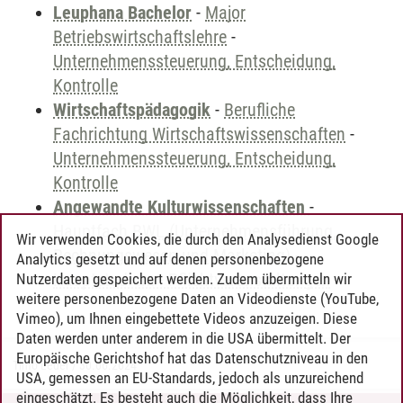
Leuphana Bachelor
-
Major
Betriebswirtschaftslehre
-
Unternehmenssteuerung, Entscheidung,
Kontrolle
Wirtschaftspädagogik
-
Berufliche
Fachrichtung Wirtschaftswissenschaften
-
Unternehmenssteuerung, Entscheidung,
Kontrolle
Angewandte Kulturwissenschaften
-
Hauptfach BWL (Unternehmensführung,
Wir verwenden Cookies, die durch den Analysedienst Google
Rechnungswesen und Marketing)
-
Analytics gesetzt und auf denen personenbezogene
Hauptstudium - Pflichtveranstaltungen
Nutzerdaten gespeichert werden. Zudem übermitteln wir
weitere personenbezogene Daten an Videodienste (YouTube,
Vimeo), um Ihnen eingebettete Videos anzuzeigen. Diese
Daten werden unter anderem in die USA übermittelt. Der
Europäische Gerichtshof hat das Datenschutzniveau in den
Timo Leder
/
30.06.2024
USA, gemessen an EU-Standards, jedoch als unzureichend
eingeschätzt. Es besteht auch die Möglichkeit, dass Ihre