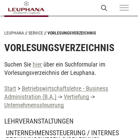
LEUPHANA
SERVICE
VORLESUNGSVERZEICHNIS
VORLESUNGSVERZEICHNIS
Suchen Sie
hier
über ein Suchformular im
Vorlesungsverzeichnis der Leuphana.
Start
>
Betriebswirtschaftslehre - Business
Administration (B.A.)
->
Vertiefung
->
Unternehmenssteuerung
LEHRVERANSTALTUNGEN
UNTERNEHMENSSTEUERUNG / INTERNES