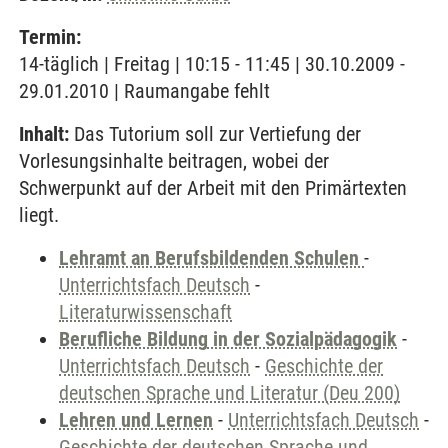
Termin:
14-täglich | Freitag | 10:15 - 11:45 | 30.10.2009 -
29.01.2010 | Raumangabe fehlt
Inhalt:
Das Tutorium soll zur Vertiefung der
Vorlesungsinhalte beitragen, wobei der
Schwerpunkt auf der Arbeit mit den Primärtexten
liegt.
Lehramt an Berufsbildenden Schulen
-
Unterrichtsfach Deutsch
-
Literaturwissenschaft
Berufliche Bildung in der Sozialpädagogik
-
Unterrichtsfach Deutsch
-
Geschichte der
deutschen Sprache und Literatur (Deu 200)
Lehren und Lernen
-
Unterrichtsfach Deutsch
-
Geschichte der deutschen Sprache und