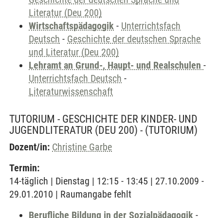
Literatur (Deu 200)
Wirtschaftspädagogik
-
Unterrichtsfach
Deutsch
-
Geschichte der deutschen Sprache
und Literatur (Deu 200)
Lehramt an Grund-, Haupt- und Realschulen
-
Unterrichtsfach Deutsch
-
Literaturwissenschaft
TUTORIUM - GESCHICHTE DER KINDER- UND
JUGENDLITERATUR (DEU 200) -
(TUTORIUM)
Dozent/in:
Christine Garbe
Termin:
14-täglich | Dienstag | 12:15 - 13:45 | 27.10.2009 -
29.01.2010 | Raumangabe fehlt
Berufliche Bildung in der Sozialpädagogik
-