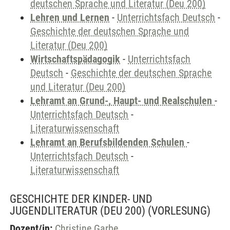
deutschen Sprache und Literatur (Deu 200)
Lehren und Lernen
-
Unterrichtsfach Deutsch
-
Geschichte der deutschen Sprache und
Literatur (Deu 200)
Wirtschaftspädagogik
-
Unterrichtsfach
Deutsch
-
Geschichte der deutschen Sprache
und Literatur (Deu 200)
Lehramt an Grund-, Haupt- und Realschulen
-
Unterrichtsfach Deutsch
-
Literaturwissenschaft
Lehramt an Berufsbildenden Schulen
-
Unterrichtsfach Deutsch
-
Literaturwissenschaft
GESCHICHTE DER KINDER- UND
JUGENDLITERATUR (DEU 200)
(VORLESUNG)
Dozent/in:
Christine Garbe