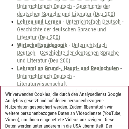
Unterrichtsfach Deutsch
-
Geschichte der
deutschen Sprache und Literatur (Deu 200)
Lehren und Lernen
-
Unterrichtsfach Deutsch
-
Geschichte der deutschen Sprache und
Literatur (Deu 200)
Wirtschaftspädagogik
-
Unterrichtsfach
Deutsch
-
Geschichte der deutschen Sprache
und Literatur (Deu 200)
Lehramt an Grund-, Haupt- und Realschulen
-
Unterrichtsfach Deutsch
-
Literaturwissenschaft
Lehramt an Berufsbildenden Schulen
-
Wir verwenden Cookies, die durch den Analysedienst Google
Unterrichtsfach Deutsch
-
Analytics gesetzt und auf denen personenbezogene
Literaturwissenschaft
Nutzerdaten gespeichert werden. Zudem übermitteln wir
weitere personenbezogene Daten an Videodienste (YouTube,
Vimeo), um Ihnen eingebettete Videos anzuzeigen. Diese
Daten werden unter anderem in die USA übermittelt. Der