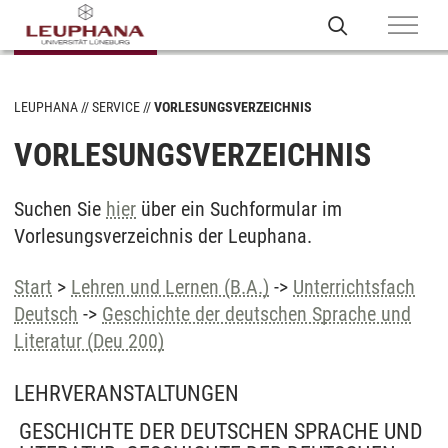
LEUPHANA
SERVICE
VORLESUNGSVERZEICHNIS
VORLESUNGSVERZEICHNIS
Suchen Sie
hier
über ein Suchformular im
Vorlesungsverzeichnis der Leuphana.
Start
>
Lehren und Lernen (B.A.)
->
Unterrichtsfach
Deutsch
->
Geschichte der deutschen Sprache und
Literatur (Deu 200)
LEHRVERANSTALTUNGEN
GESCHICHTE DER DEUTSCHEN SPRACHE UND