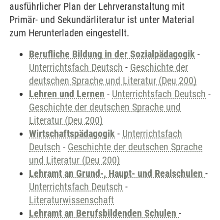
ausführlicher Plan der Lehrveranstaltung mit
Primär- und Sekundärliteratur ist unter Material
zum Herunterladen eingestellt.
Berufliche Bildung in der Sozialpädagogik
-
Unterrichtsfach Deutsch
-
Geschichte der
deutschen Sprache und Literatur (Deu 200)
Lehren und Lernen
-
Unterrichtsfach Deutsch
-
Geschichte der deutschen Sprache und
Literatur (Deu 200)
Wirtschaftspädagogik
-
Unterrichtsfach
Deutsch
-
Geschichte der deutschen Sprache
und Literatur (Deu 200)
Lehramt an Grund-, Haupt- und Realschulen
-
Unterrichtsfach Deutsch
-
Literaturwissenschaft
Lehramt an Berufsbildenden Schulen
-