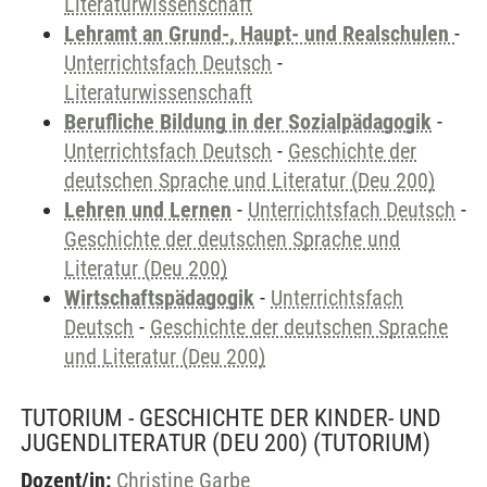
Literaturwissenschaft
Lehramt an Grund-, Haupt- und Realschulen
-
Unterrichtsfach Deutsch
-
Literaturwissenschaft
Berufliche Bildung in der Sozialpädagogik
-
Unterrichtsfach Deutsch
-
Geschichte der
deutschen Sprache und Literatur (Deu 200)
Lehren und Lernen
-
Unterrichtsfach Deutsch
-
Geschichte der deutschen Sprache und
Literatur (Deu 200)
Wirtschaftspädagogik
-
Unterrichtsfach
Deutsch
-
Geschichte der deutschen Sprache
und Literatur (Deu 200)
TUTORIUM - GESCHICHTE DER KINDER- UND
JUGENDLITERATUR (DEU 200)
(TUTORIUM)
Dozent/in:
Christine Garbe