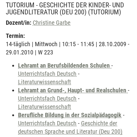
TUTORIUM - GESCHICHTE DER KINDER- UND
JUGENDLITERATUR (DEU 200)
(TUTORIUM)
Dozent/in:
Christine Garbe
Termin:
14-täglich | Mittwoch | 10:15 - 11:45 | 28.10.2009 -
29.01.2010 | W 223
Lehramt an Berufsbildenden Schulen
-
Unterrichtsfach Deutsch
-
Literaturwissenschaft
Lehramt an Grund-, Haupt- und Realschulen
-
Unterrichtsfach Deutsch
-
Literaturwissenschaft
Berufliche Bildung in der Sozialpädagogik
-
Unterrichtsfach Deutsch
-
Geschichte der
deutschen Sprache und Literatur (Deu 200)