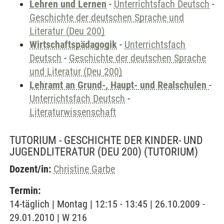
Lehren und Lernen
-
Unterrichtsfach Deutsch
-
Geschichte der deutschen Sprache und
Literatur (Deu 200)
Wirtschaftspädagogik
-
Unterrichtsfach
Deutsch
-
Geschichte der deutschen Sprache
und Literatur (Deu 200)
Lehramt an Grund-, Haupt- und Realschulen
-
Unterrichtsfach Deutsch
-
Literaturwissenschaft
TUTORIUM - GESCHICHTE DER KINDER- UND
JUGENDLITERATUR (DEU 200)
(TUTORIUM)
Dozent/in:
Christine Garbe
Termin:
14-täglich | Montag | 12:15 - 13:45 | 26.10.2009 -
29.01.2010 | W 216