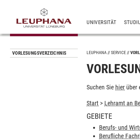
UNIVERSITÄT
STUDI
LEUPHANA
SERVICE
VORL
VORLESUNGSVERZEICHNIS
VORLESUN
Suchen Sie
hier
über 
Start
>
Lehramt an Be
GEBIETE
Berufs- und Wir
Berufliche Fach