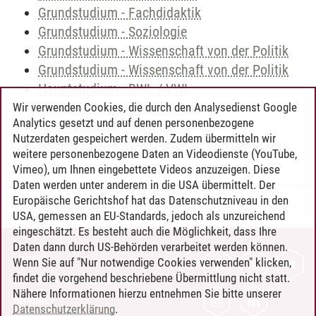
Grundstudium - Fachdidaktik
Grundstudium - Soziologie
Grundstudium - Wissenschaft von der Politik
Grundstudium - Wissenschaft von der Politik
Hauptstudium - BWL / VWL
Hauptstudium - Fachdidaktik
Wir verwenden Cookies, die durch den Analysedienst Google
Analytics gesetzt und auf denen personenbezogene
Hauptstudium - Soziologie
Nutzerdaten gespeichert werden. Zudem übermitteln wir
Hauptstudium - Wissenschaft von der Politik
weitere personenbezogene Daten an Videodienste (YouTube,
Vimeo), um Ihnen eingebettete Videos anzuzeigen. Diese
Daten werden unter anderem in die USA übermittelt. Der
Europäische Gerichtshof hat das Datenschutzniveau in den
Timo Leder
/
30.06.2024
USA, gemessen an EU-Standards, jedoch als unzureichend
eingeschätzt. Es besteht auch die Möglichkeit, dass Ihre
Daten dann durch US-Behörden verarbeitet werden können.
KONTAKT
Wenn Sie auf "Nur notwendige Cookies verwenden" klicken,
findet die vorgehend beschriebene Übermittlung nicht statt.
LEUPHANA ALS ARBEITGEBER
Nähere Informationen hierzu entnehmen Sie bitte unserer
INTRANET
Datenschutzerklärung
.