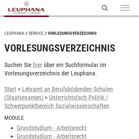
LEUPHANA
SERVICE
VORLESUNGSVERZEICHNIS
VORLESUNGSVERZEICHNIS
Suchen Sie
hier
über ein Suchformular im
Vorlesungsverzeichnis der Leuphana.
Start
>
Lehramt an Berufsbildenden Schulen
(Staatsexamen)
>
Unterrichtsfach Politik /
Schwerpunktbereich Sozialwissenschaften
MODULE
Grundstudium - Arbeitsrecht
Grundstudium - Arbeitsrecht