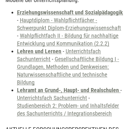
Modelle der Unterrichtsplanung.
Erziehungswissenschaft und Sozialpädagogik
-
Hauptdiplom - Wahlpflichtfächer -
Schwerpunkt Diplom-Erziehungswissenschaft
-
Wahlpflichtfach II - Bildung für nachhaltige
Entwicklung und Kommunikation (2.2.2)
Lehren und Lernen
-
Unterrichtsfach
Sachunterricht
-
Gesellschaftliche Bildung I -
Grundlagen, Methoden und Denkweisen:
Naturwissenschaftliche und technische
Bildung
Lehramt an Grund-, Haupt- und Realschulen
-
Unterrichtsfach Sachunterricht
-
Studienbereich 2: Problem- und Inhaltsfelder
des Sachunterrichts / Integrationsbereich