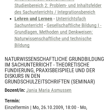
Studienbereich 2: Problem- und Inhaltsfelder
des Sachunterrichts / Integrationsbereich
Lehren und Lernen
-
Unterrichtsfach
Sachunterricht
-
Gesellschaftliche Bildung I -
Grundlagen, Methoden und Denkweisen:
Naturwissenschaftliche und technische
Bildung
NATURWISSENSCHAFTLICHE GRUNDBILDUNG
IM SACHUNTERRICHT - THEORETISCHE
FUNDIERUNG, PRAXISBEISPIELE UND DER
DISKURS IN DEN
GRUNDSCHULZEITSCHRIFTEN
(SEMINAR)
Dozent/in:
Jania Maria Asmussen
Termin:
Einzeltermin | Mo, 26.10.2009, 18:00 - Mo,