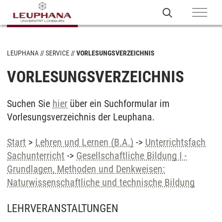
LEUPHANA
SERVICE
VORLESUNGSVERZEICHNIS
VORLESUNGSVERZEICHNIS
Suchen Sie
hier
über ein Suchformular im
Vorlesungsverzeichnis der Leuphana.
Start
>
Lehren und Lernen (B.A.)
->
Unterrichtsfach
Sachunterricht
->
Gesellschaftliche Bildung I -
Grundlagen, Methoden und Denkweisen:
Naturwissenschaftliche und technische Bildung
LEHRVERANSTALTUNGEN