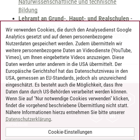
Naturwissenschaftliche und technische
Bildung
Lehramt an Grund-, Haupt- und Realschulen
-
Unterrichtsfach Sachunterricht
-
Wir verwenden Cookies, die durch den Analysedienst Google
Studienbereich 2: Problem- und Inhaltsfelder
Analytics gesetzt und auf denen personenbezogene
des Sachunterrichts / Integrationsbereich
Nutzerdaten gespeichert werden. Zudem übermitteln wir
weitere personenbezogene Daten an Videodienste (YouTube,
Vimeo), um Ihnen eingebettete Videos anzuzeigen. Diese
Daten werden unter anderem in die USA übermittelt. Der
Europäische Gerichtshof hat das Datenschutzniveau in den
Timo Leder
/
30.06.2024
USA, gemessen an EU-Standards, jedoch als unzureichend
eingeschätzt. Es besteht auch die Möglichkeit, dass Ihre
Daten dann durch US-Behörden verarbeitet werden können.
KONTAKT
Wenn Sie auf "Nur notwendige Cookies verwenden" klicken,
findet die vorgehend beschriebene Übermittlung nicht statt.
LEUPHANA ALS ARBEITGEBER
Nähere Informationen hierzu entnehmen Sie bitte unserer
INTRANET
Datenschutzerklärung
.
IMPRESSUM
Cookie-Einstellungen
DATENSCHUTZ