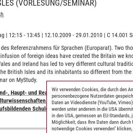
SLES
(VORLESUNG/SEMINAR)
sh
ag | 12:15 - 13:45 | 12.10.2009 - 29.01.2010 | C 14.001
des Referenzrahmens für Sprachen (Europarat). Two tho
infusion of foreign ideas have created the Britain we kno
les and Ireland has led to very different cultural traditi
e British Isles and its inhabitants so different from the
inar on MyStudy.
Wir verwenden Cookies, die durch den An
nd-, Haupt- und Realschulen
-
Unterrichtsfach Englisch
personenbezogene Nutzerdaten gespeich
lturwissenschaften
-
Allgemeinqualifizierender Grundbl
Daten an Videodienste (YouTube, Vimeo),
ufsbildenden Schulen
-
Unterrichtsfach Englisch
-
Lande
werden unter anderem in die USA übermit
in den USA, gemessen an EU-Standards, j
Möglichkeit, dass Ihre Daten dann durch
notwendige Cookies verwenden" klicken, f