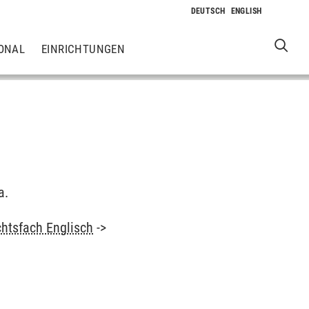
ONAL
EINRICHTUNGEN
a.
chtsfach Englisch
->