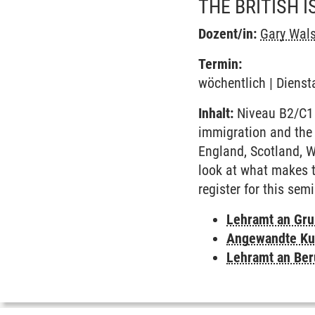
THE BRITISH I
Dozent/in:
Gary Wal
Termin:
wöchentlich | Dienst
Inhalt:
Niveau B2/C1 
immigration and the 
England, Scotland, Wa
look at what makes th
register for this sem
Lehramt an Gru
Angewandte Ku
Lehramt an Ber