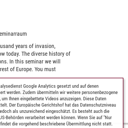
 Seminarraum
usand years of invasion,
w today. The diverse history of
ons. In this seminar we will
 rest of Europe. You must
alysedienst Google Analytics gesetzt und auf denen
-
Landeskunde
ert werden. Zudem übermitteln wir weitere personenbezogene
ock - Fremdsprachen
-
Englisch
 um Ihnen eingebettete Videos anzuzeigen. Diese Daten
skunde
telt. Der Europäische Gerichtshof hat das Datenschutzniveau
edoch als unzureichend eingeschätzt. Es besteht auch die
 US-Behörden verarbeitet werden können. Wenn Sie auf "Nur
indet die vorgehend beschriebene Übermittlung nicht statt.