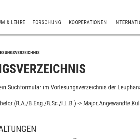
UM & LEHRE
FORSCHUNG
KOOPERATIONEN
INTERNATI
ESUNGSVERZEICHNIS
GSVERZEICHNIS
ein Suchformular im Vorlesungsverzeichnis der Leuphan
elor (B.A./B.Eng./B.Sc./LL.B.)
->
Major Angewandte Kul
ALTUNGEN