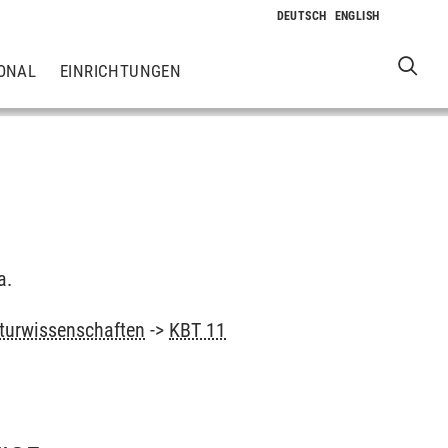
ONAL
EINRICHTUNGEN
a.
turwissenschaften
->
KBT 11