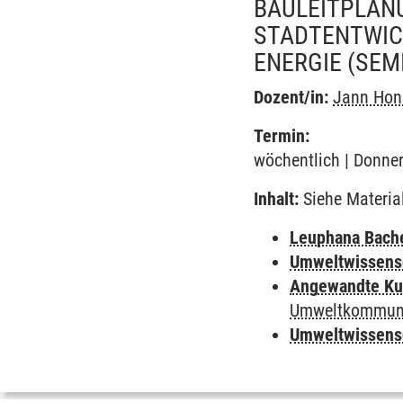
BAULEITPLAN
STADTENTWIC
ENERGIE
(SEM
Dozent/in:
Jann Hon
Termin:
wöchentlich | Donner
Inhalt:
Siehe Materia
Leuphana Bach
Umweltwissens
Angewandte Ku
Umweltkommuni
Umweltwissens