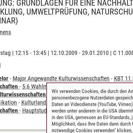
UNG: GRUNDLAGEN FÜR EINE NACHHALT
KLUNG, UMWELTPRÜFUNG, NATURSCHU
INAR)
nens
stag | 12:15 - 13:45 | 12.10.2009 - 29.01.2010 | C 11.00
l
elor
-
Major Angewandte Kulturwissenschaften
-
KBT 11
chaften
-
5.6 Wahlmodul
-
Grundzüge der räumlichen Pl
Wir verwenden Cookies, die durch den An
lturwissenschaften
-
Nebenfach Kulturlandschaftsentwic
personenbezogene Nutzerdaten gespeich
kation
-
Kulturlandschaftsentwicklung, Naturschutz, 
Daten an Videodienste (YouTube, Vimeo),
chaften
-
Hauptstudium - Wahlpflichtfächer
-
77500 Umwe
werden unter anderem in die USA übermit
in den USA, gemessen an EU-Standards, j
Möglichkeit, dass Ihre Daten dann durch
notwendige Cookies verwenden" klicken, f