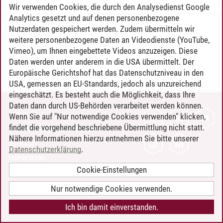
Wir verwenden Cookies, die durch den Analysedienst Google
Analytics gesetzt und auf denen personenbezogene
Nutzerdaten gespeichert werden. Zudem übermitteln wir
Timo Leder
/
30.06.2024
weitere personenbezogene Daten an Videodienste (YouTube,
Vimeo), um Ihnen eingebettete Videos anzuzeigen. Diese
Daten werden unter anderem in die USA übermittelt. Der
Europäische Gerichtshof hat das Datenschutzniveau in den
USA, gemessen an EU-Standards, jedoch als unzureichend
eingeschätzt. Es besteht auch die Möglichkeit, dass Ihre
Daten dann durch US-Behörden verarbeitet werden können.
KONTAKT
Wenn Sie auf "Nur notwendige Cookies verwenden" klicken,
findet die vorgehend beschriebene Übermittlung nicht statt.
LEUPHANA ALS ARBEITGEBER
Nähere Informationen hierzu entnehmen Sie bitte unserer
INTRANET
Datenschutzerklärung
.
IMPRESSUM
Cookie-Einstellungen
DATENSCHUTZ
BARRIEREFREIHEIT
Nur notwendige Cookies verwenden.
COOKIE-EINSTELLUNGEN
Ich bin damit einverstanden.