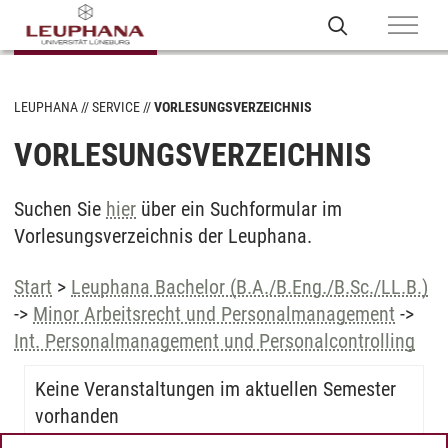
LEUPHANA
SERVICE
VORLESUNGSVERZEICHNIS
VORLESUNGSVERZEICHNIS
Suchen Sie
hier
über ein Suchformular im
Vorlesungsverzeichnis der Leuphana.
Start
>
Leuphana Bachelor (B.A./B.Eng./B.Sc./LL.B.)
->
Minor Arbeitsrecht und Personalmanagement
->
Int. Personalmanagement und Personalcontrolling
Keine Veranstaltungen im aktuellen Semester
vorhanden