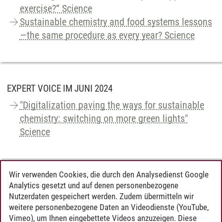
exercise?“ Science
Sustainable chemistry and food systems lessons
—the same procedure as every year? Science
EXPERT VOICE IM JUNI 2024
"Digitalization paving the ways for sustainable
chemistry: switching on more green lights"
Science
Wir verwenden Cookies, die durch den Analysedienst Google
KONTAKT
Analytics gesetzt und auf denen personenbezogene
Nutzerdaten gespeichert werden. Zudem übermitteln wir
Prof. Dr. Dr. Vânia Zuin Zeidler
weitere personenbezogene Daten an Videodienste (YouTube,
Vimeo), um Ihnen eingebettete Videos anzuzeigen. Diese