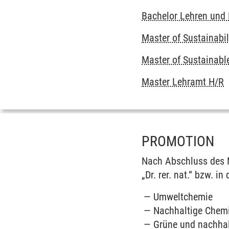
Bachelor Lehren und
Master of Sustainabil
Master of Sustainabl
Master Lehramt H/R
PROMOTION
Nach Abschluss des M
„Dr. rer. nat.“ bzw. i
Umweltchemie
Nachhaltige Chem
Grüne und nachhal