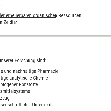
s
der erneuerbaren organischen Ressourcen
in Zeidler
nserer Forschung sind:
ie und nachhaltige Pharmazie
tige analytische Chemie
 biogener Rohstoffe
smittelsysteme
lzeug
ssenschaftlicher Unterricht