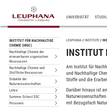
UNIVERSITÄT
STUDI
LEUPHANA
INSTITUTE
IN
INSTITUT FÜR NACHHALTIGE
CHEMIE (INSC)
INSTITUT
Nachhaltige Chemie der
erneuerbaren organischen
Untermenu Nachhaltige Chemie der 
Ressourcen
Am Institut für Nach
Nachhaltige Chemie und
und Nachhaltige Chem
Stoffliche Ressourcen
Untermenu Nachhaltige Chemie und S
Stoffe und die Erarb
Didaktik der
Naturwissenschaften
Untermenu Didaktik der Naturwissen
Darüber hinaus ist a
Lehre
Untermenu Lehre
Naturwissenschaften 
Summer School S3C
Untermenu Summer School S3C
mit Bezugsfach Natur
Personen
Untermenu Personen